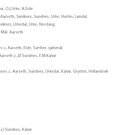
ø, O.J.Urke, A.Eide
Aarseth, Søviknes, Sundnes, Urke, Hurlen, Løndal.
øviknes, Urkedal, Urke, Nordang.
4 Mål: Aarseth
 2, Aarseth, Eide, Sæther, sjølvmål
Aarseth 2, Ø.Sundnes, E.M.Kalvø
knes 2, Aarseth, Sundnes, Urkedal, Kalvø, Grytten, Hellandsvik
-1) Sundnes, Kalvø