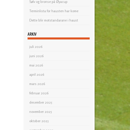
Sølv og bronse på Øyacup
Terminlista for hausten har kome
Dette blir motstandarane i haust
ARKIV
juli 2026
juni 2026
mai 2026
april 2026
mars 2026
februar 2026
desember 2025
november 2025
oktober 2025