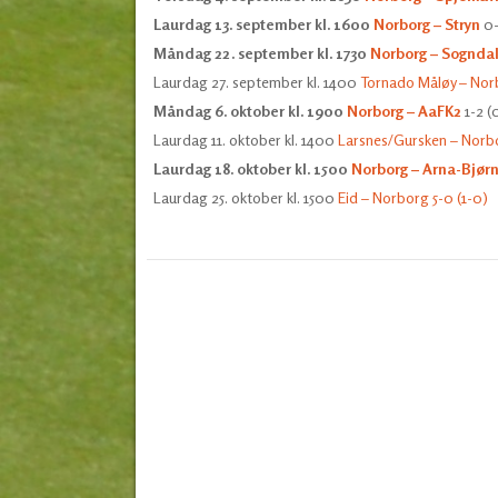
Laurdag 13. september kl. 1600
Norborg – Stryn
0-
Måndag 22. september kl. 1730
Norborg – Sognda
Laurdag 27. september kl. 1400
Tornado Måløy – Nor
Måndag 6. oktober kl. 1900
Norborg – AaFK2
1-2 (
Laurdag 11. oktober kl. 1400
Larsnes/Gursken – Norbo
Laurdag 18. oktober kl. 1500
Norborg – Arna-Bjør
Laurdag 25. oktober kl. 1500
Eid – Norborg 5-0 (1-0)