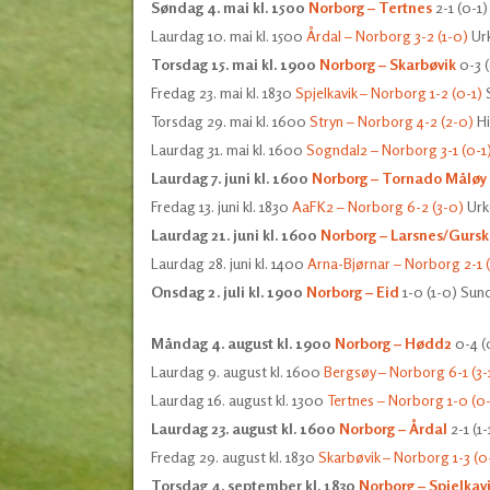
Søndag 4. mai kl. 1500
Norborg – Tertnes
2-1 (0-1
Laurdag 10. mai kl. 1500
Årdal – Norborg 3-2 (1-0)
Urk
Torsdag 15. mai kl. 1900
Norborg – Skarbøvik
0-3 (
Fredag 23. mai kl. 1830
Spjelkavik – Norborg 1-2 (0-1)
S
Torsdag 29. mai kl. 1600
Stryn – Norborg 4-2 (2-0)
Hi
Laurdag 31. mai kl. 1600
Sogndal2 – Norborg 3-1 (0-1
Laurdag 7. juni kl. 1600
Norborg – Tornado Måløy
Fredag 13. juni kl. 1830
AaFK2 – Norborg 6-2 (3-0)
Urk
Laurdag 21. juni kl. 1600
Norborg – Larsnes/Gurs
Laurdag 28. juni kl. 1400
Arna-Bjørnar – Norborg 2-1 (
Onsdag 2. juli kl. 1900
Norborg – Eid
1-0 (1-0) Sun
Måndag 4. august kl. 1900
Norborg – Hødd2
0-4 (
Laurdag 9. august kl. 1600
Bergsøy – Norborg 6-1 (3-
Laurdag 16. august kl. 1300
Tertnes – Norborg 1-0 (0
Laurdag 23. august kl. 1600
Norborg – Årdal
2-1 (1
Fredag 29. august kl. 1830
Skarbøvik – Norborg 1-3 (0
Torsdag 4. september kl. 1830
Norborg – Spjelkav