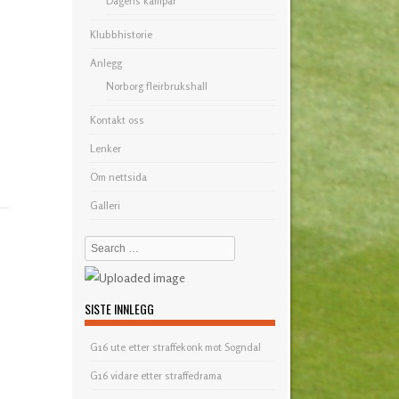
Dagens kampar
Klubbhistorie
Anlegg
Norborg fleirbrukshall
Kontakt oss
Lenker
Om nettsida
Galleri
Search
SISTE INNLEGG
G16 ute etter straffekonk mot Sogndal
G16 vidare etter straffedrama