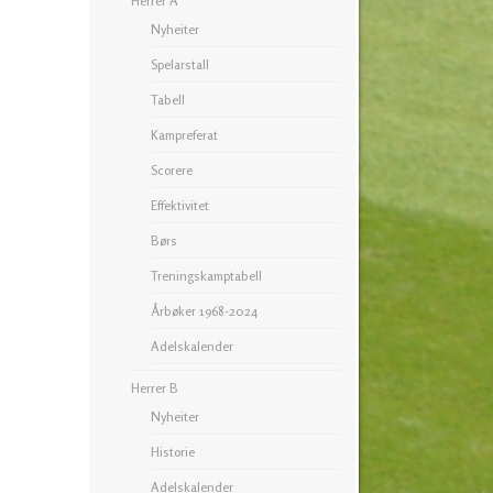
Herrer A
Nyheiter
Spelarstall
Tabell
Kampreferat
Scorere
Effektivitet
Børs
Treningskamptabell
Årbøker 1968-2024
Adelskalender
Herrer B
Nyheiter
Historie
Adelskalender