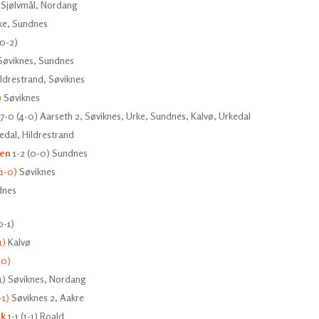
) Sjølvmål, Nordang
e, Sundnes
0-2)
øviknes, Sundnes
ldrestrand, Søviknes
)
Søviknes
7-0 (4-0) Aarseth 2, Søviknes, Urke, Sundnes, Kalvø, Urkedal
edal, Hildrestrand
ken
1-2 (0-0) Sundnes
1-0)
Søviknes
dnes
0-1)
1)
Kalvø
-0)
-1) Søviknes, Nordang
-1)
Søviknes 2, Aakre
ik
1-1 (1-1) Roald