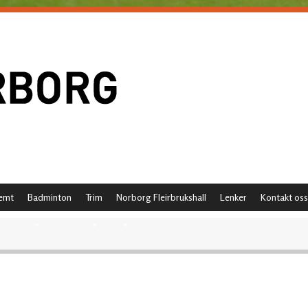
emt
Badminton
Trim
Norborg Fleirbrukshall
Lenker
Kontakt oss