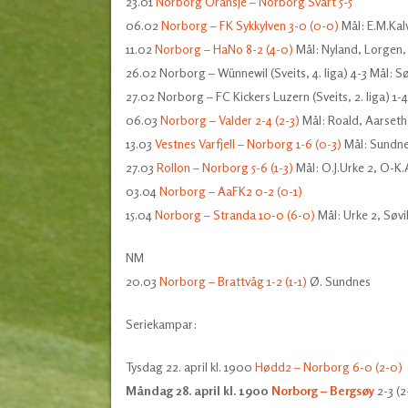
23.01
Norborg Oransje – Norborg Svart 5-5
06.02
Norborg – FK Sykkylven 3-0 (0-0)
Mål: E.M.Kalv
11.02
Norborg – HaNo 8-2 (4-0)
Mål: Nyland, Lorgen, 
26.02 Norborg – Wünnewil (Sveits, 4. liga) 4-3 Mål: S
27.02 Norborg – FC Kickers Luzern (Sveits, 2. liga) 1-
06.03
Norborg – Valder 2-4 (2-3)
Mål: Roald, Aarseth
13.03
Vestnes Varfjell – Norborg 1-6 (0-3)
Mål: Sundnes
27.03
Rollon – Norborg 5-6 (1-3)
Mål: O.J.Urke 2, O-K.
03.04
Norborg – AaFK2 0-2 (0-1)
15.04
Norborg – Stranda 10-0 (6-0)
Mål: Urke 2, Søvi
NM
20.03
Norborg – Brattvåg 1-2 (1-1)
Ø. Sundnes
Seriekampar:
Tysdag 22. april kl. 1900
Hødd2 – Norborg 6-0 (2-0)
Måndag 28. april kl. 1900
Norborg – Bergsøy
2-3 (2