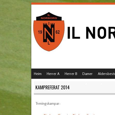
SKIP TO CONTENT
Heim
Herrer A
Herrer B
Damer
Aldersbest
MENU
KAMPREFERAT 2014
Treningskampar: