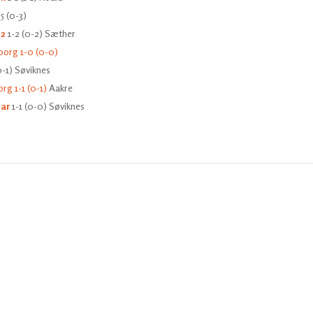
5 (0-3)
l2
1-2 (0-2) Sæther
borg 1-0 (0-0)
0-1) Søviknes
rg 1-1 (0-1)
Aakre
nar
1-1 (0-0) Søviknes