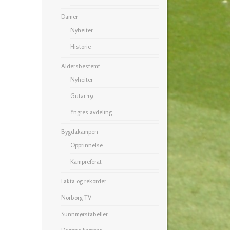
Damer
Nyheiter
Historie
Aldersbestemt
Nyheiter
Gutar 19
Yngres avdeling
Bygdakampen
Opprinnelse
Kampreferat
Fakta og rekorder
Norborg TV
Sunnmørstabeller