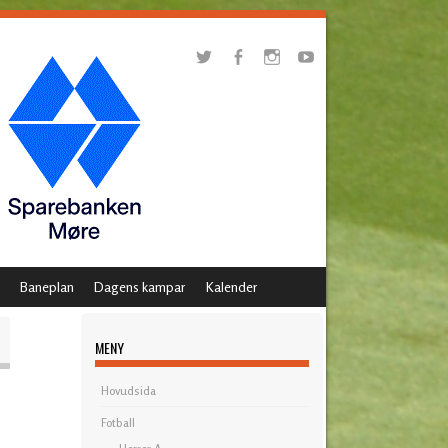
Baneplan
Dagens kampar
Kalender
MENY
Hovudsida
Fotball