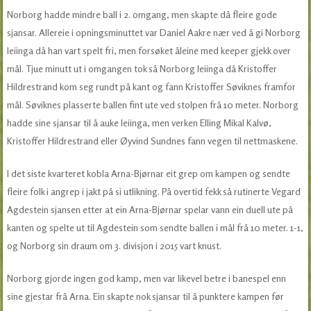
Norborg hadde mindre ball i 2. omgang, men skapte då fleire gode
sjansar. Allereie i opningsminuttet var Daniel Aakre nær ved å gi Norborg
leiinga då han vart spelt fri, men forsøket åleine med keeper gjekk over
mål. Tjue minutt ut i omgangen tok så Norborg leiinga då Kristoffer
Hildrestrand kom seg rundt på kant og fann Kristoffer Søviknes framfor
mål. Søviknes plasserte ballen fint ute ved stolpen frå 10 meter. Norborg
hadde sine sjansar til å auke leiinga, men verken Elling Mikal Kalvø,
Kristoffer Hildrestrand eller Øyvind Sundnes fann vegen til nettmaskene.
I det siste kvarteret kobla Arna-Bjørnar eit grep om kampen og sendte
fleire folk i angrep i jakt på si utlikning. På overtid fekk så rutinerte Vegard
Agdestein sjansen etter at ein Arna-Bjørnar spelar vann ein duell ute på
kanten og spelte ut til Agdestein som sendte ballen i mål frå 10 meter. 1-1,
og Norborg sin draum om 3. divisjon i 2015 vart knust.
Norborg gjorde ingen god kamp, men var likevel betre i banespel enn
sine gjestar frå Arna. Ein skapte nok sjansar til å punktere kampen før