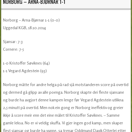
NORBORG – ARNA-BJØRNAR 1-1
Norborg – Arna-Bjørnar 1-1 (0-0)
Uggedal KGB, 18.10.2014
Sjansar: 7-3
Cornere: 7-5
1-0 Kristoffer Søviknes (64)
1-1 Vegard Agdestein (93)
Norborg måtte for andre helga på rad sjå motstanderen score på overtid
og dermed gå glipp av alle poenga. Norborg skapte dei fleste sjansane
og burde ha avgjort denne kampen lenge før Vegard Agdestein utlikna
2,5 minutt på overtid. Men nok ein gong er Norborg ineffektiv og greier
ikkje å score meir enn det eine målet til Kristoffer Søviknes. – Samme
gamle leksa. No er vi veldig skuffa. Vi gjer ingen god kamp, men skaper
flest sjansar og burde ha vunne, sa trenar Oddmund Davik Otterlei etter