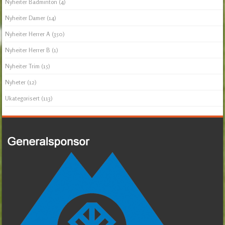
Nyheiter Badminton
(4)
Nyheiter Damer
(14)
Nyheiter Herrer A
(350)
Nyheiter Herrer B
(1)
Nyheiter Trim
(15)
Nyheter
(12)
Ukategorisert
(113)