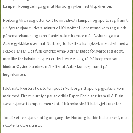
kampen. Poengdelinga gjer at Norborg rykker ned til 4. divisjon.
Norborg tilreiv seg etter kort tid initiativet i kampen og spelte seg fram til
sin første sjanse i det 7. minutt då Kristoffer Hildrestrand kom seg rundt
på venstrekanten og fann Daniel Aakre framfor mål. Avslutninga frå
Aakre gjekk like over mål. Norborg fortsette å ha trykket, men sleit med å
skape sjansar. Det fysisk sterke Arna-Bjørnar laget forsvarte seg godt,
men like før halvtimen spelt er det berre ei lang tå frå keeperen som
hindrar Øyvind Sundnes mål etter at Aakre kom seg rundt på
høgrekanten.
I det siste kvarteret dalte tempoet i Norborg sitt spel og gjestane kom
meir med. Fire minutt før pause dribla Espen Fedje seg fram til A-B sin
første sjanse i kampen, men skotet frå noko skrått hald gjekk utanfor.
Totalt sett ein sjansefattig omgang der Norborg hadde ballen mest, men
skapte få klare sjansar.