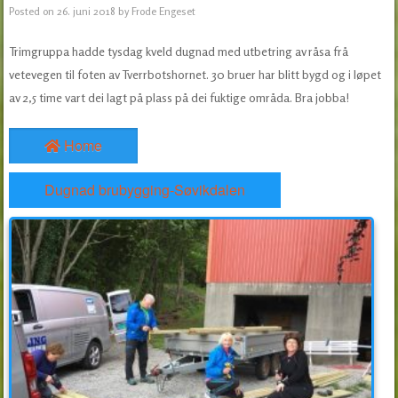
Posted on
26. juni 2018
by
Frode Engeset
Trimgruppa hadde tysdag kveld dugnad med utbetring av råsa frå
vetevegen til foten av Tverrbotshornet. 30 bruer har blitt bygd og i løpet
av 2,5 time vart dei lagt på plass på dei fuktige områda. Bra jobba!
Home
Dugnad brubygging-Søvikdalen