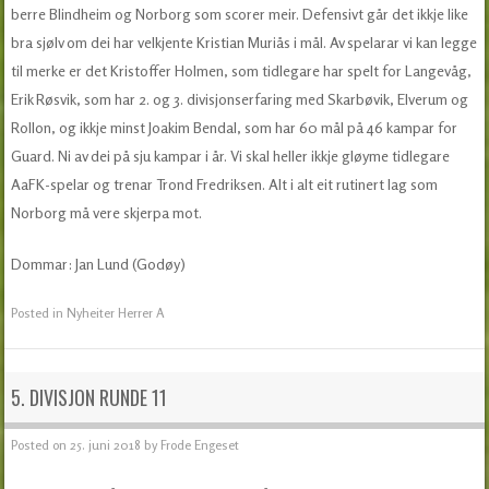
berre Blindheim og Norborg som scorer meir. Defensivt går det ikkje like
bra sjølv om dei har velkjente Kristian Muriås i mål. Av spelarar vi kan legge
til merke er det Kristoffer Holmen, som tidlegare har spelt for Langevåg,
Erik Røsvik, som har 2. og 3. divisjonserfaring med Skarbøvik, Elverum og
Rollon, og ikkje minst Joakim Bendal, som har 60 mål på 46 kampar for
Guard. Ni av dei på sju kampar i år. Vi skal heller ikkje gløyme tidlegare
AaFK-spelar og trenar Trond Fredriksen. Alt i alt eit rutinert lag som
Norborg må vere skjerpa mot.
Dommar: Jan Lund (Godøy)
Posted in
Nyheiter Herrer A
5. DIVISJON RUNDE 11
Posted on
25. juni 2018
by
Frode Engeset