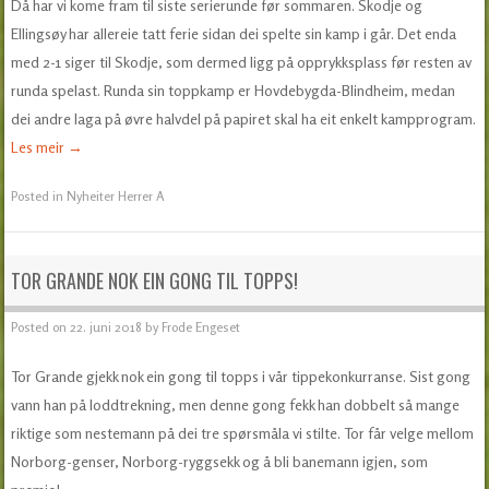
Då har vi kome fram til siste serierunde før sommaren. Skodje og
Ellingsøy har allereie tatt ferie sidan dei spelte sin kamp i går. Det enda
med 2-1 siger til Skodje, som dermed ligg på opprykksplass før resten av
runda spelast. Runda sin toppkamp er Hovdebygda-Blindheim, medan
dei andre laga på øvre halvdel på papiret skal ha eit enkelt kampprogram.
Les meir
→
Posted in
Nyheiter Herrer A
TOR GRANDE NOK EIN GONG TIL TOPPS!
Posted on
22. juni 2018
by
Frode Engeset
Tor Grande gjekk nok ein gong til topps i vår tippekonkurranse. Sist gong
vann han på loddtrekning, men denne gong fekk han dobbelt så mange
riktige som nestemann på dei tre spørsmåla vi stilte. Tor får velge mellom
Norborg-genser, Norborg-ryggsekk og å bli banemann igjen, som