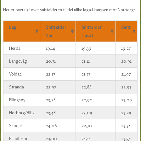
Her er oversikt over snittalderen til dei ulike laga i kampen mot Norborg:
Lag
Snittalder
Snittalder
Snitt
Vår
Haust
Herd2
19,14
19,39
19,27
Langevåg
20,71
21,11
20,91
Volda2
22,17
21,77
21,97
Stranda
22,97
22,88
22,93
Ellingsøy
23,28
22,90
23,09
Norborg/BIL2
23,48
23,09
23,29
Skodje
24,06
22,70
23,38
Blindheim
23,00
24,14
23,57