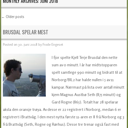
MONTHLY ARCHIVES:
JUNI 2018
←
Older posts
Post navigation
BRUSDAL SPELAR MEST
Posted on
30. juni 2018
by
Frode Engeset
I fjor spelte Kjell Terje Brusdal den nette
sum av 0 minutt. I år har midtstopparen
spelt samtlege 990 minutt og bidratt til at
Norborg/BIL2 har halde nullen i 5 av 11
kampar. Nærmast på lista over antall minutt
kjem Magnus Austbø Seth (875 minutt) og
Gard Rogne (865). Totalt har 28 spelarar
aksla den oransje trøya. Av desse er 22 registrert i Norborg, medan 6 er
registrert i Brattvåg. I den mest nytta første 11-aren er 8 frå Norborg og 3
frå Brattvåg (Seth, Rogne og Rørhus). Desse tre trenar også fast med