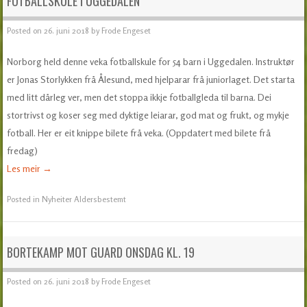
FOTBALLSKULE I UGGEDALEN
Posted on
26. juni 2018
by
Frode Engeset
Norborg held denne veka fotballskule for 54 barn i Uggedalen. Instruktør
er Jonas Storlykken frå Ålesund, med hjelparar frå juniorlaget. Det starta
med litt dårleg ver, men det stoppa ikkje fotballgleda til barna. Dei
stortrivst og koser seg med dyktige leiarar, god mat og frukt, og mykje
fotball. Her er eit knippe bilete frå veka. (Oppdatert med bilete frå
fredag)
Les meir
→
Posted in
Nyheiter Aldersbestemt
BORTEKAMP MOT GUARD ONSDAG KL. 19
Posted on
26. juni 2018
by
Frode Engeset