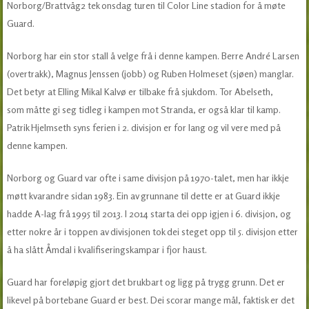
Norborg/Brattvåg2 tek onsdag turen til Color Line stadion for å møte
Guard.
Norborg har ein stor stall å velge frå i denne kampen. Berre André Larsen
(overtrakk), Magnus Jenssen (jobb) og Ruben Holmeset (sjøen) manglar.
Det betyr at Elling Mikal Kalvø er tilbake frå sjukdom. Tor Abelseth,
som måtte gi seg tidleg i kampen mot Stranda, er også klar til kamp.
Patrik Hjelmseth syns ferien i 2. divisjon er for lang og vil vere med på
denne kampen.
Norborg og Guard var ofte i same divisjon på 1970-talet, men har ikkje
møtt kvarandre sidan 1983. Ein av grunnane til dette er at Guard ikkje
hadde A-lag frå 1995 til 2013. I 2014 starta dei opp igjen i 6. divisjon, og
etter nokre år i toppen av divisjonen tok dei steget opp til 5. divisjon etter
å ha slått Åmdal i kvalifiseringskampar i fjor haust.
Guard har foreløpig gjort det brukbart og ligg på trygg grunn. Det er
likevel på bortebane Guard er best. Dei scorar mange mål, faktisk er det