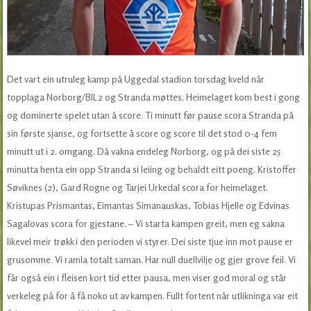
Det vart ein utruleg kamp på Uggedal stadion torsdag kveld når
topplaga Norborg/BIL2 og Stranda møttes. Heimelaget kom best i gong
og dominerte spelet utan å score. Ti minutt før pause scora Stranda på
sin første sjanse, og fortsette å score og score til det stod 0-4 fem
minutt ut i 2. omgang. Då vakna endeleg Norborg, og på dei siste 25
minutta henta ein opp Stranda si leiing og behaldt eitt poeng. Kristoffer
Søviknes (2), Gard Rogne og Tarjei Urkedal scora for heimelaget.
Kristupas Prismantas, Eimantas Simanauskas, Tobias Hjelle og Edvinas
Sagalovas scora for gjestane. – Vi starta kampen greit, men eg sakna
likevel meir trøkk i den perioden vi styrer. Dei siste tjue inn mot pause er
grusomme. Vi ramla totalt saman. Har null duellvilje og gjer grove feil. Vi
får også ein i fleisen kort tid etter pausa, men viser god moral og står
verkeleg på for å få noko ut av kampen. Fullt fortent når utlikninga var eit