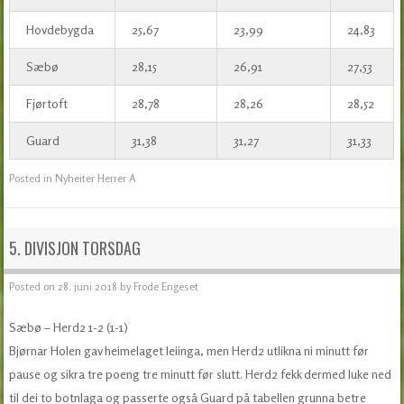
Hovdebygda
25,67
23,99
24,83
Sæbø
28,15
26,91
27,53
Fjørtoft
28,78
28,26
28,52
Guard
31,38
31,27
31,33
Posted in
Nyheiter Herrer A
5. DIVISJON TORSDAG
Posted on
28. juni 2018
by
Frode Engeset
Sæbø – Herd2 1-2 (1-1)
Bjørnar Holen gav heimelaget leiinga, men Herd2 utlikna ni minutt før
pause og sikra tre poeng tre minutt før slutt. Herd2 fekk dermed luke ned
til dei to botnlaga og passerte også Guard på tabellen grunna betre