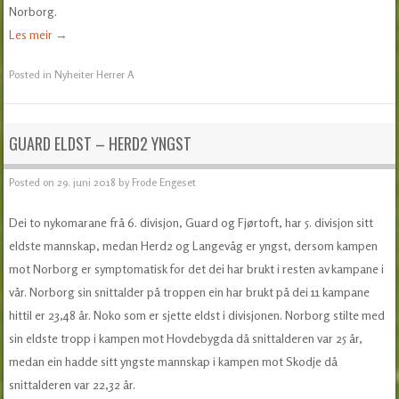
Norborg.
Les meir
→
Posted in
Nyheiter Herrer A
GUARD ELDST – HERD2 YNGST
Posted on
29. juni 2018
by
Frode Engeset
Dei to nykomarane frå 6. divisjon, Guard og Fjørtoft, har 5. divisjon sitt
eldste mannskap, medan Herd2 og Langevåg er yngst, dersom kampen
mot Norborg er symptomatisk for det dei har brukt i resten av kampane i
vår. Norborg sin snittalder på troppen ein har brukt på dei 11 kampane
hittil er 23,48 år. Noko som er sjette eldst i divisjonen. Norborg stilte med
sin eldste tropp i kampen mot Hovdebygda då snittalderen var 25 år,
medan ein hadde sitt yngste mannskap i kampen mot Skodje då
snittalderen var 22,32 år.