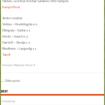
faktum, sa trenar Kristian Søviknes etter kampen.
Kampreferat
.
Andre resultat:
Volda2 – Hovdebygda 0-1
Ellingsøy – Sæbø 2-1
Herd2 – Guard 0-3
Fjørtoft – Skodje 1-2
Blindheim – Langevåg 1-1
Tabell
Posted in
Nyheiter Herrer A
←
Older posts
Post navigation
MENY
Hovudsida