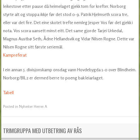
leikestove etter pause då heimelaget gjekk tom for krefter. Norborg
styrte alt og stoppa ikkje før det stod 0-9. Patrik Hjelmseth scora tre,
eller var det fire. Det eine skotet trefte nemleg Jesper Vos før det gjekk i
nota. Vos scora uansett minst eitt. Det same gjorde Tarjei Urkedal,
Magnus Austbø Seth, Ådne Hellandsvik og Vidar Nilsen Rogne. Dette var
Nilsen Rogne sitt første seriemål.
Kampreferat
I ein annan 5. divisjonskamp onsdag vann Hovdebygda 1-0 over Blindheim.
Norborg/BIL2 er dermed berre to poeng bak leiarlaget.
Tabell
Posted in
Nyheiter Herrer A
TRIMGRUPPA MED UTBETRING AV RÅS