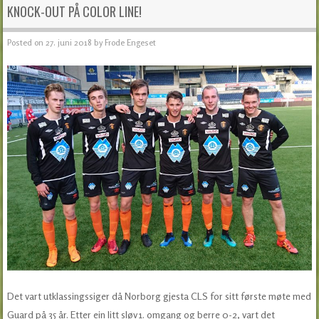
KNOCK-OUT PÅ COLOR LINE!
Posted on
27. juni 2018
by
Frode Engeset
Det vart utklassingssiger då Norborg gjesta CLS for sitt første møte med
Guard på 35 år. Etter ein litt sløv 1. omgang og berre 0-2, vart det