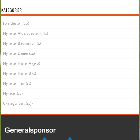
KATEGORIER
Forsidestoff
(20)
Nyheiter Aldersbestemt
(51)
Nyheiter Badminton
(4)
Nyheiter Damer
(14)
Nyheiter Herrer A
(350)
Nyheiter Herrer B
(1)
Nyheiter Trim
(15)
Nyheter
(12)
Ukategorisert
(113)