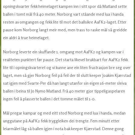
opningskvarter fekk heimelaget kampen inn i sitt spor då Matland sette
ballen i tomt mål frå 40 meter. Norborg vart ståande med lua i handa
resten av omgangen og fekk lite til mot det ballsikre AaFK2-laget. Etter
pause kom Norborg langt meir med, men trass to raske mål så greidde
ein aldri å true heimelaget.
Norborg leverte ein skuffande 1. omgang mot AaFK2 og kampen var i
realiteten punktert før pause. Det starta likevel brukbart for AaFK2 fekk
lite til i opningskvarteret og vi kunne ane ein liten frustrasjon bre seg over
laget, men så gjer Norborg feil på feil der til slutt keeper Joakim Kjærstad
sat igjen med Svarte-Per då han langt utanfor sin eigen 16-meter sleiva
ballen i beina til Jo Nymo Matland. Frå 40 meter gjor tippeligaspelaren
ingen feil å plasserte ballen i det tomme målet til 1-0.
Mål pregar kampar og med eitt stod Norborg med lua i handa, medan
unggutane på AaFK2 fekk tryggleiken dei trengte. Fem minutt etter
leiarmålet låg så ballen igjen i nota bak keeper Kjærstad. Denne gong