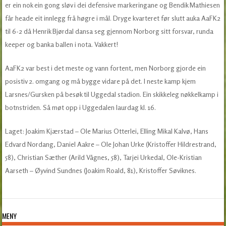
er ein nok ein gong sløv i dei defensive markeringane og Bendik Mathiesen
får heade eit innlegg frå høgre i mål. Dryge kvarteret før slutt auka AaFK2
til 6-2 då Henrik Bjørdal dansa seg gjennom Norborg sitt forsvar, runda
keeper og banka ballen i nota. Vakkert!
AaFK2 var best i det meste og vann fortent, men Norborg gjorde ein
posistiv 2. omgang og må bygge vidare på det. I neste kamp kjem
Larsnes/Gursken på besøk til Uggedal stadion. Ein skikkeleg nøkkelkamp i
botnstriden. Så møt opp i Uggedalen laurdag kl. 16.
Laget: Joakim Kjærstad – Ole Marius Otterlei, Elling Mikal Kalvø, Hans
Edvard Nordang, Daniel Aakre – Ole Johan Urke (Kristoffer Hildrestrand,
58), Christian Sæther (Arild Vågnes, 58), Tarjei Urkedal, Ole-Kristian
Aarseth – Øyvind Sundnes (Joakim Roald, 81), Kristoffer Søviknes.
MENY