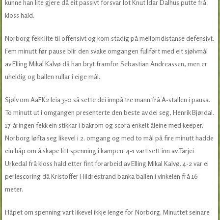
kunne han lite gjere då eit passivt forsvar lot Knut Idar Dalhus putte frå
kloss hald.
Norborg fekk lite til offensivt og kom stadig på mellomdistanse defensivt.
Fem minutt før pause blir den svake omgangen fullført med eit sjølvmål
av Elling Mikal Kalvø då han bryt framfor Sebastian Andreassen, men er
uheldig og ballen rullar i eige mål.
Sjølv om AaFK2 leia 3-0 så sette dei innpå tre mann frå A-stallen i pausa.
To minutt ut i omgangen presenterte den beste av dei seg, Henrik Bjørdal.
17-åringen fekk ein stikkar i bakrom og scora enkelt åleine med keeper.
Norborg løfta seg likevel i 2. omgang og med to mål på fire minutt hadde
ein håp om å skape litt spenning i kampen. 4-1 vart sett inn av Tarjei
Urkedal frå kloss hald etter fint forarbeid av Elling Mikal Kalvø. 4-2 var ei
perlescoring då Kristoffer Hildrestrand banka ballen i vinkelen frå 16
meter.
Håpet om spenning vart likevel ikkje lenge for Norborg. Minuttet seinare