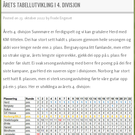
ÅRETS TABELLUTVIKLING I 4. DIVISJON
Posted on
23. oktober 2022
by
Frode Engeset
Årets 4. divisjon Sunnmøre er ferdigspelt og vi kan gratulere Herd med
KM-tittelen. Dei har stort sett haldt 1. plassen gjennom heile sesongen og
aldri vore lenger nede enn 2. plass. Bergsøy opna litt famlande, men etter
10 strake sigrar, årets lengste sigersrekke, gjekk dei opp på 1. plass fire
runder før slutt. Ei svak sesongavslutning med berre fire poeng på dei fire
siste kampane, gav Herd ein suveren siger i divisjonen. Norborg har stort
sett hatt 8. plassen, men ei sterk sesongavslutning førte våre gutar opp
på ein 5. plass. Her er utviklinga av årets 4. divisjon: