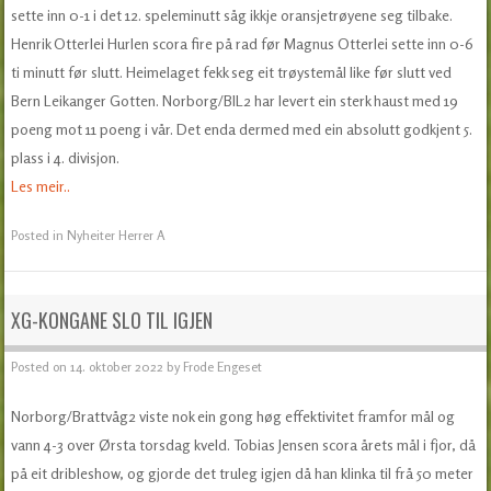
sette inn 0-1 i det 12. speleminutt såg ikkje oransjetrøyene seg tilbake.
Henrik Otterlei Hurlen scora fire på rad før Magnus Otterlei sette inn 0-6
ti minutt før slutt. Heimelaget fekk seg eit trøystemål like før slutt ved
Bern Leikanger Gotten. Norborg/BIL2 har levert ein sterk haust med 19
poeng mot 11 poeng i vår. Det enda dermed med ein absolutt godkjent 5.
plass i 4. divisjon.
Les meir..
Posted in
Nyheiter Herrer A
XG-KONGANE SLO TIL IGJEN
Posted on
14. oktober 2022
by
Frode Engeset
Norborg/Brattvåg2 viste nok ein gong høg effektivitet framfor mål og
vann 4-3 over Ørsta torsdag kveld. Tobias Jensen scora årets mål i fjor, då
på eit dribleshow, og gjorde det truleg igjen då han klinka til frå 50 meter