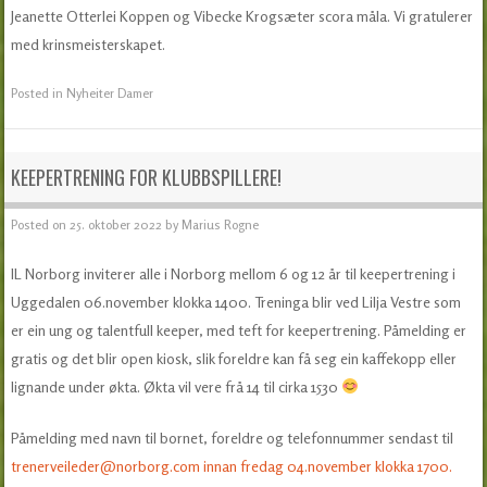
Jeanette Otterlei Koppen og Vibecke Krogsæter scora måla. Vi gratulerer
med krinsmeisterskapet.
Posted in
Nyheiter Damer
KEEPERTRENING FOR KLUBBSPILLERE!
Posted on
25. oktober 2022
by
Marius Rogne
IL Norborg inviterer alle i Norborg mellom 6 og 12 år til keepertrening i
Uggedalen 06.november klokka 1400. Treninga blir ved Lilja Vestre som
er ein ung og talentfull keeper, med teft for keepertrening. Påmelding er
gratis og det blir open kiosk, slik foreldre kan få seg ein kaffekopp eller
lignande under økta. Økta vil vere frå 14 til cirka 1530
Påmelding med navn til bornet, foreldre og telefonnummer sendast til
trenerveileder@norborg.com innan fredag 04.november klokka 1700.