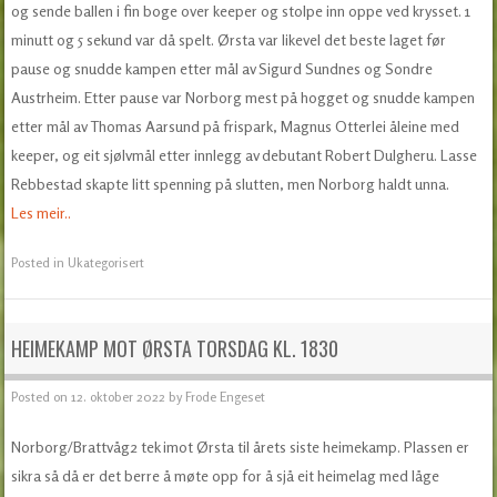
og sende ballen i fin boge over keeper og stolpe inn oppe ved krysset. 1
minutt og 5 sekund var då spelt. Ørsta var likevel det beste laget før
pause og snudde kampen etter mål av Sigurd Sundnes og Sondre
Austrheim. Etter pause var Norborg mest på hogget og snudde kampen
etter mål av Thomas Aarsund på frispark, Magnus Otterlei åleine med
keeper, og eit sjølvmål etter innlegg av debutant Robert Dulgheru. Lasse
Rebbestad skapte litt spenning på slutten, men Norborg haldt unna.
Les meir..
Posted in
Ukategorisert
HEIMEKAMP MOT ØRSTA TORSDAG KL. 1830
Posted on
12. oktober 2022
by
Frode Engeset
Norborg/Brattvåg2 tek imot Ørsta til årets siste heimekamp. Plassen er
sikra så då er det berre å møte opp for å sjå eit heimelag med låge