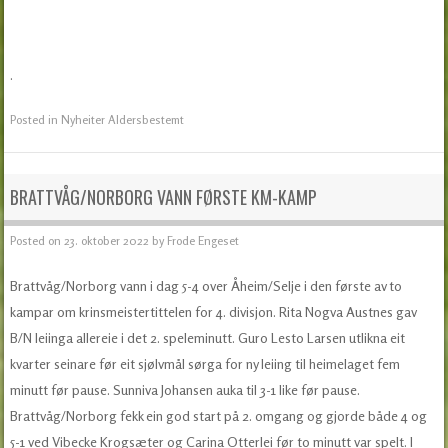
.
Posted in
Nyheiter Aldersbestemt
BRATTVÅG/NORBORG VANN FØRSTE KM-KAMP
Posted on
23. oktober 2022
by
Frode Engeset
Brattvåg/Norborg vann i dag 5-4 over Åheim/Selje i den første av to
kampar om krinsmeistertittelen for 4. divisjon. Rita Nogva Austnes gav
B/N leiinga allereie i det 2. speleminutt. Guro Lesto Larsen utlikna eit
kvarter seinare før eit sjølvmål sørga for ny leiing til heimelaget fem
minutt før pause. Sunniva Johansen auka til 3-1 like før pause.
Brattvåg/Norborg fekk ein god start på 2. omgang og gjorde både 4 og
5-1 ved Vibecke Krogsæter og Carina Otterlei før to minutt var spelt. I