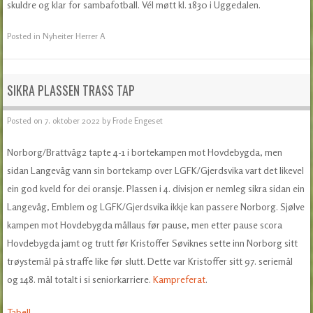
skuldre og klar for sambafotball. Vél møtt kl. 1830 i Uggedalen.
Posted in
Nyheiter Herrer A
SIKRA PLASSEN TRASS TAP
Posted on
7. oktober 2022
by
Frode Engeset
Norborg/Brattvåg2 tapte 4-1 i bortekampen mot Hovdebygda, men
sidan Langevåg vann sin bortekamp over LGFK/Gjerdsvika vart det likevel
ein god kveld for dei oransje. Plassen i 4. divisjon er nemleg sikra sidan ein
Langevåg, Emblem og LGFK/Gjerdsvika ikkje kan passere Norborg. Sjølve
kampen mot Hovdebygda mållaus før pause, men etter pause scora
Hovdebygda jamt og trutt før Kristoffer Søviknes sette inn Norborg sitt
trøystemål på straffe like før slutt. Dette var Kristoffer sitt 97. seriemål
og 148. mål totalt i si seniorkarriere.
Kampreferat
.
Tabell