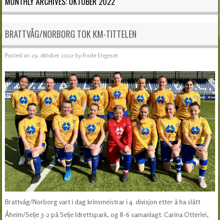
MONTHLY ARCHIVES:
OKTOBER 2022
BRATTVÅG/NORBORG TOK KM-TITTELEN
Posted on
29. oktober 2022
by
Frode Engeset
Brattvåg/Norborg vart i dag krinsmeistrar i 4. divisjon etter å ha slått
Åheim/Selje 3-2 på Selje Idrettspark, og 8-6 samanlagt. Carina Otterlei,