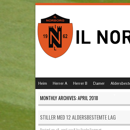
SKIP TO CONTENT
Heim
Herrer A
Herrer B
Damer
Aldersbest
MENU
MONTHLY ARCHIVES:
APRIL 2018
STILLER MED 12 ALDERSBESTEMTE LAG
Posted on
28. april 2018
by
Frode Engeset