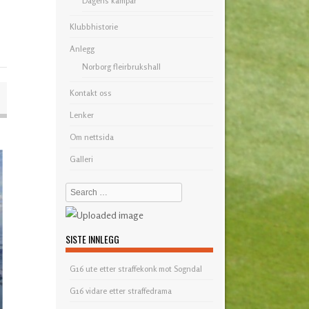
Dagens kampar
Klubbhistorie
Anlegg
Norborg fleirbrukshall
Kontakt oss
Lenker
Om nettsida
Galleri
Search
SISTE INNLEGG
G16 ute etter straffekonk mot Sogndal
G16 vidare etter straffedrama