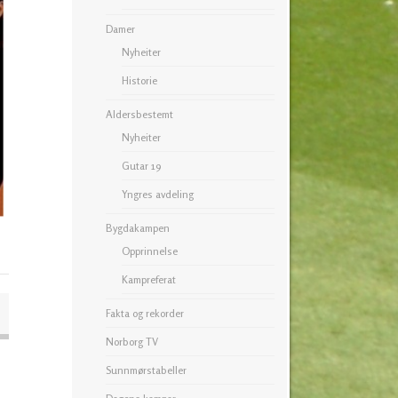
Damer
Nyheiter
Historie
Aldersbestemt
Nyheiter
Gutar 19
Yngres avdeling
Bygdakampen
Opprinnelse
Kampreferat
Fakta og rekorder
Norborg TV
Sunnmørstabeller