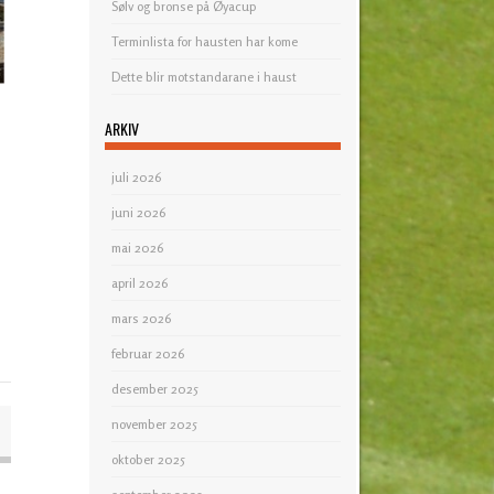
Sølv og bronse på Øyacup
Terminlista for hausten har kome
Dette blir motstandarane i haust
ARKIV
juli 2026
juni 2026
mai 2026
april 2026
mars 2026
februar 2026
desember 2025
november 2025
oktober 2025