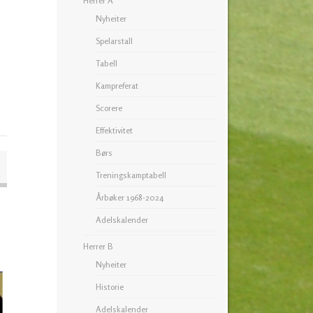
Herrer A
Nyheiter
Spelarstall
Tabell
Kampreferat
Scorere
Effektivitet
Børs
Treningskamptabell
Årbøker 1968-2024
Adelskalender
Herrer B
Nyheiter
Historie
Adelskalender