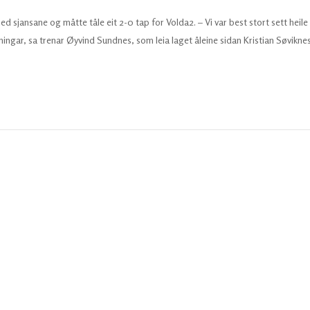
jansane og måtte tåle eit 2-0 tap for Volda2. – Vi var best stort sett heile
ningar, sa trenar Øyvind Sundnes, som leia laget åleine sidan Kristian Søvikne