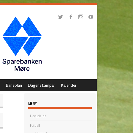
Baneplan
Dagens kampar
Kalender
MENY
Hovudsida
Fotball