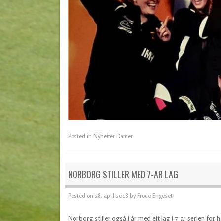
Posted in
Nyheiter Damer
NORBORG STILLER MED 7-AR LAG
Posted on
28. april 2018
by
Frode Engeset
Norborg stiller også i år med eit lag i 7-ar serien for 