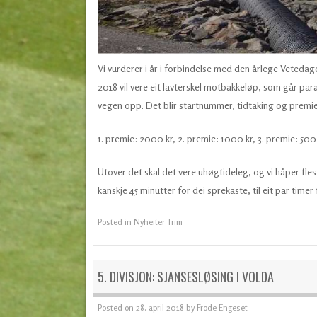
Vi vurderer i år i forbindelse med den årlege Vetedagen
2018 vil vere eit lavterskel motbakkeløp, som går para
vegen opp. Det blir startnummer, tidtaking og premie
1. premie: 2000 kr, 2. premie: 1000 kr, 3. premie: 500 
Utover det skal det vere uhøgtideleg, og vi håper flest
kanskje 45 minutter for dei sprekaste, til eit par time
Posted in
Nyheiter Trim
5. DIVISJON: SJANSESLØSING I VOLDA
Posted on
28. april 2018
by
Frode Engeset