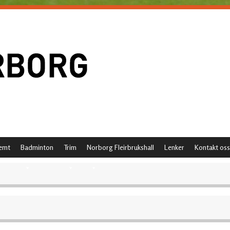
emt
Badminton
Trim
Norborg Fleirbrukshall
Lenker
Kontakt oss