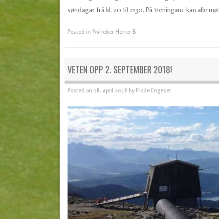
søndagar frå kl. 20 til 2130. På treningane kan alle m
Posted in
Nyheiter Herrer B
VETEN OPP 2. SEPTEMBER 2018!
Posted on
28. april 2018
by
Frode Engeset