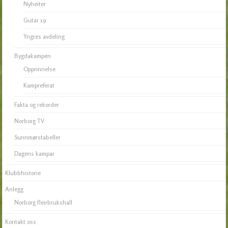
Nyheiter
Gutar 19
Yngres avdeling
Bygdakampen
Opprinnelse
Kampreferat
Fakta og rekorder
Norborg TV
Sunnmørstabeller
Dagens kampar
Klubbhistorie
Anlegg
Norborg fleirbrukshall
Kontakt oss