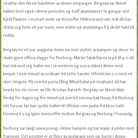
struktur den første halvtimen av denne omgangen. Bergsøy var likevel
hakket best også i denne perioden og traff aluminiumet to gongar ved
Kjetil Paulsen. I motsatt ende var Kristoffer Hildrestrand nær mål då han
dribla seg forbi eit par mann, men måtte sjå avslutninga frå skrått hald bli
redda.
Bergsøy let eit par unggutar kome inn mot slutten av kampen og desse to
skulle gjere siffera stygge for Norborg. Martin Søvik Røren la på til 4-0 då
han tok med seg ballen inn i 16 meteren og scora sikkert åleine med
keeper. I siste minutt av ordinær tid sette Sander Ulfstein inn 5-0 med eit
skot i lengste. På overtid pynta Elling Mikal Kalvø på resultatet då han
heada inn ein corner av Ole-Kristian Aarseth. Bergsøy var likevel ikkje
ferdig for dagen og fire minutt på overtid storma Isak Husøy frå Norborg
sitt forsvar før han spelte ballen til Ulfstein som putta frå kloss hald.
Dermed 6-1 og igjen tennissiffer mellom Bergsøy og Norborg i Fosnavåg.
Norborg var langt unna poeng i denne kampen og har mykje å jobbe med
framover. Det positive er at fleire av spelarane som var borte i denne