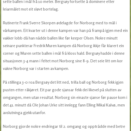
sette ballen i mål frå 10 meter. Bergsøy fortsette å dominere etter
leiarmålet mot eit sløvt bortelag.
Rutinerte Frank Sverre Skorpen ødelagde for Norborg med to mål i
vårkampen. Eit kvarter ut i denne kampen var han på frampå igjen med ein
vakker lobb då han nådde ballen like før keeper Olsen. Nokre minutt
seinare punkterar Fredrik Muren kampen då Norborg ikkje får klarert ein
corner og Muren sette ballen i mål frå kloss hald. Bergsøy hadde i denne
situasjonen 3-4 mann i feltet mot Norborg sine 8-9. Det seie litt om kor
vakne Norborg var i starten av kampen.
På stillinga 3-0 roa Bergsøy det litt ned, trilla ball og Norborg fekk igjen
pusten etter råkjøret. Eit par gode sjansar fekk dei likevel på slutten av
omgangen, men utan resultat. Norborg sin einaste sjanse før pause kom i
det 41. minutt då Ole Johan Urke sitt innlegg fann Elling Mikal Kalvø, men
avslutninga gjekk utanfor.
Norborg gjorde nokre endringar til 2. omgang og opptrådde med betre