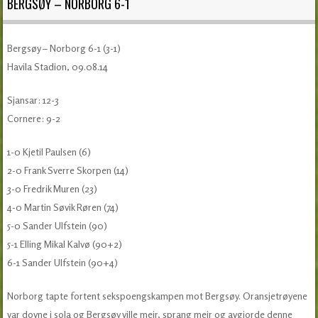
BERGSØY – NORBORG 6-1
Bergsøy – Norborg 6-1 (3-1)
Havila Stadion, 09.08.14
Sjansar: 12-3
Cornere: 9-2
1-0 Kjetil Paulsen (6)
2-0 Frank Sverre Skorpen (14)
3-0 Fredrik Muren (23)
4-0 Martin Søvik Røren (74)
5-0 Sander Ulfstein (90)
5-1 Elling Mikal Kalvø (90+2)
6-1 Sander Ulfstein (90+4)
Norborg tapte fortent sekspoengskampen mot Bergsøy. Oransjetrøyene
var dovne i sola og Bergsøy ville meir, sprang meir og avgjorde denne