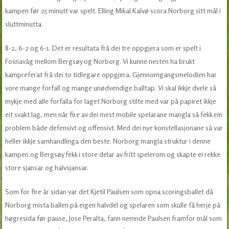
kampen før 25 minutt var spelt. Elling Mikal Kalvø scora Norborg sitt mål i
sluttminutta.
8-2, 6-2 og 6-1. Det er resultata frå dei tre oppgjera som er spelt i
Fosnavåg mellom Bergsøy og Norborg. Vi kunne nesten ha brukt
kampreferat frå dei to tidlegare oppgjera. Gjennomgangsmelodien har
vore mange forfall og mange unødvendige balltap. Vi skal ikkje dvele så
mykje med alle forfalla for laget Norborg stilte med var på papiret ikkje
eit svakt lag, men når fire av dei mest mobile spelarane mangla så fekk ein
problem både defensivt og offensivt. Med dei nye konstellasjonane så var
heller ikkje samhandlinga den beste. Norborg mangla struktur i denne
kampen og Bergsøy fekk i store delar av fritt spelerom og skapte ei rekke
store sjansar og halvsjansar.
Som for fire år sidan var det Kjetil Paulsen som opna scoringsballet då
Norborg mista ballen på eigen halvdel og spelaren som skulle få herje på
høgresida før pause, Jose Peralta, fann nemnde Paulsen framfor mål som