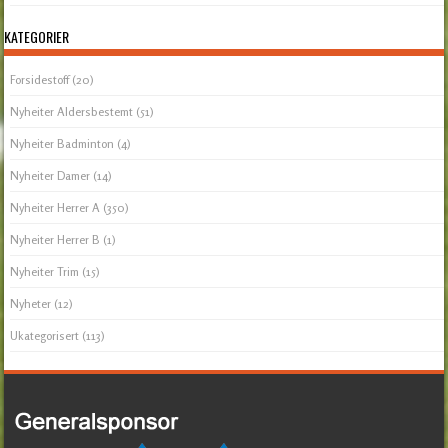
KATEGORIER
Forsidestoff
(20)
Nyheiter Aldersbestemt
(51)
Nyheiter Badminton
(4)
Nyheiter Damer
(14)
Nyheiter Herrer A
(350)
Nyheiter Herrer B
(1)
Nyheiter Trim
(15)
Nyheter
(12)
Ukategorisert
(113)