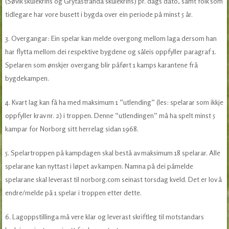
(Søvik skulekrins og Grytastranda skulekrins) pr. dags dato, samt folk som
tidlegare har vore busett i bygda over ein periode på minst 5 år.
3. Overgangar: Ein spelar kan melde overgong mellom laga dersom han
har flytta mellom dei respektive bygdene og såleis oppfyller paragraf 1.
Spelaren som ønskjer overgang blir påført 1 kamps karantene frå
bygdekampen.
4. Kvart lag kan få ha med maksimum 1 “utlending” (les: spelarar som ikkje
oppfyller krav nr. 2) i troppen. Denne “utlendingen” må ha spelt minst 5
kampar for Norborg sitt herrelag sidan 1968.
5. Spelartroppen på kampdagen skal bestå av maksimum 18 spelarar. Alle
spelarane kan nyttast i løpet av kampen. Namna på dei påmelde
spelarane skal leverast til norborg.com seinast torsdag kveld. Det er lov å
endre/melde på 1 spelar i troppen etter dette.
6. Lagoppstillinga må vere klar og leverast skriftleg til motstandars