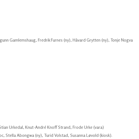
ngunn Gamlemshaug, Fredrik Furnes (ny), Håvard Grytten (ny), Tonje Nogva
tian Urkedal, Knut-André Knoff Strand, Frode Urke (vara)
c, Stella Abongwa (ny), Turid Volstad, Susanna Løvold (kiosk).