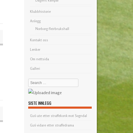
Dagens kampar
Klubbhistorie
Anlegg
Norborg fleirbrukshall
Kontakt oss
Lenker
Om nettsida
Galleri
Search
SISTE INNLEGG
G16 ute etter straffekonk mot Sogndal
G16 vidare etter straffedrama