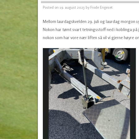
Posted on
19. august 2023
by
Frode Engeset
Mellom laurdagskvelden 29. juli og laurdag morgon 19
Nokon har tømt svart tetningsstoff ned i koblinga på jo
nokon som har vore nær liften så vil vi gjerne høyre o