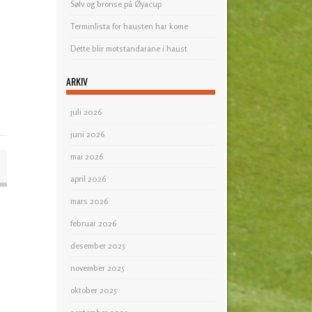
Sølv og bronse på Øyacup
Terminlista for hausten har kome
Dette blir motstandarane i haust
ARKIV
juli 2026
juni 2026
mai 2026
april 2026
mars 2026
februar 2026
desember 2025
november 2025
oktober 2025