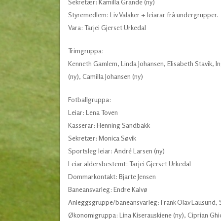
Sekretær: Kamilla Grande (ny)
Styremedlem: Liv Valaker + leiarar frå undergrupper.
Vara: Tarjei Gjerset Urkedal
Trimgruppa:
Kenneth Gamlem, Linda Johansen, Elisabeth Stavik, I
(ny), Camilla Johansen (ny)
Fotballgruppa:
Leiar: Lena Toven
Kasserar: Henning Sandbakk
Sekretær: Monica Søvik
Sportsleg leiar: André Larsen (ny)
Leiar aldersbestemt: Tarjei Gjerset Urkedal
Dommarkontakt: Bjarte Jensen
Baneansvarleg: Endre Kalvø
Anleggsgruppe/baneansvarleg: Frank Olav Lausund, S
Økonomigruppa: Lina Kiserauskiene (ny), Ciprian Ghio