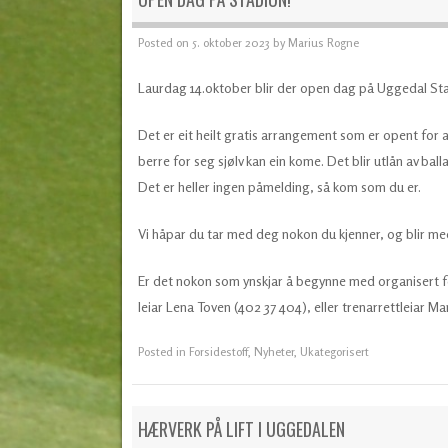
Posted on
5. oktober 2023
by
Marius Rogne
Laurdag 14.oktober blir der open dag på Uggedal St
Det er eit heilt gratis arrangement som er opent for al
berre for seg sjølv kan ein kome. Det blir utlån av balla
Det er heller ingen påmelding, så kom som du er.
Vi håpar du tar med deg nokon du kjenner, og blir med
Er det nokon som ynskjar å begynne med organisert fo
leiar Lena Toven (402 37 404), eller trenarrettleiar 
Posted in
Forsidestoff
,
Nyheter
,
Ukategorisert
HÆRVERK PÅ LIFT I UGGEDALEN