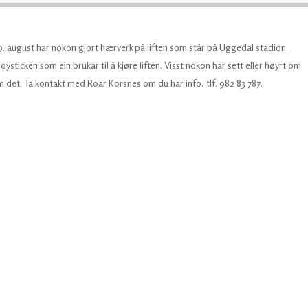
. august har nokon gjort hærverk på liften som står på Uggedal stadion.
ysticken som ein brukar til å kjøre liften. Visst nokon har sett eller høyrt om
m det. Ta kontakt med Roar Korsnes om du har info, tlf. 982 83 787.