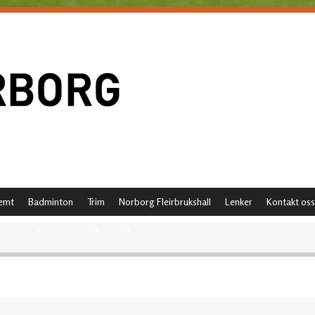
emt
Badminton
Trim
Norborg Fleirbrukshall
Lenker
Kontakt oss