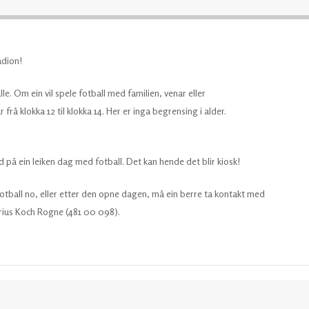
adion!
le. Om ein vil spele fotball med familien, venar eller
r frå klokka 12 til klokka 14. Her er inga begrensing i alder.
 på ein leiken dag med fotball. Det kan hende det blir kiosk!
tball no, eller etter den opne dagen, må ein berre ta kontakt med
Marius Koch Rogne (481 00 098).