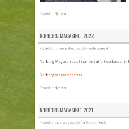
Posted in
Nyheter
NORBORG MAGASINET 2022
Posted on
3. september 2022
by
Frode Engeset
Norborg Magasinet vart i juli delt ut til husstandane i
Norborg Magasinet 2022
Posted in
Nyheter
NORBORG MAGASINET 2021
Posted on
11. mars 2022
by
Per Gunnar Søvik