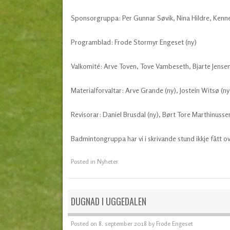
Sponsorgruppa: Per Gunnar Søvik, Nina Hildre, Kenn
Programblad: Frode Stormyr Engeset (ny)
Valkomité: Arve Toven, Tove Vambeseth, Bjarte Jensen
Materialforvaltar: Arve Grande (ny), Jostein Witsø (ny
Revisorar: Daniel Brusdal (ny), Børt Tore Marthinusse
Badmintongruppa har vi i skrivande stund ikkje fått ov
Posted in
Nyheter
DUGNAD I UGGEDALEN
Posted on
8. september 2018
by
Frode Engeset