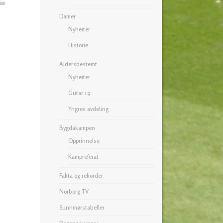
Damer
Nyheiter
Historie
Aldersbestemt
Nyheiter
Gutar 19
Yngres avdeling
Bygdakampen
Opprinnelse
Kampreferat
Fakta og rekorder
Norborg TV
Sunnmørstabeller