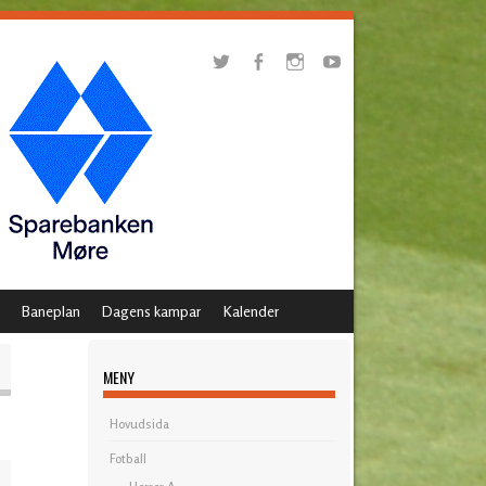
Baneplan
Dagens kampar
Kalender
MENY
Hovudsida
Fotball