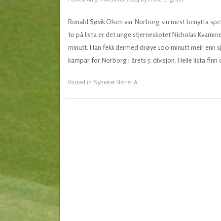
Ronald Søvik Olsen var Norborg sin mest benytta sp
to på lista er det unge stjerneskotet Nicholas Kvamm
minutt. Han fekk dermed drøye 100 minutt meir enn sjef
kampar for Norborg i årets 5. divisjon. Heile lista finn
Posted in
Nyheiter Herrer A