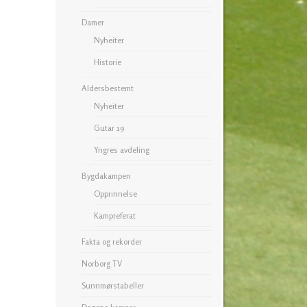
Damer
Nyheiter
Historie
Aldersbestemt
Nyheiter
Gutar 19
Yngres avdeling
Bygdakampen
Opprinnelse
Kampreferat
Fakta og rekorder
Norborg TV
Sunnmørstabeller