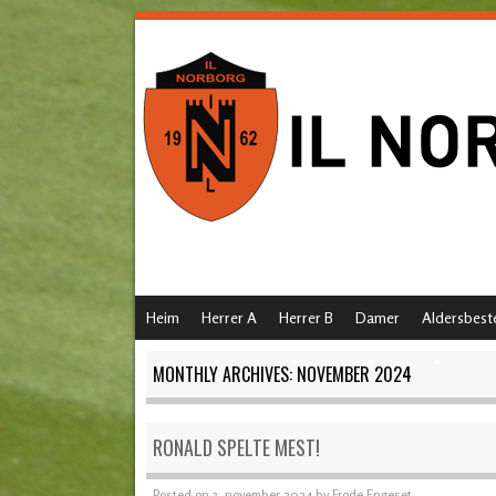
SKIP TO CONTENT
Heim
Herrer A
Herrer B
Damer
Aldersbest
MENU
MONTHLY ARCHIVES:
NOVEMBER 2024
RONALD SPELTE MEST!
Posted on
3. november 2024
by
Frode Engeset