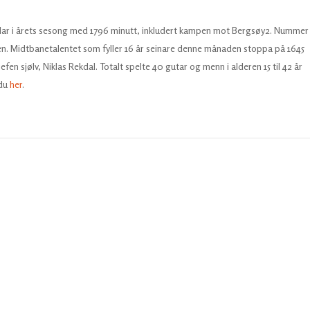
elar i årets sesong med 1796 minutt, inkludert kampen mot Bergsøy2. Nummer
en. Midtbanetalentet som fyller 16 år seinare denne månaden stoppa på 1645
en sjølv, Niklas Rekdal. Totalt spelte 40 gutar og menn i alderen 15 til 42 år
 du
her
.