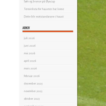
Sølv og bronse på Øyacup
Terminlista for hausten har kome
Dette blir motstandarane i haust
ARKIV
juli 2026
juni 2026
mai 2026
april 2026
mars 2026
februar 2026
desember 2025
november 2025
oktober 2025