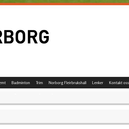
emt
Badminton
Trim
Norborg Fleirbrukshall
Lenker
Kontakt oss