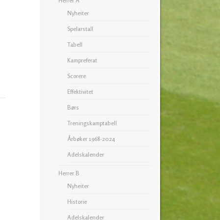
Herrer A
Nyheiter
Spelarstall
Tabell
Kampreferat
Scorere
Effektivitet
Børs
Treningskamptabell
Årbøker 1968-2024
Adelskalender
Herrer B
Nyheiter
Historie
Adelskalender