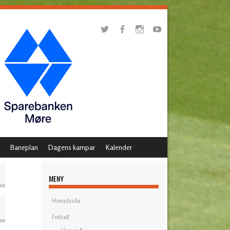
Baneplan
Dagens kampar
Kalender
MENY
Hovudsida
Fotball