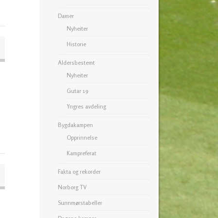
Damer
Nyheiter
Historie
Aldersbestemt
Nyheiter
Gutar 19
Yngres avdeling
Bygdakampen
Opprinnelse
Kampreferat
Fakta og rekorder
Norborg TV
Sunnmørstabeller