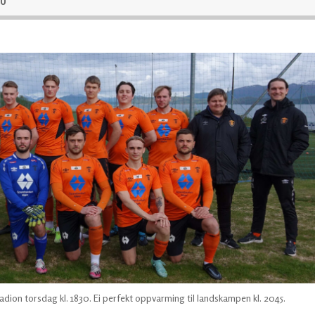
ion torsdag kl. 1830. Ei perfekt oppvarming til landskampen kl. 2045.