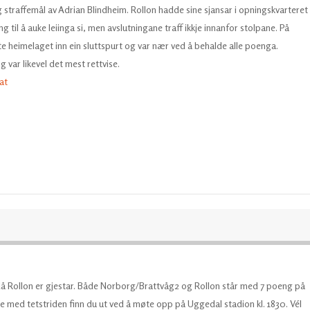
straffemål av Adrian Blindheim. Rollon hadde sine sjansar i opningskvarteret
g til å auke leiinga si, men avslutningane traff ikkje innanfor stolpane. På
te heimelaget inn ein sluttspurt og var nær ved å behalde alle poenga.
 var likevel det mest rettvise.
at
 då Rollon er gjestar. Både Norborg/Brattvåg2 og Rollon står med 7 poeng på
ge med tetstriden finn du ut ved å møte opp på Uggedal stadion kl. 1830. Vél