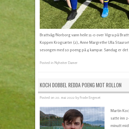
Brattvåg/Norborg vann heile 11-0 over Vigra på Brattv
Koppen Krogsæter (2), Anne Margrethe Ulla Staurset, 
sesongen med 10 poeng på 4 kampar. Søndag er det
Posted in
Nyheiter Damer
KOCH DOBBEL REDDA POENG MOT ROLLON
Posted on
20. mai 2022
by
Frode Engeset
Martin Koc
satte inn 2
minutt mid