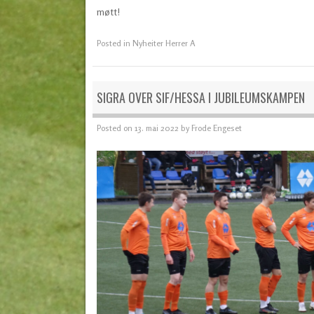
møtt!
Posted in
Nyheiter Herrer A
SIGRA OVER SIF/HESSA I JUBILEUMSKAMPEN
Posted on
13. mai 2022
by
Frode Engeset