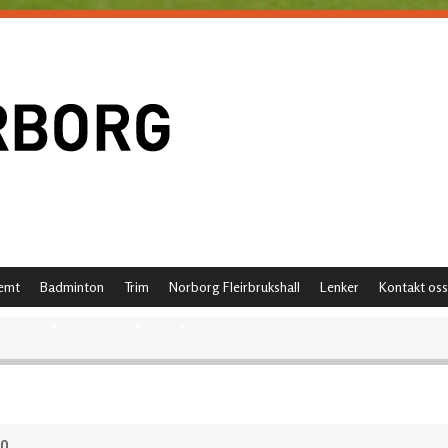
emt
Badminton
Trim
Norborg Fleirbrukshall
Lenker
Kontakt oss
30