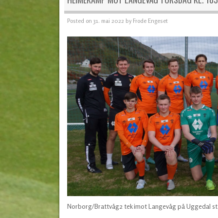
Posted on
31. mai 2022
by
Frode Engeset
Norborg/Brattvåg2 tek imot Langevåg på Uggedal stad