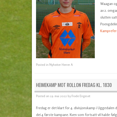
Waagan og 
av 2. omgan
slutten sat
Poengdeling
Kamprefer
Posted in
Nyheiter Herrer A
HEIMEKAMP MOT ROLLON FREDAG KL. 1830
Posted on
19. mai 2022
by
Frode Engeset
Fredag er det klart for 4. divisjonskamp i Uggedalen
dei 4 første kampane. Kven som fortsatt vil halde føl