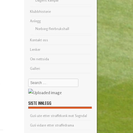
Dagens kampar
Klubbhistorie
Anlegg
Norborg fleirbrukshall
Kontakt oss
Lenker
Om nettsida
Galleri
Search
n
SISTE INNLEGG
G16 ute etter straffekonk mot Sogndal
G16 vidare etter straffedrama