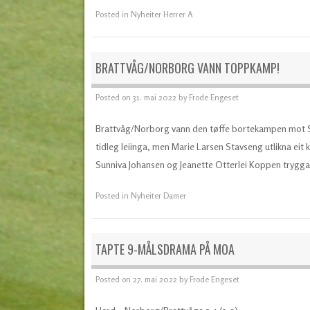
Posted in
Nyheiter Herrer A
BRATTVÅG/NORBORG VANN TOPPKAMP!
Posted on
31. mai 2022
by
Frode Engeset
Brattvåg/Norborg vann den tøffe bortekampen mot S
tidleg leiinga, men Marie Larsen Stavseng utlikna eit 
Sunniva Johansen og Jeanette Otterlei Koppen trygga 
Posted in
Nyheiter Damer
TAPTE 9-MÅLSDRAMA PÅ MOA
Posted on
27. mai 2022
by
Frode Engeset