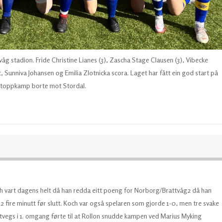
åg stadion. Fride Christine Lianes (3), Zascha Stage Clausen (3), Vibecke
Sunniva Johansen og Emilia Zlotnicka scora. Laget har fått ein god start på
 toppkamp borte mot Stordal.
h vart dagens helt då han redda eitt poeng for Norborg/Brattvåg2 då han
-2 fire minutt før slutt. Koch var også spelaren som gjorde 1-0, men tre svake
tvegs i 1. omgang førte til at Rollon snudde kampen ved Marius Myking