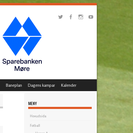
Baneplan
Dagens kampar
Kalender
MENY
Hovudsida
Fotball