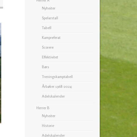
Herrer A
Nyheiter
Spelarstall
Tabell
Kampreferat
Scorere
Effektivitet
Børs
Treningskamptabell
Årbøker 1968-2024
Adelskalender
Herrer B
Nyheiter
Historie
Adelskalender