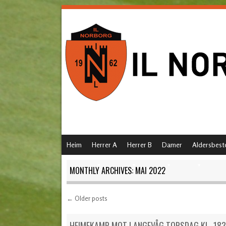
SKIP TO CONTENT
Heim
Herrer A
Herrer B
Damer
Aldersbest
MENU
MONTHLY ARCHIVES:
MAI 2022
←
Older posts
Post navigation
HEIMEKAMP MOT LANGEVÅG TORSDAG KL. 18