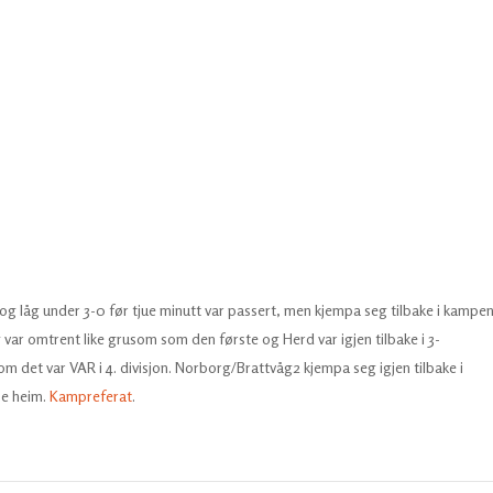
g låg under 3-0 før tjue minutt var passert, men kjempa seg tilbake i kampe
var omtrent like grusom som den første og Herd var igjen tilbake i 3-
 om det var VAR i 4. divisjon. Norborg/Brattvåg2 kjempa seg igjen tilbake i
se heim.
Kampreferat
.