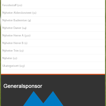
Forsidestoff
(20)
Nyheiter Aldersbestemt
(51)
Nyheiter Badminton
(4)
Nyheiter Damer
(14)
Nyheiter Herrer A
(350)
Nyheiter Herrer B
(1)
Nyheiter Trim
(15)
Nyheter
(12)
Ukategorisert
(113)