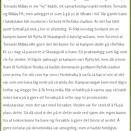
Tornado Måløy er ein “ny” klubb, eit samarbeidsprosjekt mellom Tornado
og Måløy FK, men anlegget er som å gå 50 år tilbake i tid. Vår gamle bane
i Søvikdalen blir moderne i forhold til Refvika stadion. At det har blitt
spelt fotball på nivå 3 her er ufatteleg. Vi fekk torsdag beskjed om at
kampen kunne bli flytta til Skavøypoll si kunstgrasbane, men forstod at
Tornado Måløy ville gjere det dei kunne for at kampen skulle gå i Refvika.
Kl. 12 i dag så passerte vi Skavøypoll si bane. Eit praktanlegg som låg meir
i le for vinden. Vi håpte sjølvsagt at kampen vart flytta hit, men då vi kom
fram til forblåste Revika så hadde dommaren godkjent Refvik stadion
som arena. For dei som har vore i Hoddevika å surfa så kan vi seie at det
var som om bana låg nede på stranda der. Kamparrangør kom med digre
boltar og slegge for å få festa måla. Når vi haldt på å varma opp så haldt
nokre kara på å gjere eit forsøk på å sette opp to provisoriske
innbytarskur, men det vart med forsøket. Vinden var for sterk til å få på
plass dette. Så då stod vi der på ei slette nede ved sjøen der ingen kunne
tru at nokon kunne ha bane og forsøkte å gjere det beste ut av det. Å
gjere notatar på skriveblokka var umogeleg, men vi hadde heldigvis