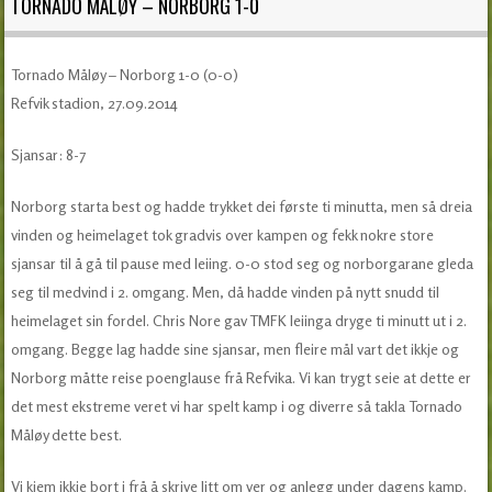
TORNADO MÅLØY – NORBORG 1-0
Tornado Måløy – Norborg 1-0 (0-0)
Refvik stadion, 27.09.2014
Sjansar: 8-7
Norborg starta best og hadde trykket dei første ti minutta, men så dreia
vinden og heimelaget tok gradvis over kampen og fekk nokre store
sjansar til å gå til pause med leiing. 0-0 stod seg og norborgarane gleda
seg til medvind i 2. omgang. Men, då hadde vinden på nytt snudd til
heimelaget sin fordel. Chris Nore gav TMFK leiinga dryge ti minutt ut i 2.
omgang. Begge lag hadde sine sjansar, men fleire mål vart det ikkje og
Norborg måtte reise poenglause frå Refvika. Vi kan trygt seie at dette er
det mest ekstreme veret vi har spelt kamp i og diverre så takla Tornado
Måløy dette best.
Vi kjem ikkje bort i frå å skrive litt om ver og anlegg under dagens kamp.