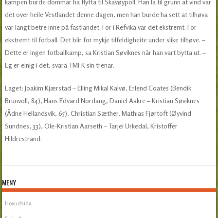
kampen burde dommar ha flytta til Skavøypoll. Han la til grunn at vind var
det over heile Vestlandet denne dagen, men han burde ha sett at tilhøva
var langt betre inne på fastlandet. For i Refvika var det ekstremt. For
ekstremt til fotball. Det blir for mykje tilfeldigheite under slike tilhøve. –
Dette er ingen fotballkamp, sa Kristian Søviknes når han vart bytta ut. –
Eg er einig i det, svara TMFK sin trenar.
Laget: Joakim Kjærstad – Elling Mikal Kalvø, Erlend Coates (Bendik
Brunvoll, 84), Hans Edvard Nordang, Daniel Aakre – Kristian Søviknes
(Ådne Hellandsvik, 65), Christian Sæther, Mathias Fjørtoft (Øyvind
Sundnes, 33), Ole-Kristian Aarseth – Tarjei Urkedal, Kristoffer
Hildrestrand.
MENY
Hovudsida