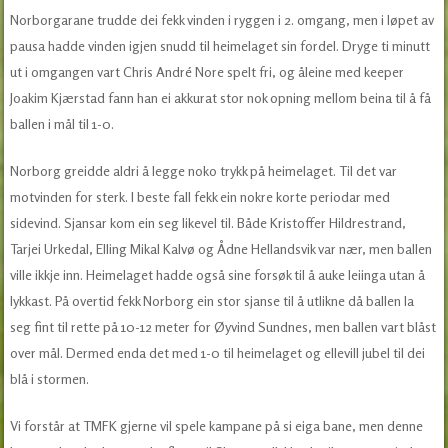
Norborgarane trudde dei fekk vinden i ryggen i 2. omgang, men i løpet av
pausa hadde vinden igjen snudd til heimelaget sin fordel. Dryge ti minutt
ut i omgangen vart Chris André Nore spelt fri, og åleine med keeper
Joakim Kjærstad fann han ei akkurat stor nok opning mellom beina til å få
ballen i mål til 1-0.
Norborg greidde aldri å legge noko trykk på heimelaget. Til det var
motvinden for sterk. I beste fall fekk ein nokre korte periodar med
sidevind. Sjansar kom ein seg likevel til. Både Kristoffer Hildrestrand,
Tarjei Urkedal, Elling Mikal Kalvø og Ådne Hellandsvik var nær, men ballen
ville ikkje inn. Heimelaget hadde også sine forsøk til å auke leiinga utan å
lykkast. På overtid fekk Norborg ein stor sjanse til å utlikne då ballen la
seg fint til rette på 10-12 meter for Øyvind Sundnes, men ballen vart blåst
over mål. Dermed enda det med 1-0 til heimelaget og ellevill jubel til dei
blå i stormen.
Vi forstår at TMFK gjerne vil spele kampane på si eiga bane, men denne