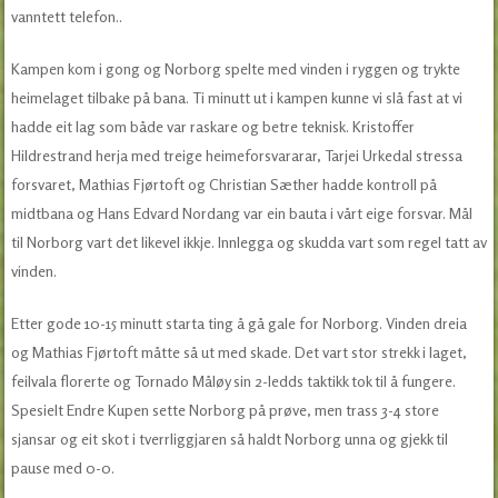
vanntett telefon..
Kampen kom i gong og Norborg spelte med vinden i ryggen og trykte
heimelaget tilbake på bana. Ti minutt ut i kampen kunne vi slå fast at vi
hadde eit lag som både var raskare og betre teknisk. Kristoffer
Hildrestrand herja med treige heimeforsvararar, Tarjei Urkedal stressa
forsvaret, Mathias Fjørtoft og Christian Sæther hadde kontroll på
midtbana og Hans Edvard Nordang var ein bauta i vårt eige forsvar. Mål
til Norborg vart det likevel ikkje. Innlegga og skudda vart som regel tatt av
vinden.
Etter gode 10-15 minutt starta ting å gå gale for Norborg. Vinden dreia
og Mathias Fjørtoft måtte så ut med skade. Det vart stor strekk i laget,
feilvala florerte og Tornado Måløy sin 2-ledds taktikk tok til å fungere.
Spesielt Endre Kupen sette Norborg på prøve, men trass 3-4 store
sjansar og eit skot i tverrliggjaren så haldt Norborg unna og gjekk til
pause med 0-0.