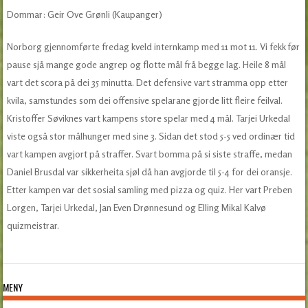
Dommar: Geir Ove Grønli (Kaupanger)
Norborg gjennomførte fredag kveld internkamp med 11 mot 11. Vi fekk før
pause sjå mange gode angrep og flotte mål frå begge lag. Heile 8 mål
vart det scora på dei 35 minutta. Det defensive vart stramma opp etter
kvila, samstundes som dei offensive spelarane gjorde litt fleire feilval.
Kristoffer Søviknes vart kampens store spelar med 4 mål. Tarjei Urkedal
viste også stor målhunger med sine 3. Sidan det stod 5-5 ved ordinær tid
vart kampen avgjort på straffer. Svart bomma på si siste straffe, medan
Daniel Brusdal var sikkerheita sjøl då han avgjorde til 5-4 for dei oransje.
Etter kampen var det sosial samling med pizza og quiz. Her vart Preben
Lorgen, Tarjei Urkedal, Jan Even Drønnesund og Elling Mikal Kalvø
quizmeistrar.
MENY