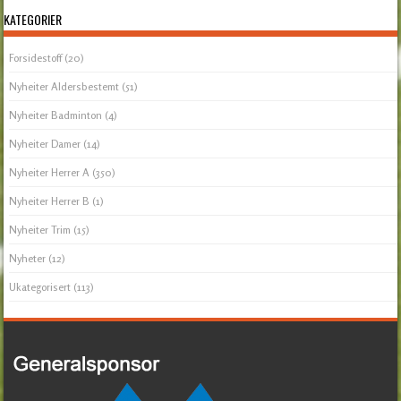
KATEGORIER
Forsidestoff
(20)
Nyheiter Aldersbestemt
(51)
Nyheiter Badminton
(4)
Nyheiter Damer
(14)
Nyheiter Herrer A
(350)
Nyheiter Herrer B
(1)
Nyheiter Trim
(15)
Nyheter
(12)
Ukategorisert
(113)