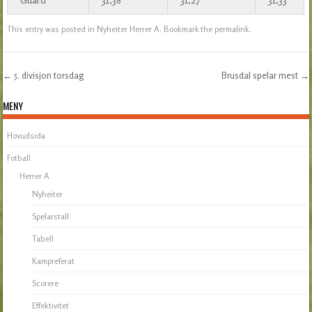
This entry was posted in
Nyheiter Herrer A
. Bookmark the
permalink
.
←
5. divisjon torsdag
Brusdal spelar mest
→
Post navigation
MENY
Hovudsida
Fotball
Herrer A
Nyheiter
Spelarstall
Tabell
Kampreferat
Scorere
Effektivitet