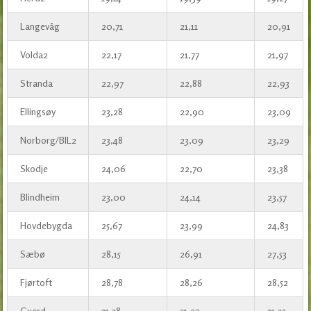
Langevåg
20,71
21,11
20,91
Volda2
22,17
21,77
21,97
Stranda
22,97
22,88
22,93
Ellingsøy
23,28
22,90
23,09
Norborg/BIL2
23,48
23,09
23,29
Skodje
24,06
22,70
23,38
Blindheim
23,00
24,14
23,57
Hovdebygda
25,67
23,99
24,83
Sæbø
28,15
26,91
27,53
Fjørtoft
28,78
28,26
28,52
Guard
31,38
31,27
31,33