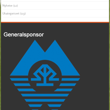
Nyheter
(12)
Ukategorisert
(113)