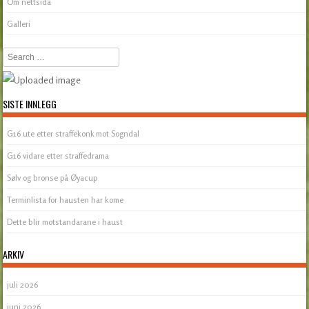
Om nettsida
Galleri
Search
SISTE INNLEGG
G16 ute etter straffekonk mot Sogndal
G16 vidare etter straffedrama
Sølv og bronse på Øyacup
Terminlista for hausten har kome
Dette blir motstandarane i haust
ARKIV
juli 2026
juni 2026