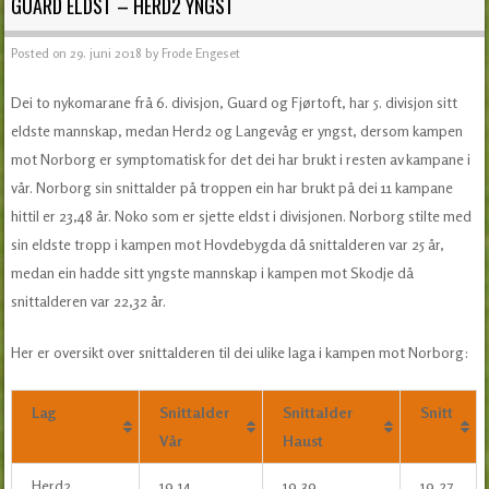
GUARD ELDST – HERD2 YNGST
Posted on
29. juni 2018
by
Frode Engeset
Dei to nykomarane frå 6. divisjon, Guard og Fjørtoft, har 5. divisjon sitt
eldste mannskap, medan Herd2 og Langevåg er yngst, dersom kampen
mot Norborg er symptomatisk for det dei har brukt i resten av kampane i
vår. Norborg sin snittalder på troppen ein har brukt på dei 11 kampane
hittil er 23,48 år. Noko som er sjette eldst i divisjonen. Norborg stilte med
sin eldste tropp i kampen mot Hovdebygda då snittalderen var 25 år,
medan ein hadde sitt yngste mannskap i kampen mot Skodje då
snittalderen var 22,32 år.
Her er oversikt over snittalderen til dei ulike laga i kampen mot Norborg:
Lag
Snittalder
Snittalder
Snitt
Vår
Haust
Herd2
19,14
19,39
19,27