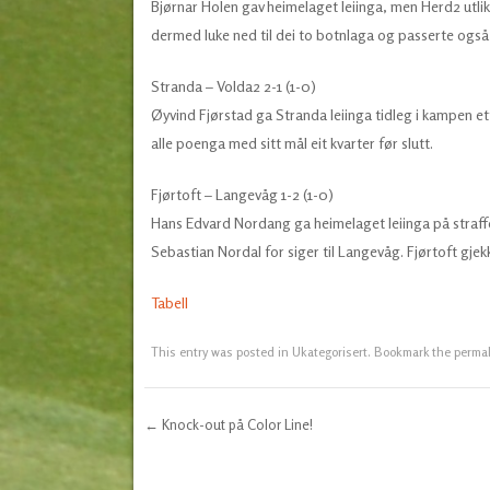
Bjørnar Holen gav heimelaget leiinga, men Herd2 utlikn
dermed luke ned til dei to botnlaga og passerte også
Stranda – Volda2 2-1 (1-0)
Øyvind Fjørstad ga Stranda leiinga tidleg i kampen ett
alle poenga med sitt mål eit kvarter før slutt.
Fjørtoft – Langevåg 1-2 (1-0)
Hans Edvard Nordang ga heimelaget leiinga på straffe,
Sebastian Nordal for siger til Langevåg. Fjørtoft gj
Tabell
This entry was posted in
Ukategorisert
. Bookmark the
perma
←
Knock-out på Color Line!
Post navigation