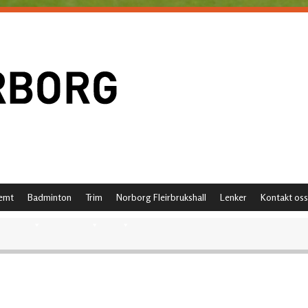
emt
Badminton
Trim
Norborg Fleirbrukshall
Lenker
Kontakt oss