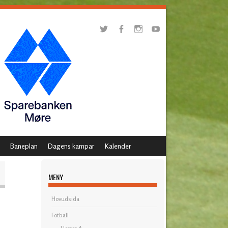
Baneplan
Dagens kampar
Kalender
MENY
Hovudsida
Fotball