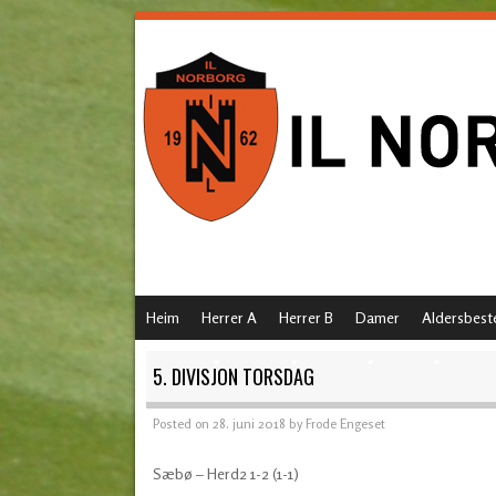
SKIP TO CONTENT
Heim
Herrer A
Herrer B
Damer
Aldersbest
MENU
5. DIVISJON TORSDAG
Posted on
28. juni 2018
by
Frode Engeset
Sæbø – Herd2 1-2 (1-1)