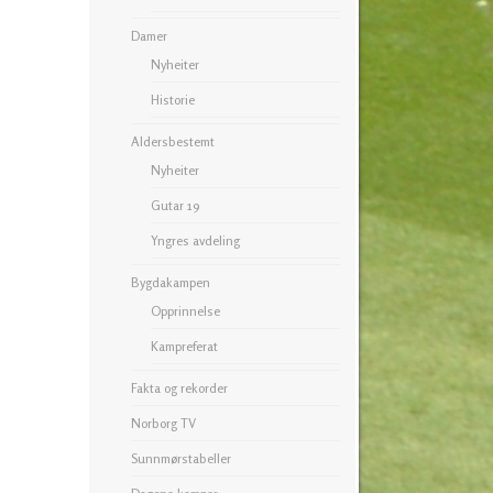
Damer
Nyheiter
Historie
Aldersbestemt
Nyheiter
Gutar 19
Yngres avdeling
Bygdakampen
Opprinnelse
Kampreferat
Fakta og rekorder
Norborg TV
Sunnmørstabeller