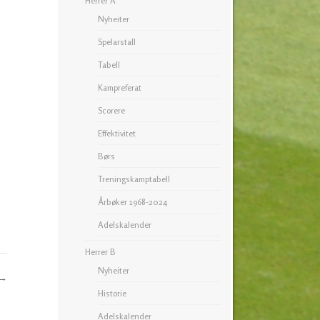
Herrer A
Nyheiter
Spelarstall
Tabell
Kampreferat
Scorere
Effektivitet
Børs
Treningskamptabell
Årbøker 1968-2024
Adelskalender
Herrer B
Nyheiter
→
Historie
Adelskalender