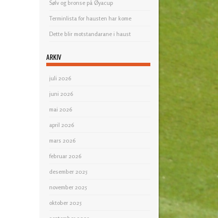
Sølv og bronse på Øyacup
Terminlista for hausten har kome
Dette blir motstandarane i haust
ARKIV
juli 2026
juni 2026
mai 2026
april 2026
mars 2026
februar 2026
desember 2025
november 2025
oktober 2025