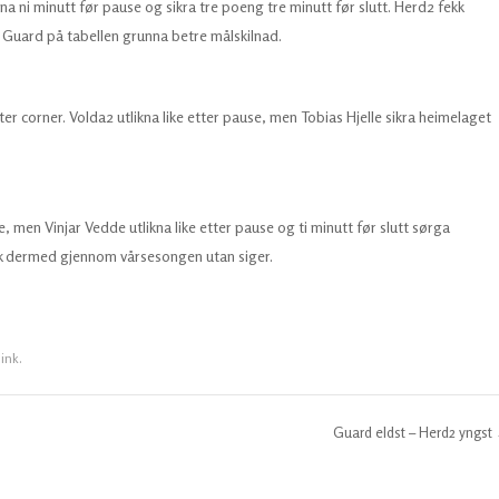
a ni minutt før pause og sikra tre poeng tre minutt før slutt. Herd2 fekk
 Guard på tabellen grunna betre målskilnad.
er corner. Volda2 utlikna like etter pause, men Tobias Hjelle sikra heimelaget
 men Vinjar Vedde utlikna like etter pause og ti minutt før slutt sørga
ekk dermed gjennom vårsesongen utan siger.
link
.
Guard eldst – Herd2 yngst