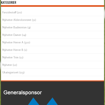
KATEGORIER
Forsidestoff
(20)
Nyheiter Aldersbestemt
(51)
Nyheiter Badminton
(4)
Nyheiter Damer
(14)
Nyheiter Herrer A
(350)
Nyheiter Herrer B
(1)
Nyheiter Trim
(15)
Nyheter
(12)
Ukategorisert
(113)