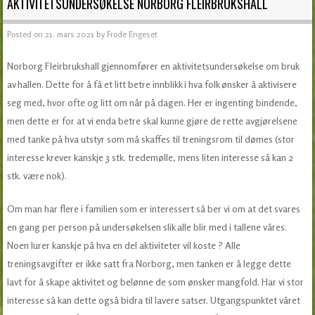
AKTIVITETSUNDERSØKELSE NORBORG FLEIRBRUKSHALL
Posted on
21. mars 2021
by
Frode Engeset
Norborg Fleirbrukshall gjennomfører en aktivitetsundersøkelse om bruk
av hallen.
Dette for å få et litt betre innblikk i hva folk ønsker å aktivisere
seg med, hvor ofte og litt om når på dagen. Her er ingenting bindende,
men dette er for at vi enda betre skal kunne gjøre de rette avgjørelsene
med tanke på hva utstyr som må skaffes til treningsrom til dømes (stor
interesse krever kanskje 3 stk. tredemølle, mens liten interesse så kan 2
stk. være nok).
Om man har flere i familien som er interessert så ber vi om at det svares
en gang per person på undersøkelsen slik alle blir med i tallene våres.
Noen lurer kanskje på hva en del aktiviteter vil koste ? Alle
treningsavgifter er ikke satt fra Norborg, men tanken er å legge dette
lavt for å skape aktivitet og belønne de som ønsker mangfold. Har vi stor
interesse så kan dette også bidra til lavere satser. Utgangspunktet våret