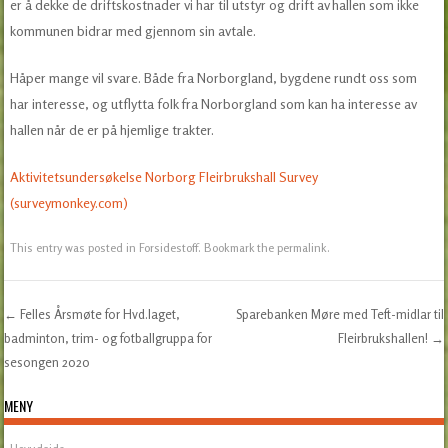
er å dekke de driftskostnader vi har til utstyr og drift av hallen som ikke
kommunen bidrar med gjennom sin avtale.
Håper mange vil svare. Både fra Norborgland, bygdene rundt oss som
har interesse, og utflytta folk fra Norborgland som kan ha interesse av
hallen når de er på hjemlige trakter.
Aktivitetsundersøkelse Norborg Fleirbrukshall Survey
(surveymonkey.com)
This entry was posted in
Forsidestoff
. Bookmark the
permalink
.
←
Felles Årsmøte for Hvd.laget,
Sparebanken Møre med Teft-midlar til
Post navigation
badminton, trim- og fotballgruppa for
Fleirbrukshallen!
→
sesongen 2020
MENY