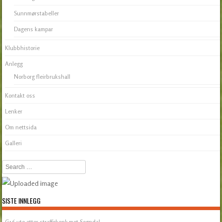
Sunnmørstabeller
Dagens kampar
Klubbhistorie
Anlegg
Norborg fleirbrukshall
Kontakt oss
Lenker
Om nettsida
Galleri
Search
SISTE INNLEGG
G16 ute etter straffekonk mot Sogndal