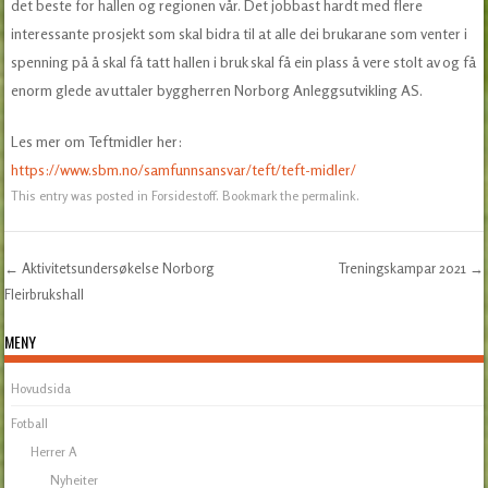
det beste for hallen og regionen vår. Det jobbast hardt med flere
interessante prosjekt som skal bidra til at alle dei brukarane som venter i
spenning på å skal få tatt hallen i bruk skal få ein plass å vere stolt av og få
enorm glede av uttaler byggherren Norborg Anleggsutvikling AS.
Les mer om Teftmidler her:
https://www.sbm.no/samfunnsansvar/teft/teft-midler/
This entry was posted in
Forsidestoff
. Bookmark the
permalink
.
←
Aktivitetsundersøkelse Norborg
Treningskampar 2021
→
Post navigation
Fleirbrukshall
MENY
Hovudsida
Fotball
Herrer A
Nyheiter