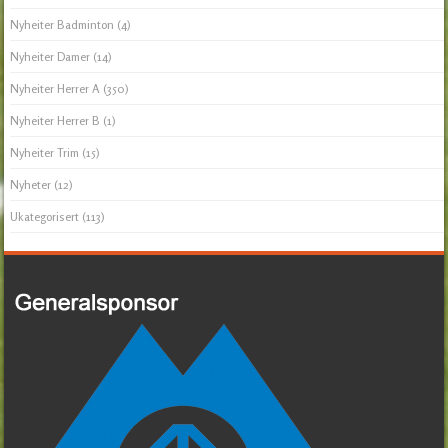
Nyheiter Badminton
(4)
Nyheiter Damer
(14)
Nyheiter Herrer A
(350)
Nyheiter Herrer B
(1)
Nyheiter Trim
(15)
Nyheter
(12)
Ukategorisert
(113)