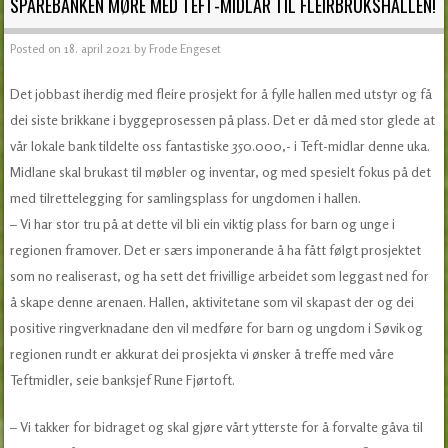
SPAREBANKEN MØRE MED TEFT-MIDLAR TIL FLEIRBRUKSHALLEN!
Posted on
18. april 2021
by
Frode Engeset
Det jobbast iherdig med fleire prosjekt for å fylle hallen med utstyr og få
dei siste brikkane i byggeprosessen på plass. Det er då med stor glede at
vår lokale bank tildelte oss fantastiske 350.000,- i Teft-midlar denne uka.
Midlane skal brukast til møbler og inventar, og med spesielt fokus på det
med tilrettelegging for samlingsplass for ungdomen i hallen.
– Vi har stor tru på at dette vil bli ein viktig plass for barn og unge i
regionen framover. Det er særs imponerande å ha fått følgt prosjektet
som no realiserast, og ha sett det frivillige arbeidet som leggast ned for
å skape denne arenaen. Hallen, aktivitetane som vil skapast der og dei
positive ringverknadane den vil medføre for barn og ungdom i Søvik og
regionen rundt er akkurat dei prosjekta vi ønsker å treffe med våre
Teftmidler, seie banksjef Rune Fjørtoft.
– Vi takker for bidraget og skal gjøre vårt ytterste for å forvalte gåva til