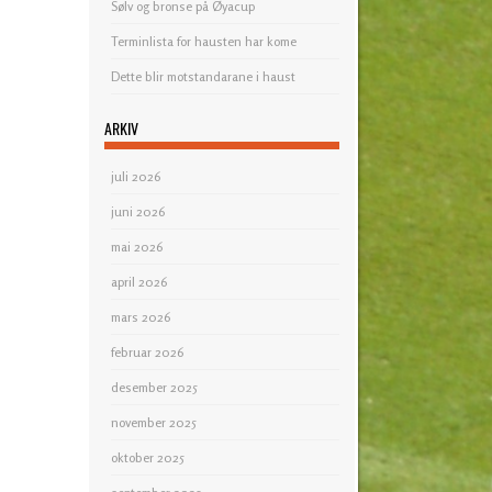
Sølv og bronse på Øyacup
Terminlista for hausten har kome
Dette blir motstandarane i haust
ARKIV
juli 2026
juni 2026
mai 2026
april 2026
mars 2026
februar 2026
desember 2025
november 2025
oktober 2025