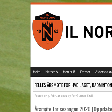
SKIP TO CONTENT
Heim
Herrer A
Herrer B
Damer
Aldersbest
MENU
FELLES ÅRSMØTE FOR HVD.LAGET, BADMINTO
Posted on
3. februar 2021
by
Per Gunnar Søvik
Årsmøte for sesongen 2020
(Oppdate