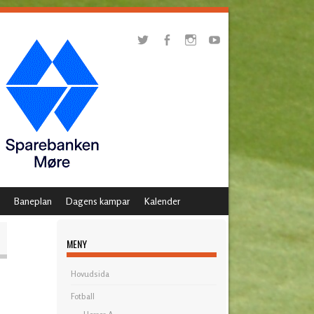
Baneplan
Dagens kampar
Kalender
MENY
Hovudsida
Fotball