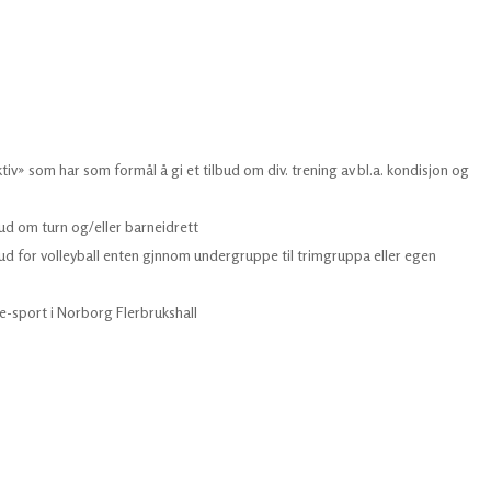
 som har som formål å gi et tilbud om div. trening av bl.a. kondisjon og
ud om turn og/eller barneidrett
ud for volleyball enten gjnnom undergruppe til trimgruppa eller egen
e-sport i Norborg Flerbrukshall