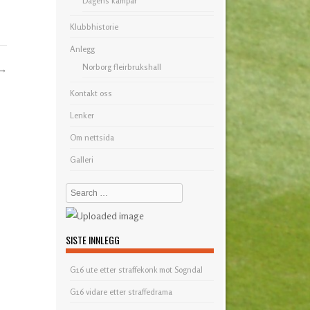
Dagens kampar
Klubbhistorie
Anlegg
Norborg fleirbrukshall
→
Kontakt oss
Lenker
Om nettsida
Galleri
Search
SISTE INNLEGG
G16 ute etter straffekonk mot Sogndal
G16 vidare etter straffedrama