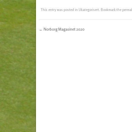
This entry was posted in
Ukategorisert
. Bookmark the
perma
←
Norborg Magasinet 2020
Post navigation