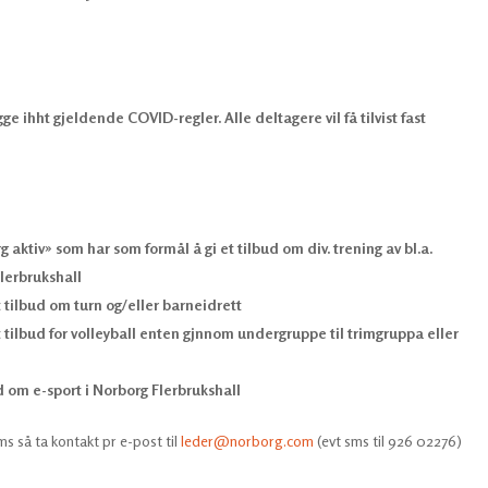
ge ihht gjeldende COVID-regler. Alle deltagere vil få tilvist fast
ktiv» som har som formål å gi et tilbud om div. trening av bl.a.
lerbrukshall
 tilbud om turn og/eller barneidrett
tilbud for volleyball enten gjnnom undergruppe til trimgruppa eller
d om e-sport i Norborg Flerbrukshall
s så ta kontakt pr e-post til
leder@norborg.com
(evt sms til 926 02276)