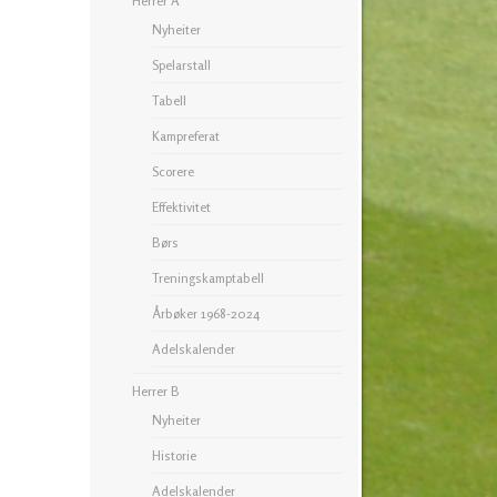
Herrer A
Nyheiter
Spelarstall
Tabell
Kampreferat
Scorere
Effektivitet
Børs
Treningskamptabell
Årbøker 1968-2024
Adelskalender
Herrer B
Nyheiter
Historie
Adelskalender