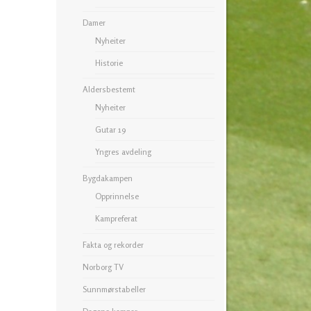
Damer
Nyheiter
Historie
Aldersbestemt
Nyheiter
Gutar 19
Yngres avdeling
Bygdakampen
Opprinnelse
Kampreferat
Fakta og rekorder
Norborg TV
Sunnmørstabeller