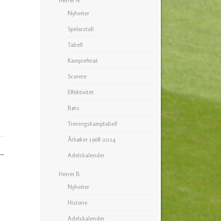
Herrer A
Nyheiter
Spelarstall
Tabell
Kampreferat
Scorere
Effektivitet
Børs
Treningskamptabell
Årbøker 1968-2024
→
Adelskalender
Herrer B
Nyheiter
Historie
Adelskalender