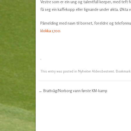
Vestre som er ein ung og talentfull keeper, med teft f
få seg ein kaffekopp eller lignande under økta. Økta vil
Påmelding med navn til bornet, foreldre og telefonn
klokka 1700.
.
This entry was posted in
Nyheiter Aldersbestemt
. Bookmark
←
Brattvåg/Norborg vann første KM-kamp
Post navigation