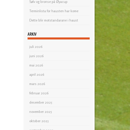
Sølv og bronse på Øyacup
Terminlista for hausten har kome
Dette blir motstandarane i haust
ARKIV
juli 2026
juni 2026
mai 2026
april 2026
mars 2026
februar 2026
desember 2025
november 2025
oktober 2025