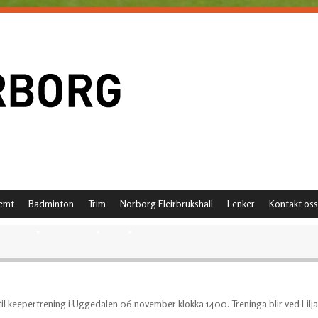
emt
Badminton
Trim
Norborg Fleirbrukshall
Lenker
Kontakt oss
til keepertrening i Uggedalen 06.november klokka 1400. Treninga blir ved Lilja