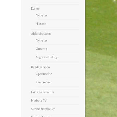
Damer
Nyheiter
Historie
Aldersbestemt
Nyheiter
Gutar 19
Yngres avdeling
Bygdakampen
Opprinnelse
Kampreferat
Fakta og rekorder
Norborg TV
Sunnmørstabeller