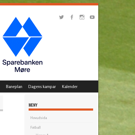
Baneplan
Dagens kampar
Kalender
MENY
Hovudsida
Fotball