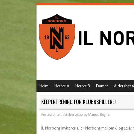
SKIP TO CONTENT
Heim
Herrer A
Herrer B
Damer
Aldersbest
MENU
KEEPERTRENING FOR KLUBBSPILLERE!
Posted on
25. oktober 2022
by
Marius Rogne
IL Norborg inviterer alle i Norborg mellom 6 og 12 år 