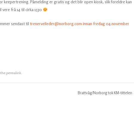
or keepertrening. Påmelding er gratis og det blir open kiosk, slik foreldre kan
 vere frå 14 til cirka 1530
ummer sendast til
trenerveileder@norborg.com innan fredag 04.november
 the
permalink
.
Brattvåg/Norborg tok KM-tittelen