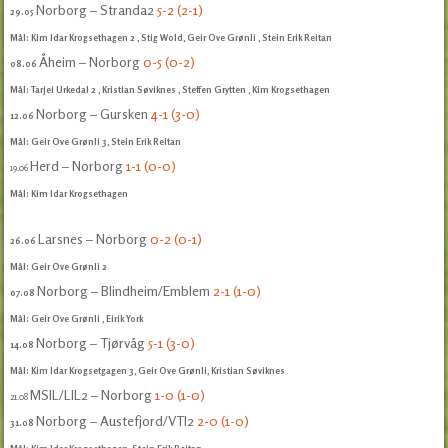
Norborg – Stranda2
5-2 (2-1)
29.05
Mål: Kim Idar Krogsethagen 2
, Stig Wold, Geir Ove Grønli
, Stein Erik Reitan
Åheim – Norborg
0-5 (0-2)
08.06
Mål: Tarjei Urkedal 2
, Kristian Søviknes
, Steffen Grytten
, Kim Krogsethagen
Norborg – Gursken
4-1 (3-0)
12.06
Mål: Geir Ove Grønli 3, Stein Erik Reitan
Herd – Norborg
1-1 (0-0)
19.06
Mål: Kim Idar Krogsethagen
Larsnes – Norborg
0-2 (0-1)
26.06
Mål: Geir Ove Grønli 2
Norborg – Blindheim/Emblem
2-1 (1-0)
07.08
Mål: Geir Ove Grønli
, Eirik York
Norborg – Tjørvåg
5-1 (3-0)
14.08
Mål: Kim Idar Krogsetgagen 3, Geir Ove Grønli, Kristian Søviknes
MSIL/LIL2 – Norborg
1-0 (1-0)
21.08
Norborg – Austefjord/VTI2
2-0 (1-0)
31.08