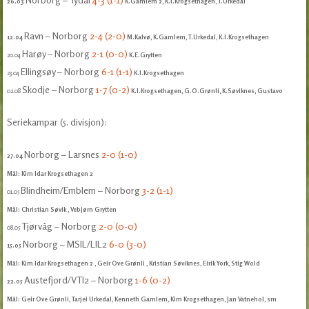
26.03
K.Gamlem 2, K.I.Krogsethagen, T.Urkedal
Ravn – Norborg
2-4 (2-0)
12.04
M.Kalvø, K.Gamlem, T.Urkedal, K.I.Krogsethagen
Harøy – Norborg
2-1 (0-0)
20.04
K.E.Grytten
Ellingsøy – Norborg
6-1 (1-1)
23.04
K.I.Krogsethagen
Skodje – Norborg
1-7 (0-2)
02.08
K.I.Krogsethagen, G.O.Grønli, K.Søviknes, Gustavo
Seriekampar (5. divisjon):
Norborg – Larsnes
2-0 (1-0)
27.04
Mål: Kim Idar Krogsethagen 2
Blindheim/Emblem – Norborg
3-2 (1-1)
01.05
Mål: Christian Søvik
, Vebjørn Grytten
Tjørvåg – Norborg
2-0 (0-0)
08.05
Norborg – MSIL/LIL2
6-0 (3-0)
15.05
Mål: Kim Idar Krogsethagen 2
, Geir Ove Grønli
, Kristian Søviknes, Eirik York, Stig Wold
Austefjord/VTI2 – Norborg
1-6 (0-2)
22.05
Mål: Geir Ove Grønli, Tarjei Urkedal, Kenneth Gamlem, Kim Krogsethagen, Jan Vatnehol, sm