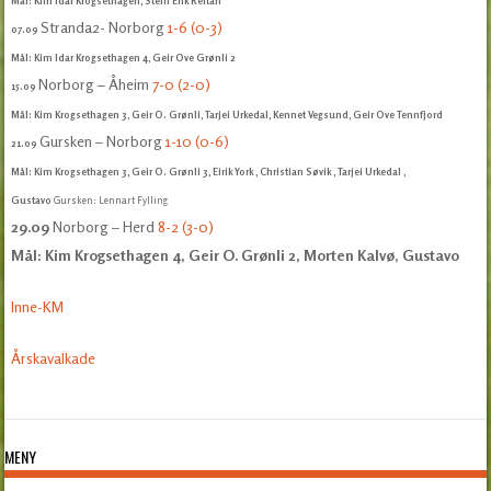
Mål: Kim Idar Krogsethagen, Stein Erik Reitan
Stranda2- Norborg
1-6 (0-3)
07.09
Mål: Kim Idar Krogsethagen 4, Geir Ove Grønli 2
Norborg – Åheim
7-0 (2-0)
15.09
Mål: Kim Krogsethagen 3, Geir O. Grønli, Tarjei Urkedal, Kennet Vegsund, Geir Ove Tennfjord
Gursken – Norborg
1-10 (0-6)
21.09
Mål: Kim Krogsethagen 3, Geir O. Grønli 3, Eirik York
, Christian Søvik
, Tarjei Urkedal
,
Gustavo
Gursken: Lennart Fylling
29.09
Norborg – Herd
8-2 (3-0)
Mål: Kim Krogsethagen 4, Geir O. Grønli 2, Morten Kalvø, Gustavo
Inne-KM
Årskavalkade
MENY