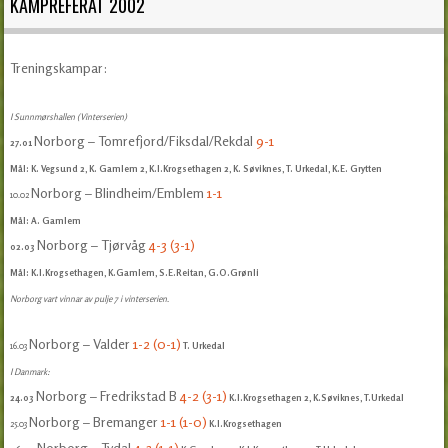
KAMPREFERAT 2002
Treningskampar:
I Sunnmørshallen (Vinterserien)
Norborg – Tomrefjord/Fiksdal/Rekdal
9-1
27.01
Mål: K. Vegsund 2, K. Gamlem 2, K.I.Krogsethagen 2, K. Søviknes, T. Urkedal, K.E. Grytten
Norborg – Blindheim/Emblem
1-1
10.02
Mål: A. Gamlem
Norborg – Tjørvåg
4-3 (3-1)
02.03
Mål: K.I.Krogsethagen, K.Gamlem, S.E.Reitan, G.O.Grønli
Norborg vart vinnar av pulje 7 i vinterserien.
Norborg – Valder
1-2 (0-1)
16.03
T. Urkedal
I Danmark:
Norborg – Fredrikstad B
4-2 (3-1)
24.03
K.I.Krogsethagen 2, K.Søviknes, T.Urkedal
Norborg – Bremanger
1-1 (1-0)
25.03
K.I.Krogsethagen
Norborg – Tydal
4-3 (1-1)