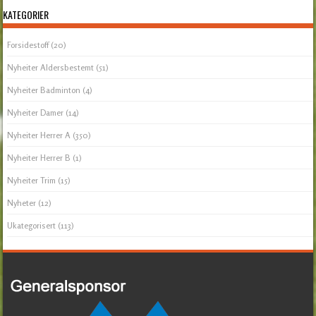
KATEGORIER
Forsidestoff
(20)
Nyheiter Aldersbestemt
(51)
Nyheiter Badminton
(4)
Nyheiter Damer
(14)
Nyheiter Herrer A
(350)
Nyheiter Herrer B
(1)
Nyheiter Trim
(15)
Nyheter
(12)
Ukategorisert
(113)