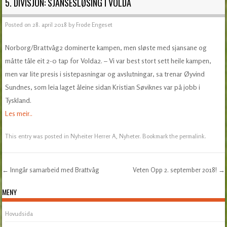
5. DIVISJON: SJANSESLØSING I VOLDA
Posted on
28. april 2018
by
Frode Engeset
Norborg/Brattvåg2 dominerte kampen, men sløste med sjansane og
måtte tåle eit 2-0 tap for Volda2. – Vi var best stort sett heile kampen,
men var lite presis i sistepasningar og avslutningar, sa trenar Øyvind
Sundnes, som leia laget åleine sidan Kristian Søviknes var på jobb i
Tyskland.
Les meir..
This entry was posted in
Nyheiter Herrer A
,
Nyheter
. Bookmark the
permalink
.
←
Inngår samarbeid med Brattvåg
Veten Opp 2. september 2018!
→
Post navigation
MENY
Hovudsida