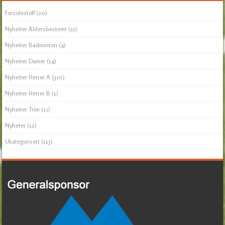
Forsidestoff
(20)
Nyheiter Aldersbestemt
(51)
Nyheiter Badminton
(4)
Nyheiter Damer
(14)
Nyheiter Herrer A
(350)
Nyheiter Herrer B
(1)
Nyheiter Trim
(15)
Nyheter
(12)
Ukategorisert
(113)