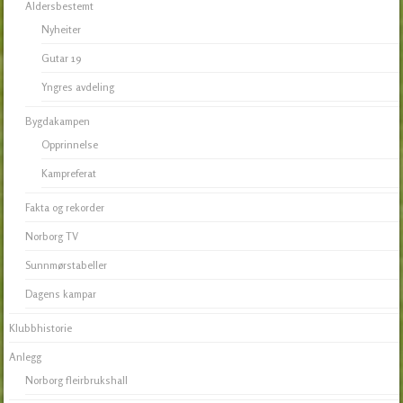
Aldersbestemt
Nyheiter
Gutar 19
Yngres avdeling
Bygdakampen
Opprinnelse
Kampreferat
Fakta og rekorder
Norborg TV
Sunnmørstabeller
Dagens kampar
Klubbhistorie
Anlegg
Norborg fleirbrukshall