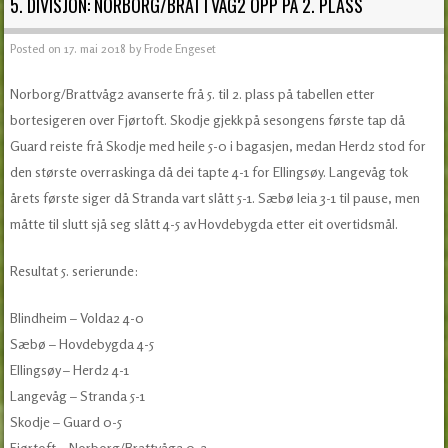
5. DIVISJON: NORBORG/BRATTVÅG2 OPP PÅ 2. PLASS
Posted on
17. mai 2018
by
Frode Engeset
Norborg/Brattvåg2 avanserte frå 5. til 2. plass på tabellen etter
bortesigeren over Fjørtoft. Skodje gjekk på sesongens første tap då
Guard reiste frå Skodje med heile 5-0 i bagasjen, medan Herd2 stod for
den største overraskinga då dei tapte 4-1 for Ellingsøy. Langevåg tok
årets første siger då Stranda vart slått 5-1. Sæbø leia 3-1 til pause, men
måtte til slutt sjå seg slått 4-5 av Hovdebygda etter eit overtidsmål.
Resultat 5. serierunde:
Blindheim – Volda2 4-0
Sæbø – Hovdebygda 4-5
Ellingsøy – Herd2 4-1
Langevåg – Stranda 5-1
Skodje – Guard 0-5
Fjørtoft – Norborg/Brattvåg2 0-2