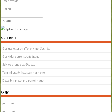
Om nettsida
Galleri
Search
SISTE INNLEGG
G16 ute etter straffekonk mot Sogndal
G16 vidare etter straffedrama
Sølv og bronse på Øyacup
Terminlista for hausten har kome
Dette blir motstandarane i haust
ARKIV
juli 2026
juni 2026