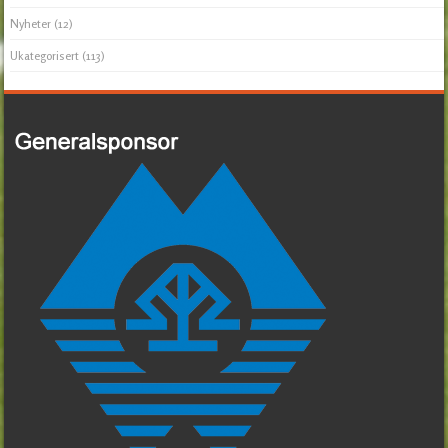
Nyheter
(12)
Ukategorisert
(113)