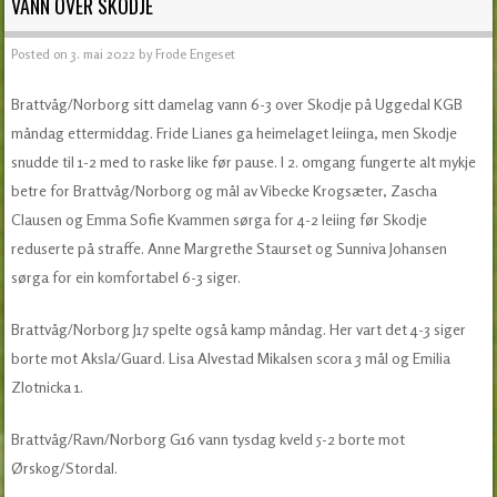
VANN OVER SKODJE
Posted on
3. mai 2022
by
Frode Engeset
Brattvåg/Norborg sitt damelag vann 6-3 over Skodje på Uggedal KGB
måndag ettermiddag. Fride Lianes ga heimelaget leiinga, men Skodje
snudde til 1-2 med to raske like før pause. I 2. omgang fungerte alt mykje
betre for Brattvåg/Norborg og mål av Vibecke Krogsæter, Zascha
Clausen og Emma Sofie Kvammen sørga for 4-2 leiing før Skodje
reduserte på straffe. Anne Margrethe Staurset og Sunniva Johansen
sørga for ein komfortabel 6-3 siger.
Brattvåg/Norborg J17 spelte også kamp måndag. Her vart det 4-3 siger
borte mot Aksla/Guard. Lisa Alvestad Mikalsen scora 3 mål og Emilia
Zlotnicka 1.
Brattvåg/Ravn/Norborg G16 vann tysdag kveld 5-2 borte mot
Ørskog/Stordal.