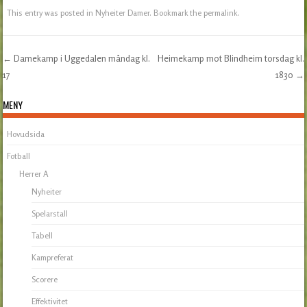
This entry was posted in
Nyheiter Damer
. Bookmark the
permalink
.
←
Damekamp i Uggedalen måndag kl.
Heimekamp mot Blindheim torsdag kl.
Post navigation
17
1830
→
MENY
Hovudsida
Fotball
Herrer A
Nyheiter
Spelarstall
Tabell
Kampreferat
Scorere
Effektivitet