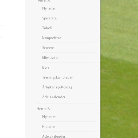
Herrer A
Nyheiter
Spelarstall
Tabell
→
Kampreferat
Scorere
Effektivitet
Børs
Treningskamptabell
Årbøker 1968-2024
Adelskalender
Herrer B
Nyheiter
Historie
Adelskalender