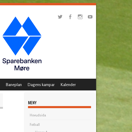
Baneplan
Dagens kampar
Kalender
MENY
Hovudsida
Fotball