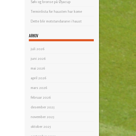
Sølv og bronse på Øyacup
Terminlista for hausten har kome
Dette blir motstandarane i haust
ARKIV
juli 2026
juni 2026
mai 2026
april 2026
mars 2026
februar 2026
desember 2025
november 2025
oktober 2025