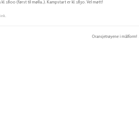
kl. 1800 (først til mølla..). Kampstart er kl. 1830. Vel møtt!
link
.
Oransjetrøyene i målform!