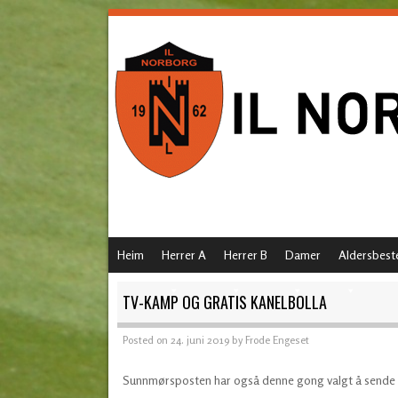
SKIP TO CONTENT
Heim
Herrer A
Herrer B
Damer
Aldersbest
MENU
TV-KAMP OG GRATIS KANELBOLLA
Posted on
24. juni 2019
by
Frode Engeset
Sunnmørsposten har også denne gong valgt å sende Nor