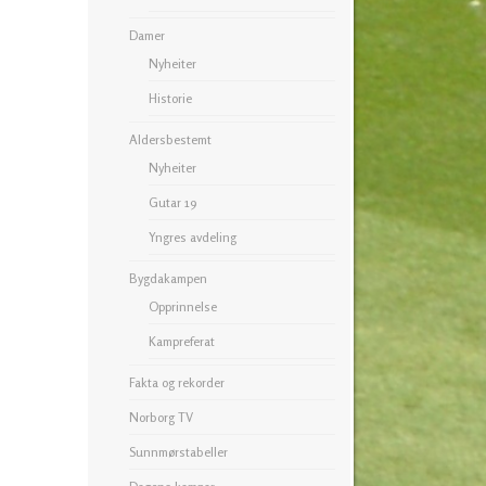
Damer
Nyheiter
Historie
Aldersbestemt
Nyheiter
Gutar 19
Yngres avdeling
Bygdakampen
Opprinnelse
Kampreferat
Fakta og rekorder
Norborg TV
Sunnmørstabeller