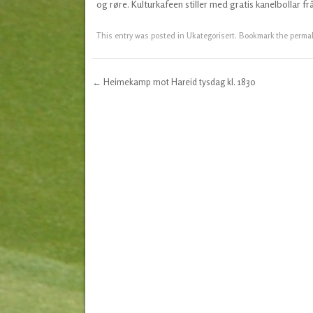
og røre. Kulturkafeen stiller med gratis kanelbollar frå 
This entry was posted in
Ukategorisert
. Bookmark the
perma
←
Heimekamp mot Hareid tysdag kl. 1830
Post navigation