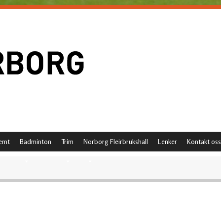
emt
Badminton
Trim
Norborg Fleirbrukshall
Lenker
Kontakt oss