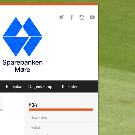
Baneplan
Dagens kampar
Kalender
MENY
Hovudsida
Fotball