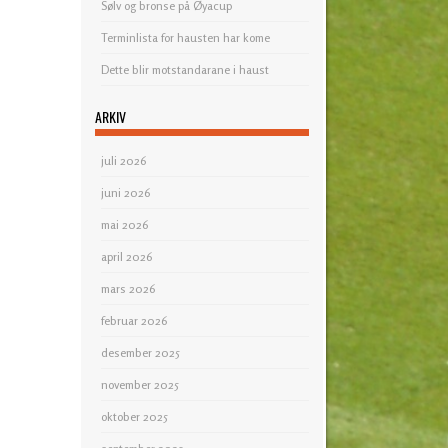
Sølv og bronse på Øyacup
Terminlista for hausten har kome
Dette blir motstandarane i haust
ARKIV
juli 2026
juni 2026
mai 2026
april 2026
mars 2026
februar 2026
desember 2025
november 2025
oktober 2025