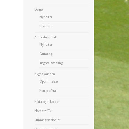
Damer
Nyheiter
Historie
Aldersbestemt
Nyheiter
Gutar 19
Yngres avdeling
Bygdakampen
Opprinnelse
Kampreferat
Fakta og rekorder
Norborg TV
Sunnmørstabeller