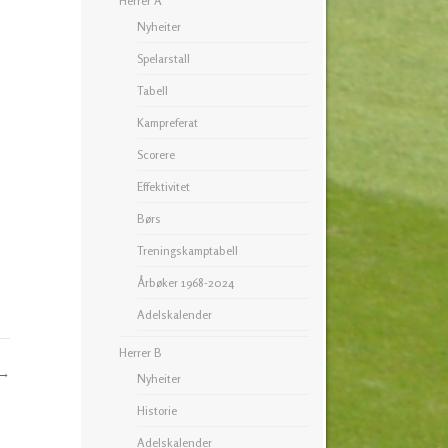
Herrer A
Nyheiter
Spelarstall
Tabell
Kampreferat
Scorere
Effektivitet
Børs
Treningskamptabell
Årbøker 1968-2024
Adelskalender
Herrer B
→
Nyheiter
Historie
Adelskalender