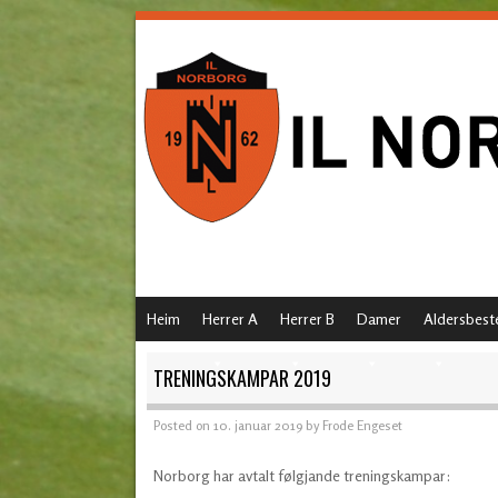
SKIP TO CONTENT
Heim
Herrer A
Herrer B
Damer
Aldersbest
MENU
TRENINGSKAMPAR 2019
Posted on
10. januar 2019
by
Frode Engeset
Norborg har avtalt følgjande treningskampar: