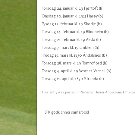
Torsdag 24. januar kl. 19 Fjørtoft (h)
Onsdag 30. januar kl. 1915 Harøy (b)
Tysdag 12. februar kl. 19 Skodje (b)
Torsdag 14. februar kl. 19 Blindheim (h)
Torsdag 21. februar kl. 19 Aksla (h)
Torsdag 7. mars kl. 19 Emblem (h)
Fredag 15. mars kl. 1830 Åndalsnes (b)
Torsdag 28. mars kl. 19 Tomrefjord (h)
Torsdag 4. april kl. 19 Vestnes Varfjell (b)
Torsdag 11. april kl. 1830 Stranda (h)
This entry was posted in
Nyheiter Herrer A
. Bookmark the
pe
←
SFK godkjenner samarbeid
Post navigation