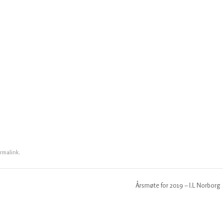
rmalink
.
Årsmøte for 2019 – I.L Norborg