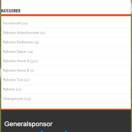
KATEGORIER
Forsidestoff
(20)
Nyheiter Aldersbestemt
(51)
Nyheiter Badminton
(4)
Nyheiter Damer
(14)
Nyheiter Herrer A
(350)
Nyheiter Herrer B
(1)
Nyheiter Trim
(15)
Nyheter
(12)
Ukategorisert
(113)