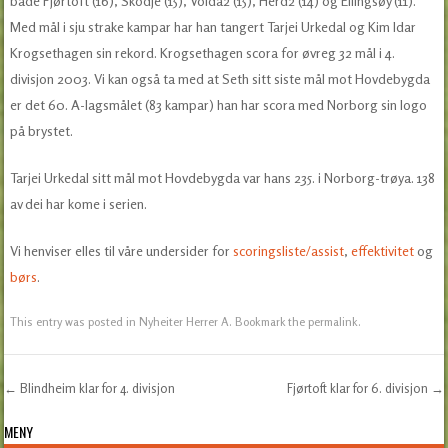
både Fjørtoft (16), Skodje (15), Volda2 (15), Herd2 (14) og Ellingsøy (11).
Med mål i sju strake kampar har han tangert Tarjei Urkedal og Kim Idar
Krogsethagen sin rekord. Krogsethagen scora for øvreg 32 mål i 4.
divisjon 2003. Vi kan også ta med at Seth sitt siste mål mot Hovdebygda
er det 60. A-lagsmålet (83 kampar) han har scora med Norborg sin logo
på brystet.
Tarjei Urkedal sitt mål mot Hovdebygda var hans 235. i Norborg-trøya. 138
av dei har kome i serien.
Vi henviser elles til våre undersider for
scoringsliste/assist
,
effektivitet
og
børs
.
This entry was posted in
Nyheiter Herrer A
. Bookmark the
permalink
.
←
Blindheim klar for 4. divisjon
Fjørtoft klar for 6. divisjon
→
Post navigation
MENY