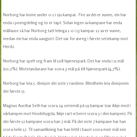
Norborg har kome under 0-1 i sju kampar. Fire av dei er vunne, ein har
enda i poengdeling og to er tapt. Sidan ingen av kampane har enda
mållause så har Norborg tatt leiinga 1-0 i 13 kampar. 12 av er vunne,
medan ein har enda uavgjort. Det var for øvreg i første seriekamp mot
Herd2.
Norborg har spelt seg fram til 108 hjørnespark. Det har enda i 11 mål
(10,2%). Motstandarane har scora 3 mål på 68 hjørnespark (4,7%).
Norborg har leia 5. divisjon dei siste 5 rundene. Blindheim leia divisjonen
dei første 15.
Magnus Austbø Seth har scora 24 seriemål på 19 kampar (var ikkje med i
vårkampen mot Hovdebygda. Ikkje rart vi berre scora 3 i den kampen). På
dei første 12 kampane scora han 7 mål. På dei siste 7 kampane har han
scora heile 17. Til samanlikning har han hittil i haust scora meir mål enn