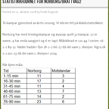
STATISTIKKHJØRNET FOR NORBORG/BRATTVÅG2
Posted on
12. oktober 2018
by
Frode Engeset
To kampar gjenstend av årets sesong. Vi tek ein titt på klubbstatistikken.
Norborg har med treningskampar og øyacup spelt 32 kampar. 22 er
vunne, 4 har enda uavgjort og 6 er tapt. Målskilnad er 121-44. I serien: 16-
2-2 89-25. Valder hadde i fjor 18-2-2 66-27 då dei vann 5. divisjon. Vigra 18-
2-2 110-23 då dei vann 5. divisjon i 2014.
Når kjem måla: