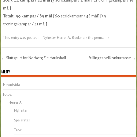
mål]
Totalt:
99 kampar / 89 mål
[60 seriekampar / 48 mål] [39
treningskampar / 41 mål]
This entry was posted in
Nyheiter Herrer A
. Bookmark the
permalink
.
←
Sluttspurt for Norborg Fleirbrukshall
Stilling tabellkonkurranse
→
Post navigation
MENY
Hovudsida
Fotball
Herrer A
Nyheiter
Spelarstall
Tabell