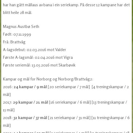
har han gått mållaus av bana i ein seriekamp. På desse 12 kampane har det
blitt heile 28 mål.
Magnus Austbø Seth
Født: 07.11.1999
Frå: Brattvåg
A-lagsdebut: 02.03.2016 mot Valder
Første A-lagsmål: 02.04.2016 mot Vigra
Første seriemål: 13.05.2016 mot Skarbøvik
Kampar og mål for Norborg og Norborg/Brattvåg2:
2016:
24 kampar / 9 mål
[20 seriekampar / 7 mål] [4 treningskampar / 2
mål]
2017:
29 kampar / 21 mål
[16 seriekampar / 6 mål] [13 treningskampar /
15 mål]
2018:
32 kampar / 37 mål
[21 seriekampar / 31 mål] [11 treningskampar / 6
mål]
2019:
14 kampar / 22 mål
[3 seriekampar / 4 mål] [11 treningskampar / 18