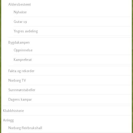
Aldersbestemt
Nyheiter
Gutar 19
Yngres avdeling
Bygdakampen
Opprinnelse
Kampreferat
Fakta og rekorder
Norborg TV
Sunnmørstabeller
Dagens kampar
Klubbhistorie
Anlegg
Norborg fleirbrukshall