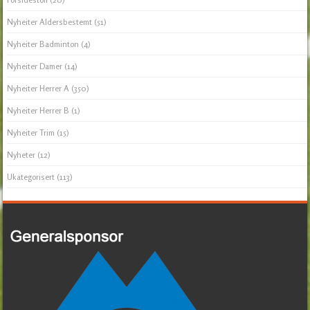
Nyheiter Aldersbestemt
(51)
Nyheiter Badminton
(4)
Nyheiter Damer
(14)
Nyheiter Herrer A
(350)
Nyheiter Herrer B
(1)
Nyheiter Trim
(15)
Nyheter
(12)
Ukategorisert
(113)