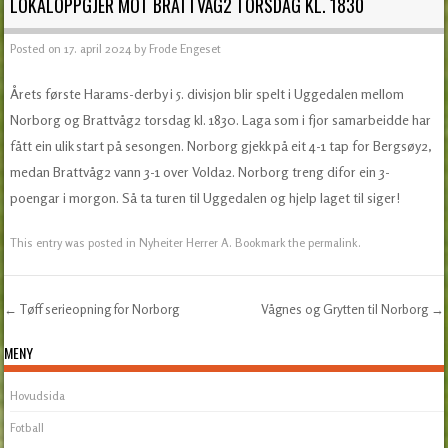
LOKALOPPGJER MOT BRATTVÅG2 TORSDAG KL. 1830
Posted on
17. april 2024
by
Frode Engeset
Årets første Harams-derby i 5. divisjon blir spelt i Uggedalen mellom
Norborg og Brattvåg2 torsdag kl. 1830. Laga som i fjor samarbeidde har
fått ein ulik start på sesongen. Norborg gjekk på eit 4-1 tap for Bergsøy2,
medan Brattvåg2 vann 3-1 over Volda2. Norborg treng difor ein 3-
poengar i morgon. Så ta turen til Uggedalen og hjelp laget til siger!
This entry was posted in
Nyheiter Herrer A
. Bookmark the
permalink
.
←
Tøff serieopning for Norborg
Vågnes og Grytten til Norborg
→
Post navigation
MENY
Hovudsida
Fotball