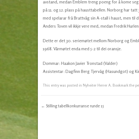
avstand, medan Emblem treng poeng for å kome seg bo
på 11. og 12. plass på hausttabellen. Norborg har tat
med spelarar frå Brattvåg sin A-stall i haust, men til
Anders Toven vil ikkje vere med, medan Fredrik Hurlen o
Dette er det 30. seriemøtet mellom Norborg og Emble
1968. Vårmøtet enda med 5-2 til dei oransje.
Dommar: Haakon Javier Tronstad (Valder)
Assistentar: Dagfinn Berg Tjervåg (Hasundgot) og K
This entry was posted in
Nyheiter Herrer A
. Bookmark the
pe
←
Stilling tabellkonkurranse runde 15
Post navigation