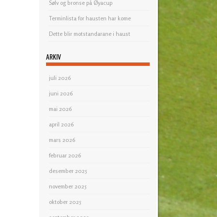
Sølv og bronse på Øyacup
Terminlista for hausten har kome
Dette blir motstandarane i haust
ARKIV
juli 2026
juni 2026
mai 2026
april 2026
mars 2026
februar 2026
desember 2025
november 2025
oktober 2025