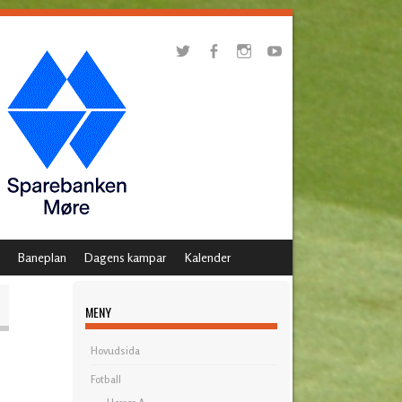
Baneplan
Dagens kampar
Kalender
MENY
Hovudsida
Fotball