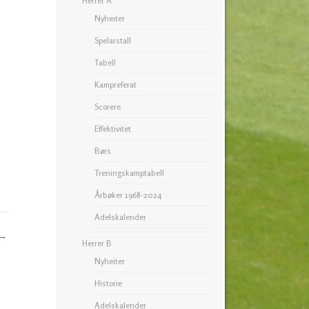
Herrer A
Nyheiter
Spelarstall
Tabell
Kampreferat
Scorere
Effektivitet
Børs
Treningskamptabell
Årbøker 1968-2024
Adelskalender
→
Herrer B
Nyheiter
Historie
Adelskalender