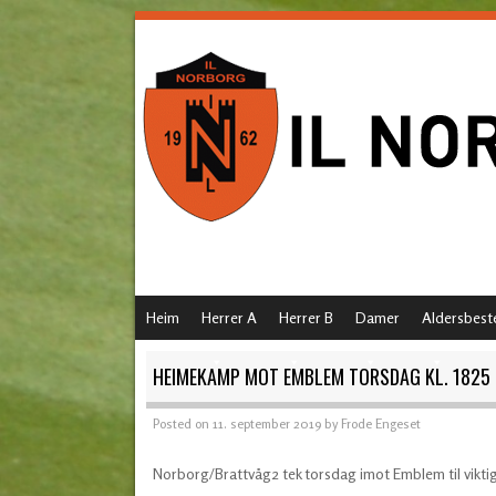
SKIP TO CONTENT
Heim
Herrer A
Herrer B
Damer
Aldersbest
MENU
HEIMEKAMP MOT EMBLEM TORSDAG KL. 1825
Posted on
11. september 2019
by
Frode Engeset
Norborg/Brattvåg2 tek torsdag imot Emblem til viktig