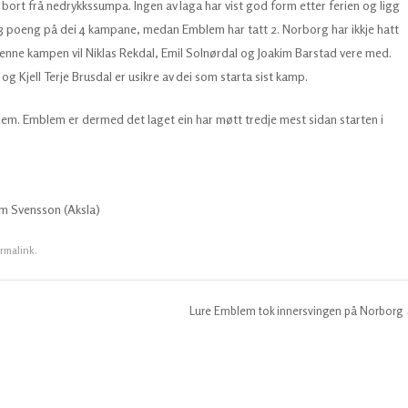
rt frå nedrykkssumpa. Ingen av laga har vist god form etter ferien og ligg
t 3 poeng på dei 4 kampane, medan Emblem har tatt 2. Norborg har ikkje hatt
 denne kampen vil Niklas Rekdal, Emil Solnørdal og Joakim Barstad vere med.
g Kjell Terje Brusdal er usikre av dei som starta sist kamp.
m. Emblem er dermed det laget ein har møtt tredje mest sidan starten i
im Svensson (Aksla)
rmalink
.
Lure Emblem tok innersvingen på Norborg