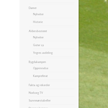
Damer
Nyheiter
Historie
Aldersbestemt
Nyheiter
Gutar 19
Yngres avdeling
Bygdakampen
Opprinnelse
Kampreferat
Fakta og rekorder
Norborg TV
Sunnmørstabeller