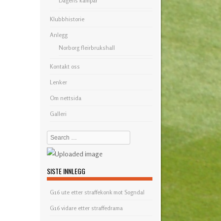
Dagens kampar
Klubbhistorie
Anlegg
Norborg fleirbrukshall
Kontakt oss
Lenker
Om nettsida
Galleri
Search
SISTE INNLEGG
G16 ute etter straffekonk mot Sogndal
G16 vidare etter straffedrama