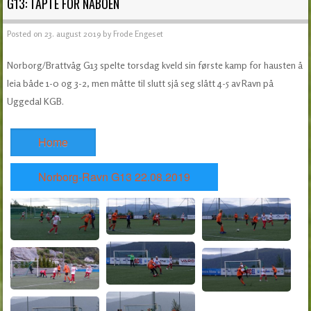
G13: TAPTE FOR NABOEN
Posted on
23. august 2019
by
Frode Engeset
Norborg/Brattvåg G13 spelte torsdag kveld sin første kamp for hausten å
leia både 1-0 og 3-2, men måtte til slutt sjå seg slått 4-5 av Ravn på
Uggedal KGB.
Home
Norborg-Ravn G13 22.08.2019