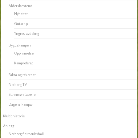
Aldersbestemt
Nyheiter
Gutar 19
Yngres avdeling
Bygdakampen
Opprinnelse
Kampreferat
Fakta og rekorder
Norborg TV
Sunnmørstabeller
Dagens kampar
Klubbhistorie
Anlegg
Norborg fleirbrukshall