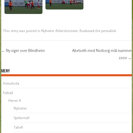
This entry was posted in
Nyheiter Aldersbestemt
. Bookmark the
permalink
.
←
Ny siger over Blindheim
Abelseth med Norborg mål nummer
Post navigation
2200
→
MENY
Hovudsida
Fotball
Herrer A
Nyheiter
Spelarstall
Tabell