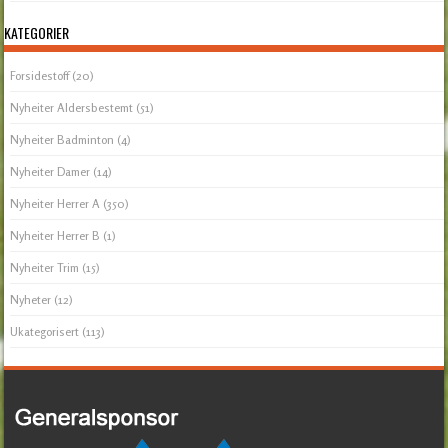
KATEGORIER
Forsidestoff
(20)
Nyheiter Aldersbestemt
(51)
Nyheiter Badminton
(4)
Nyheiter Damer
(14)
Nyheiter Herrer A
(350)
Nyheiter Herrer B
(1)
Nyheiter Trim
(15)
Nyheter
(12)
Ukategorisert
(113)