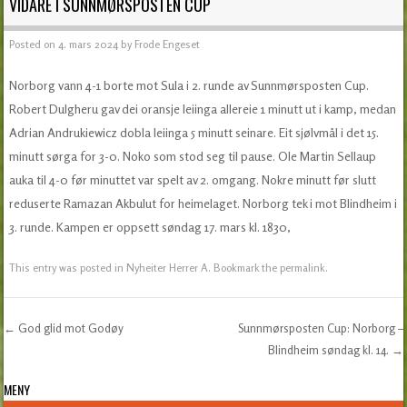
VIDARE I SUNNMØRSPOSTEN CUP
Posted on
4. mars 2024
by
Frode Engeset
Norborg vann 4-1 borte mot Sula i 2. runde av Sunnmørsposten Cup.
Robert Dulgheru gav dei oransje leiinga allereie 1 minutt ut i kamp, medan
Adrian Andrukiewicz dobla leiinga 5 minutt seinare. Eit sjølvmål i det 15.
minutt sørga for 3-0. Noko som stod seg til pause. Ole Martin Sellaup
auka til 4-0 før minuttet var spelt av 2. omgang. Nokre minutt før slutt
reduserte Ramazan Akbulut for heimelaget. Norborg tek i mot Blindheim i
3. runde. Kampen er oppsett søndag 17. mars kl. 1830,
This entry was posted in
Nyheiter Herrer A
. Bookmark the
permalink
.
←
God glid mot Godøy
Sunnmørsposten Cup: Norborg –
Post navigation
Blindheim søndag kl. 14.
→
MENY