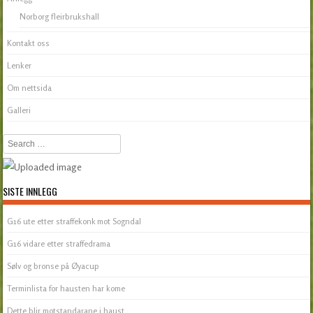
Norborg fleirbrukshall
Kontakt oss
Lenker
Om nettsida
Galleri
Search
SISTE INNLEGG
G16 ute etter straffekonk mot Sogndal
G16 vidare etter straffedrama
Sølv og bronse på Øyacup
Terminlista for hausten har kome
Dette blir motstandarane i haust