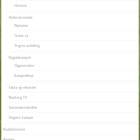
Historie
Aldersbestemt
Nyheiter
Gutar 19
Yngres avdeling
Bygdakampen
Opprinnelse
Kampreferat
Fakta og rekorder
Norborg TV
Sunnmørstabeller
Dagens kampar
Klubbhistorie
Anlegg