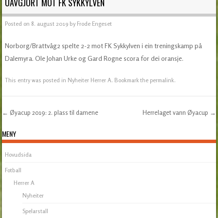
UAVGJORT MOT FK SYKKYLVEN
Posted on
8. august 2019
by
Frode Engeset
Norborg/Brattvåg2 spelte 2-2 mot FK Sykkylven i ein treningskamp på
Dalemyra. Ole Johan Urke og Gard Rogne scora for dei oransje.
This entry was posted in
Nyheiter Herrer A
. Bookmark the
permalink
.
←
Øyacup 2019: 2. plass til damene
Herrelaget vann Øyacup
→
Post navigation
MENY
Hovudsida
Fotball
Herrer A
Nyheiter
Spelarstall