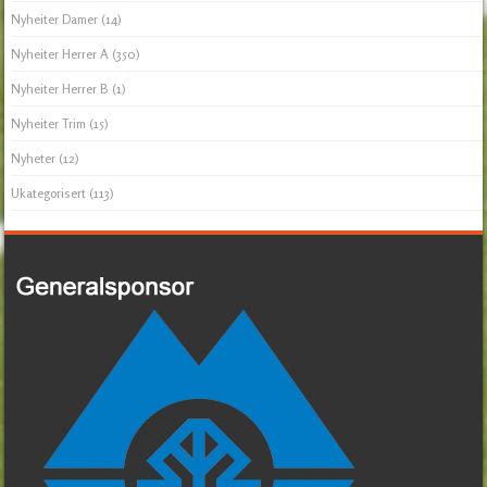
Nyheiter Damer
(14)
Nyheiter Herrer A
(350)
Nyheiter Herrer B
(1)
Nyheiter Trim
(15)
Nyheter
(12)
Ukategorisert
(113)