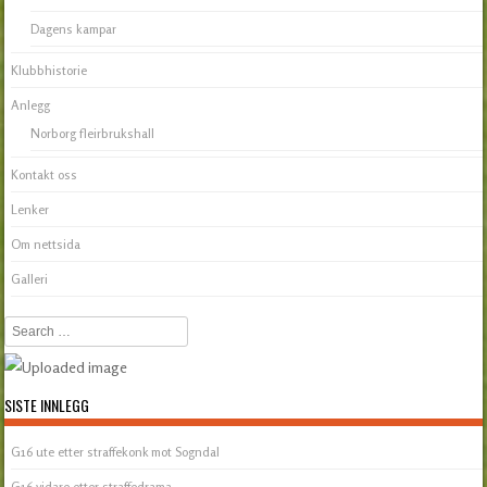
Dagens kampar
Klubbhistorie
Anlegg
Norborg fleirbrukshall
Kontakt oss
Lenker
Om nettsida
Galleri
Search
SISTE INNLEGG
G16 ute etter straffekonk mot Sogndal
G16 vidare etter straffedrama