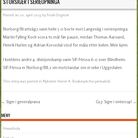
STORSIGER I SERIEOPNINGA
Posted on
20. april 2023
by
Frode Engeset
Norborg/Brattvåg2 vann heile 5-0 borte mot Langevåg i serieopninga.
Martin Fylling Koch scora to mål før pause, medan Thomas Aarsund,
Henrik Hurlen og Adrian Korsedal stod for måla etter kvilen. Meir kjem.
I kveldens andre 4. divisjonskamp vann SIF/Hessa 6-0 over Blindheim.
SIF/Hessa er Norborg/BIL2 sin motstandar om ei veke i Uggedalen.
This entry was posted in
Nyheiter Herrer A
. Bookmark the
permalink
.
←
Siger i generalprøva
G13: Siger i vintercup!
→
Post navigation
MENY
Hovudsida