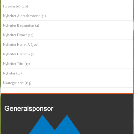
Forsidestoff
(20)
Nyheiter Aldersbestemt
(51)
Nyheiter Badminton
(4)
Nyheiter Damer
(14)
Nyheiter Herrer A
(350)
Nyheiter Herrer B
(1)
Nyheiter Trim
(15)
Nyheter
(12)
Ukategorisert
(113)