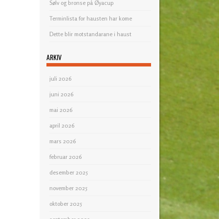
Sølv og bronse på Øyacup
Terminlista for hausten har kome
Dette blir motstandarane i haust
ARKIV
juli 2026
juni 2026
mai 2026
april 2026
mars 2026
februar 2026
desember 2025
november 2025
oktober 2025