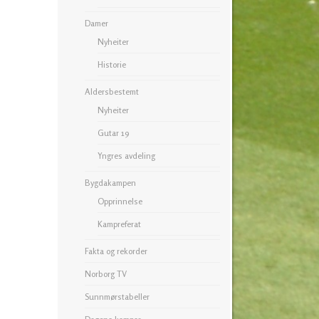
Damer
Nyheiter
Historie
Aldersbestemt
Nyheiter
Gutar 19
Yngres avdeling
Bygdakampen
Opprinnelse
Kampreferat
Fakta og rekorder
Norborg TV
Sunnmørstabeller