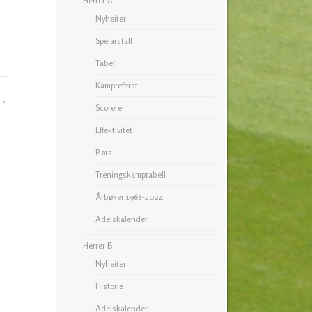
Herrer A
Nyheiter
Spelarstall
Tabell
Kampreferat
→
Scorere
Effektivitet
Børs
Treningskamptabell
Årbøker 1968-2024
Adelskalender
Herrer B
Nyheiter
Historie
Adelskalender