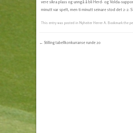
vere sikra plass og unngå å bli Herd- og Volda-suppor
minutt var spelt, men ti minutt seinare stod det 2-2.
This entry was posted in
Nyheiter Herrer A
. Bookmark the
pe
←
Stilling tabellkonkurranse runde 20
Post navigation