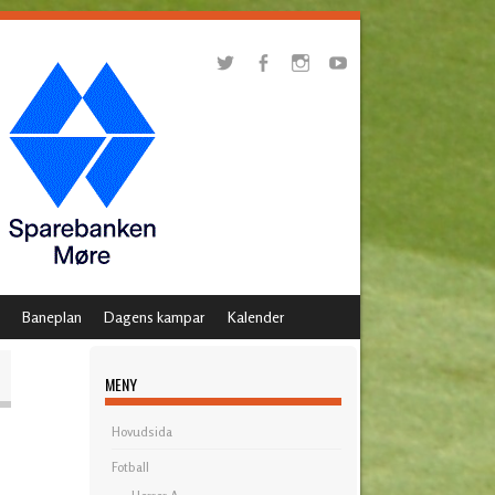
Baneplan
Dagens kampar
Kalender
MENY
Hovudsida
Fotball