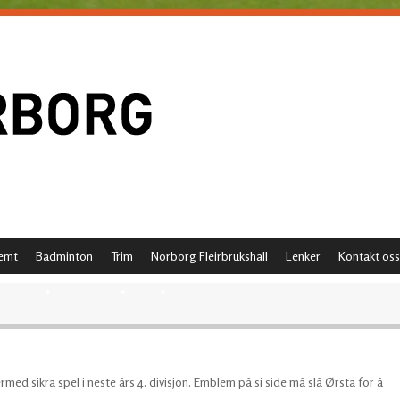
emt
Badminton
Trim
Norborg Fleirbrukshall
Lenker
Kontakt oss
ed sikra spel i neste års 4. divisjon. Emblem på si side må slå Ørsta for å