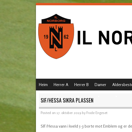
SKIP TO CONTENT
Heim
Herrer A
Herrer B
Damer
Aldersbest
MENU
SIF/HESSA SIKRA PLASSEN
Posted on
17. oktober 2019
by
Frode Engeset
SIF/Hessa vann i kveld 5-3 borte mot Emblem og er derm