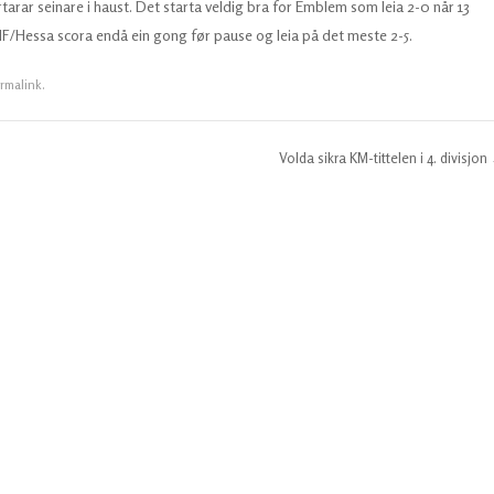
tarar seinare i haust. Det starta veldig bra for Emblem som leia 2-0 når 13
 SIF/Hessa scora endå ein gong før pause og leia på det meste 2-5.
rmalink
.
Volda sikra KM-tittelen i 4. divisjon