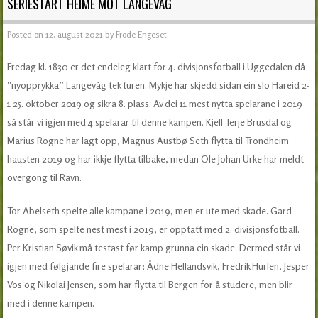
SERIESTART HEIME MOT LANGEVÅG
Posted on
12. august 2021
by
Frode Engeset
Fredag kl. 1830 er det endeleg klart for 4. divisjonsfotball i Uggedalen då
“nyopprykka” Langevåg tek turen. Mykje har skjedd sidan ein slo Hareid 2-
1 25. oktober 2019 og sikra 8. plass. Av dei 11 mest nytta spelarane i 2019
så står vi igjen med 4 spelarar til denne kampen. Kjell Terje Brusdal og
Marius Rogne har lagt opp, Magnus Austbø Seth flytta til Trondheim
hausten 2019 og har ikkje flytta tilbake, medan Ole Johan Urke har meldt
overgong til Ravn.
Tor Abelseth spelte alle kampane i 2019, men er ute med skade. Gard
Rogne, som spelte nest mest i 2019, er opptatt med 2. divisjonsfotball.
Per Kristian Søvik må testast før kamp grunna ein skade. Dermed står vi
igjen med følgjande fire spelarar: Ådne Hellandsvik, Fredrik Hurlen, Jesper
Vos og Nikolai Jensen, som har flytta til Bergen for å studere, men blir
med i denne kampen.