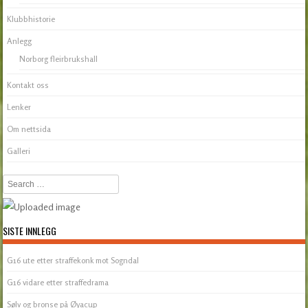
Klubbhistorie
Anlegg
Norborg fleirbrukshall
Kontakt oss
Lenker
Om nettsida
Galleri
Search
SISTE INNLEGG
G16 ute etter straffekonk mot Sogndal
G16 vidare etter straffedrama
Sølv og bronse på Øyacup