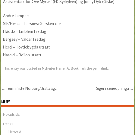
Assistentar: Tor Ove Myrset (FK Sykkylven) og Jonny Dyb (Giske)
Andre kampar:
SIF/Hessa – Larsnes/Gursken 0-2
Hødd2 – Emblem Fredag
Bergsøy – Valder Fredag
Herd – Hovdebygda utsatt
Hareid – Rollon utsatt
This entry was posted in
Nyheiter Herrer A
. Bookmark the
permalink
.
←
Terminliste Norborg/Brattvåg2
Siger i serieopninga
→
Post navigation
MENY
Hovudsida
Fotball
Herrer A