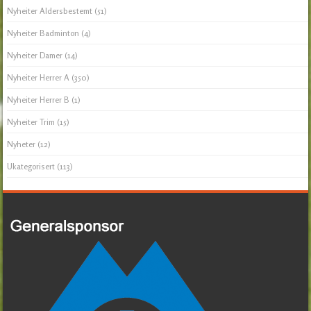
Nyheiter Aldersbestemt
(51)
Nyheiter Badminton
(4)
Nyheiter Damer
(14)
Nyheiter Herrer A
(350)
Nyheiter Herrer B
(1)
Nyheiter Trim
(15)
Nyheter
(12)
Ukategorisert
(113)