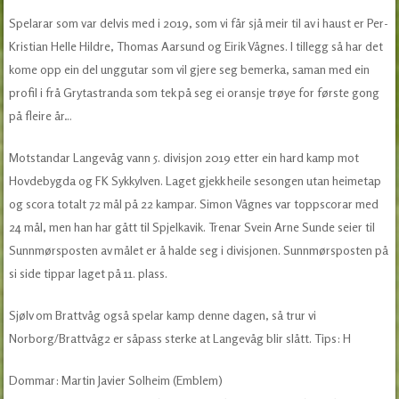
Spelarar som var delvis med i 2019, som vi får sjå meir til av i haust er Per-
Kristian Helle Hildre, Thomas Aarsund og Eirik Vågnes. I tillegg så har det
kome opp ein del unggutar som vil gjere seg bemerka, saman med ein
profil i frå Grytastranda som tek på seg ei oransje trøye for første gong
på fleire år…
Motstandar Langevåg vann 5. divisjon 2019 etter ein hard kamp mot
Hovdebygda og FK Sykkylven. Laget gjekk heile sesongen utan heimetap
og scora totalt 72 mål på 22 kampar. Simon Vågnes var toppscorar med
24 mål, men han har gått til Spjelkavik. Trenar Svein Arne Sunde seier til
Sunnmørsposten av målet er å halde seg i divisjonen. Sunnmørsposten på
si side tippar laget på 11. plass.
Sjølv om Brattvåg også spelar kamp denne dagen, så trur vi
Norborg/Brattvåg2 er såpass sterke at Langevåg blir slått. Tips: H
Dommar: Martin Javier Solheim (Emblem)