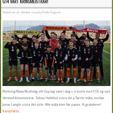
G14 VART KRINSMEISTRAR!
Posted on
26. oktober 2024
by
Frode Engeset
Norborg/Ravn/Brattvåg sitt G14 lag vann i dag 5-0 borte mot FCK og vart
dermed krinsmeistrar. Tobias Hatlehol scora dei 4 første måla, medan
Jonas Langlo scora det siste. Alle måla kom før pause. Vi gratulerer!
Kampfakta
.