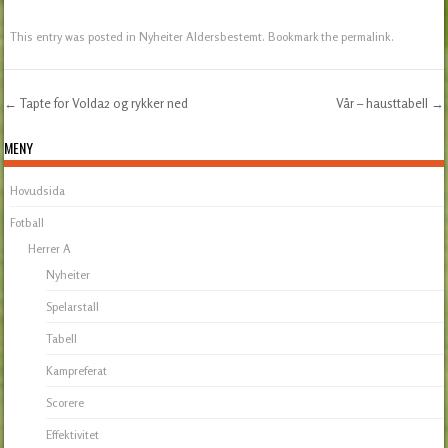
This entry was posted in
Nyheiter Aldersbestemt
. Bookmark the
permalink
.
←
Tapte for Volda2 og rykker ned
Vår – hausttabell
→
Post navigation
MENY
Hovudsida
Fotball
Herrer A
Nyheiter
Spelarstall
Tabell
Kampreferat
Scorere
Effektivitet