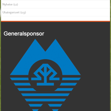
Nyheter
(12)
Ukategorisert
(113)