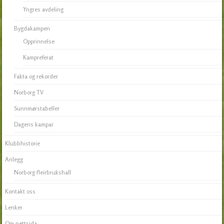
Yngres avdeling
Bygdakampen
Opprinnelse
Kampreferat
Fakta og rekorder
Norborg TV
Sunnmørstabeller
Dagens kampar
Klubbhistorie
Anlegg
Norborg fleirbrukshall
Kontakt oss
Lenker
Om nettsida