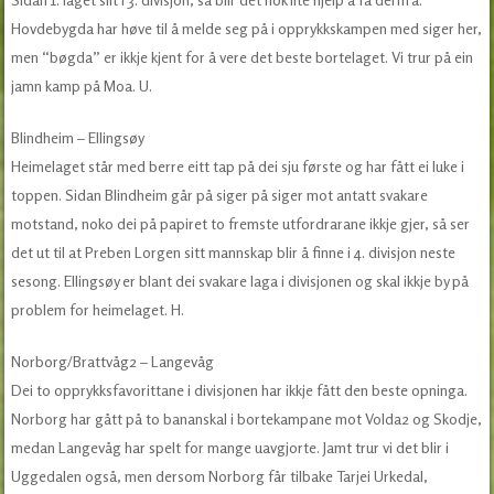
Hovdebygda har høve til å melde seg på i opprykkskampen med siger her,
men “bøgda” er ikkje kjent for å vere det beste bortelaget. Vi trur på ein
jamn kamp på Moa. U.
Blindheim – Ellingsøy
Heimelaget står med berre eitt tap på dei sju første og har fått ei luke i
toppen. Sidan Blindheim går på siger på siger mot antatt svakare
motstand, noko dei på papiret to fremste utfordrarane ikkje gjer, så ser
det ut til at Preben Lorgen sitt mannskap blir å finne i 4. divisjon neste
sesong. Ellingsøy er blant dei svakare laga i divisjonen og skal ikkje by på
problem for heimelaget. H.
Norborg/Brattvåg2 – Langevåg
Dei to opprykksfavorittane i divisjonen har ikkje fått den beste opninga.
Norborg har gått på to bananskal i bortekampane mot Volda2 og Skodje,
medan Langevåg har spelt for mange uavgjorte. Jamt trur vi det blir i
Uggedalen også, men dersom Norborg får tilbake Tarjei Urkedal,