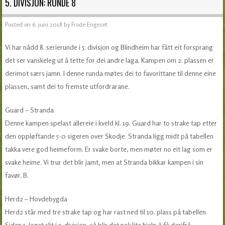
5. DIVISJON: RUNDE 8
Posted on
6. juni 2018
by
Frode Engeset
Vi har nådd 8. serierunde i 5. divisjon og Blindheim har fått eit forsprang
det ser vanskeleg ut å tette for dei andre laga. Kampen om 2. plassen er
derimot særs jamn. I denne runda møtes dei to favorittane til denne eine
plassen, samt dei to fremste utfordrarane.
Guard – Stranda
Denne kampen spelast allereie i kveld kl. 19. Guard har to strake tap etter
den oppløftande 5-0 sigeren over Skodje. Stranda ligg midt på tabellen
takka vere god heimeform. Er svake borte, men møter no eit lag som er
svake heime. Vi trur det blir jamt, men at Stranda bikkar kampen i sin
favør. B.
Herd2 – Hovdebygda
Herd2 står med tre strake tap og har rast ned til 10. plass på tabellen.
Sidan 1. laget slit i 3. divisjon, så blir det nok lite hjelp å få derifrå.