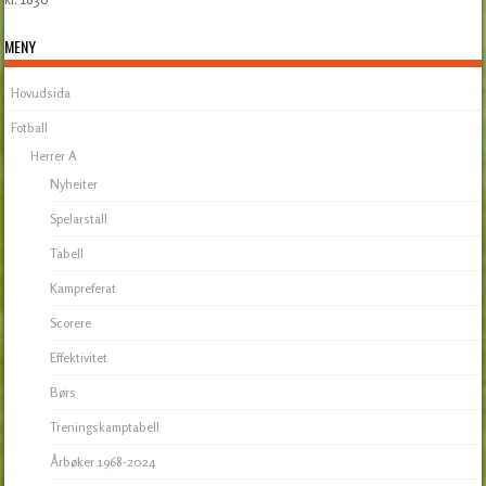
Post navigation
MENY
Hovudsida
Fotball
Herrer A
Nyheiter
Spelarstall
Tabell
Kampreferat
Scorere
Effektivitet
Børs
Treningskamptabell
Årbøker 1968-2024