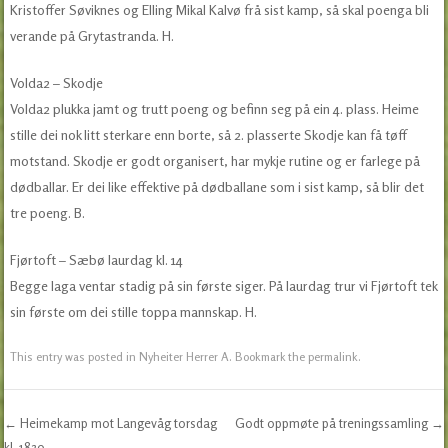
Kristoffer Søviknes og Elling Mikal Kalvø frå sist kamp, så skal poenga bli
verande på Grytastranda. H.
Volda2 – Skodje
Volda2 plukka jamt og trutt poeng og befinn seg på ein 4. plass. Heime
stille dei nok litt sterkare enn borte, så 2. plasserte Skodje kan få tøff
motstand. Skodje er godt organisert, har mykje rutine og er farlege på
dødballar. Er dei like effektive på dødballane som i sist kamp, så blir det
tre poeng. B.
Fjørtoft – Sæbø laurdag kl. 14
Begge laga ventar stadig på sin første siger. På laurdag trur vi Fjørtoft tek
sin første om dei stille toppa mannskap. H.
This entry was posted in
Nyheiter Herrer A
. Bookmark the
permalink
.
←
Heimekamp mot Langevåg torsdag
Godt oppmøte på treningssamling
→
kl. 1830