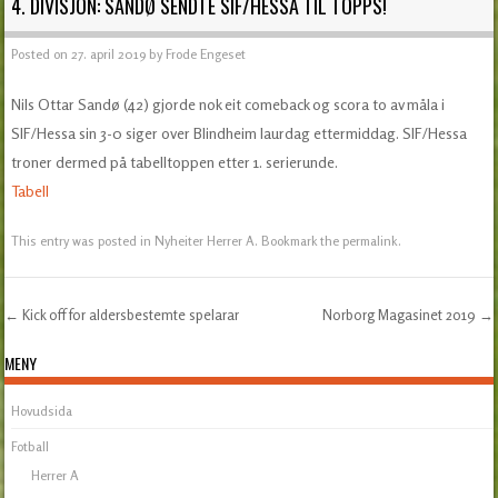
4. DIVISJON: SANDØ SENDTE SIF/HESSA TIL TOPPS!
Posted on
27. april 2019
by
Frode Engeset
Nils Ottar Sandø (42) gjorde nok eit comeback og scora to av måla i
SIF/Hessa sin 3-0 siger over Blindheim laurdag ettermiddag. SIF/Hessa
troner dermed på tabelltoppen etter 1. serierunde.
Tabell
This entry was posted in
Nyheiter Herrer A
. Bookmark the
permalink
.
←
Kick off for aldersbestemte spelarar
Norborg Magasinet 2019
→
Post navigation
MENY
Hovudsida
Fotball
Herrer A