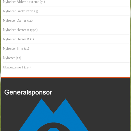
Nyheiter Aldersbestemt
(51)
Nyheiter Badminton
(4)
Nyheiter Damer
(14)
Nyheiter Herrer A
(350)
Nyheiter Herrer B
(1)
Nyheiter Trim
(15)
Nyheter
(12)
Ukategorisert
(113)