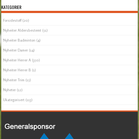
KATEGORIER
Forsidestoff
(20)
Nyheiter Aldersbestemt
(51)
Nyheiter Badminton
(4)
Nyheiter Damer
(14)
Nyheiter Herrer A
(350)
Nyheiter Herrer B
(1)
Nyheiter Trim
(15)
Nyheter
(12)
Ukategorisert
(113)