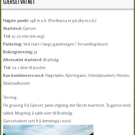
GJERSETVATNET
Høgste punkt:
148 m.o.h. (Postkassa er på 189 m.o.h.)
Startsted:
Gjerset
Tid:
15-20 min (ein veg)
Parkering:
Ved start / langs gamlevegen / forsamlingshuset
Bokregistrering:
Ja
Alternativt startsted:
Brattvåg
Tid:
ca. 1 time til posten
Kan kombineres med:
Høgstølen, Kjerringane, Urkedalsvatnet, Hesten,
Skulstadhornet
Terreng:
Fin grusveg frå Gjerset. Jamn stigning det første kvarteret. Ta gjerne med
sykkel. Mogeleg å sykle over til Brattvåg.
Gjersetvatnet sett frå demninga i nord.