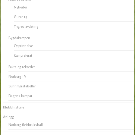
Nyheiter
Gutar 19
Yngres avdeling
Bygdakampen
Opprinnelse
Kampreferat
Fakta og rekorder
Norborg TV
Sunnmørstabeller
Dagens kampar
Klubbhistorie
Anlegg
Norborg fleirbrukshall