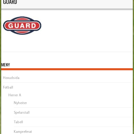
GUARD
MENY
Hovudsida
Fotball
Herrer A
Nyheiter
Spelarstall
Tabell
Kampreferat