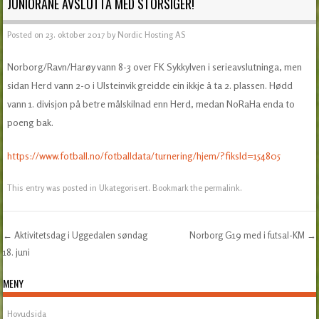
JUNIORANE AVSLUTTA MED STORSIGER!
Posted on
23. oktober 2017
by
Nordic Hosting AS
Norborg/Ravn/Harøy vann 8-3 over FK Sykkylven i serieavslutninga, men
sidan Herd vann 2-0 i Ulsteinvik greidde ein ikkje å ta 2. plassen. Hødd
vann 1. divisjon på betre målskilnad enn Herd, medan NoRaHa enda to
poeng bak.
https://www.fotball.no/fotballdata/turnering/hjem/?fiksId=154805
This entry was posted in
Ukategorisert
. Bookmark the
permalink
.
←
Aktivitetsdag i Uggedalen søndag
Norborg G19 med i futsal-KM
→
Post navigation
18. juni
MENY
Hovudsida