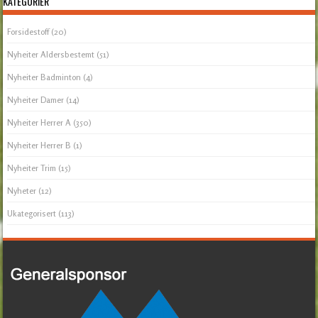
KATEGORIER
Forsidestoff
(20)
Nyheiter Aldersbestemt
(51)
Nyheiter Badminton
(4)
Nyheiter Damer
(14)
Nyheiter Herrer A
(350)
Nyheiter Herrer B
(1)
Nyheiter Trim
(15)
Nyheter
(12)
Ukategorisert
(113)