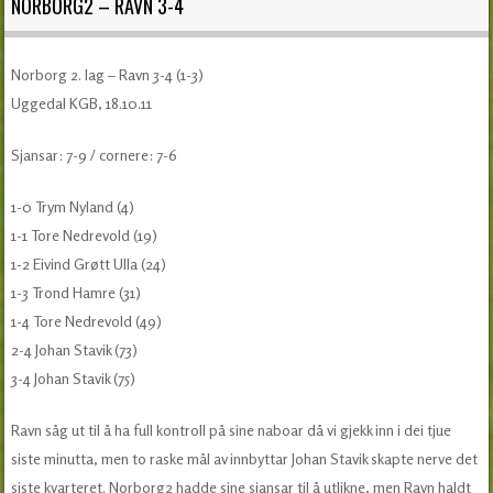
NORBORG2 – RAVN 3-4
Norborg 2. lag – Ravn 3-4 (1-3)
Uggedal KGB, 18.10.11
Sjansar: 7-9 / cornere: 7-6
1-0 Trym Nyland (4)
1-1 Tore Nedrevold (19)
1-2 Eivind Grøtt Ulla (24)
1-3 Trond Hamre (31)
1-4 Tore Nedrevold (49)
2-4 Johan Stavik (73)
3-4 Johan Stavik (75)
Ravn såg ut til å ha full kontroll på sine naboar då vi gjekk inn i dei tjue
siste minutta, men to raske mål av innbyttar Johan Stavik skapte nerve det
siste kvarteret. Norborg2 hadde sine sjansar til å utlikne, men Ravn haldt