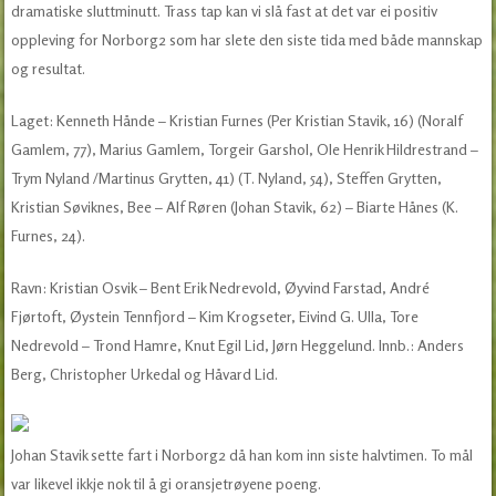
dramatiske sluttminutt. Trass tap kan vi slå fast at det var ei positiv
oppleving for Norborg2 som har slete den siste tida med både mannskap
og resultat.
Laget: Kenneth Hånde – Kristian Furnes (Per Kristian Stavik, 16) (Noralf
Gamlem, 77), Marius Gamlem, Torgeir Garshol, Ole Henrik Hildrestrand –
Trym Nyland /Martinus Grytten, 41) (T. Nyland, 54), Steffen Grytten,
Kristian Søviknes, Bee – Alf Røren (Johan Stavik, 62) – Biarte Hånes (K.
Furnes, 24).
Ravn: Kristian Osvik – Bent Erik Nedrevold, Øyvind Farstad, André
Fjørtoft, Øystein Tennfjord – Kim Krogseter, Eivind G. Ulla, Tore
Nedrevold – Trond Hamre, Knut Egil Lid, Jørn Heggelund. Innb.: Anders
Berg, Christopher Urkedal og Håvard Lid.
Johan Stavik sette fart i Norborg2 då han kom inn siste halvtimen. To mål
var likevel ikkje nok til å gi oransjetrøyene poeng.