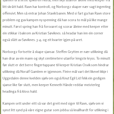
litt skrått hald. Ravn har kontroll, og Norborg2 skaper nær sagt ingenting
offensivt. Men så entrar Johan Stavik banen. Med si fart ga han Ravn store
problem og gav kampen ny spenning då han scora to mål på like mange
minutt. Først spring han frå forsvaret og scorar åleine med keeper etter
ein stikkar i bakrom av Kristian Søviknes. så headar han inn ein corner
også slått av Søviknes. 3-4, og eit kvarter igjen på uret.
Norborg2 fortsette å skape sjansar. Steffen Grytten er nær utlikning då
han drar av ein mann og skyt centimetere utanfor lengste kryss. To minutt
før slutt er det berre fingertuppane til keeper Kristian Osvik som hindrar
utlikning då Noralf Gamlem er igjennom. Fleire mål vart det likevel ikkje i
Uggedalen denne kvelden sjølv om også Knut Egil Lid fekk ein gedigen
sjanse like før slutt, men keeper Kenneth Hånde reddar meisterleg
headinga frå kloss hald.
Kampen sett under eitt så var det greit med siger til Ravn, sjølv om vi
synst litt synd på våre eigne gutar som jobba så knallhardt for utlikning i