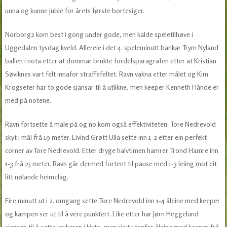
unna og kunne juble for årets første bortesiger.
Norborg2 kom best i gong under gode, men kalde speletilhøve i
Uggedalen tysdag kveld. Allereie i det 4. speleminutt bankar Trym Nyland
ballen i nota etter at dommar brukte fordelsparagrafen etter at Kristian
Søviknes vart felt innafor straffefeltet. Ravn vakna etter målet og Kim
Krogseter har to gode sjansar til å utlikne, men keeper Kenneth Hånde er
med på notene.
Ravn fortsette å male på og no kom også effektiviteten. Tore Nedrevold
skyt i mål frå 19 meter. Eivind Grøtt Ulla sette inn 1-2 etter ein perfekt
corner av Tore Nedrevold. Etter dryge halvtimen hamrer Trond Hamre inn
1-3 frå 25 meter. Ravn går dermed fortent til pause med 1-3 leiing mot eit
litt nølande heimelag.
Fire minutt ut i 2. omgang sette Tore Nedrevold inn 1-4 åleine med keeper
og kampen ser ut til å vere punktert. Like etter har Jørn Heggelund
sjansen til å sette spikeren i kista, men skyt utanfor åleine med keeper frå