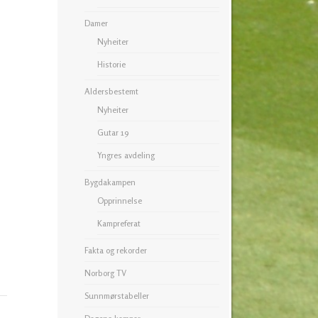
Damer
Nyheiter
Historie
Aldersbestemt
Nyheiter
Gutar 19
Yngres avdeling
Bygdakampen
Opprinnelse
Kampreferat
Fakta og rekorder
Norborg TV
Sunnmørstabeller