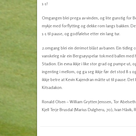
1-1!
Omgangen blei prega av vinden, og lite gunstig for B
mykje med forflytting og dekke rom langs bakken. Det
1-1 til pause, og godfølelse etter ein lang tur.
2.omgang blei ein derimot blåst av banen. Ein tidleg co
vanskeleg når ein Bergsøyspelar tok med ballen med h
Stadion. Ein evna ikkje i like stor grad og pumpe ut, 
ingenting i mellom, og ga seg ikkje før det stod 8-1 o
ikkje betre at Kevin Kajendran måtte ut til pause. De
Kitsadakon.
Ronald Olsen – William Grytten Jenssen, Tor Abelseth, 
Kjell Terje Brusdal (Marius Dulgheru, 70), Ivan Håvik