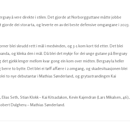
ergsøy å vere direkte i stilen. Det gjorde at Norborgguttane måtte jobbe
 gjorde dei storarta, og leverte en av dei beste defensive omgangane i 2023.
rner blei skrudd rett i mål i medvinden, og 3-1 kom kort tid etter. Det blei
anda, og klinka den i mål. Då blei det mykje for dei unge gutane på Bergsøy
og det gjekk lenger mellom kvar gong ein kom over midten. Bergsøy la heller
g berre to bytte. Det blei ei tøff affære i 2.omgang, og skadesituasjonen blei
t blei to nye debutantar i Mathias Sønderland, og grytastrandingen Kai
Elias Seth, Stian Klokk – Kai Kitsadakon, Kevin Kajendran (Lars Mikalsen, 46),
, Robert Dulgheru – Mathias Sønderland.