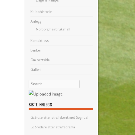
Dagens kampar
Klubbhistorie
Anlegg
Norborg fleirbrukshall
Kontakt oss
Lenker
Om nettsida
Galleri
Search
SISTE INNLEGG
G16 ute etter straffekonk mot Sogndal
G16 vidare etter straffedrama