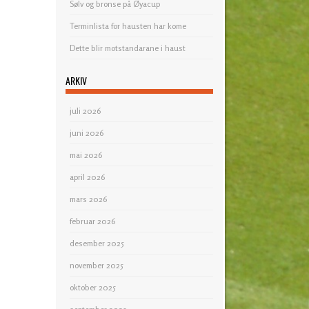
Sølv og bronse på Øyacup
Terminlista for hausten har kome
Dette blir motstandarane i haust
ARKIV
juli 2026
juni 2026
mai 2026
april 2026
mars 2026
februar 2026
desember 2025
november 2025
oktober 2025