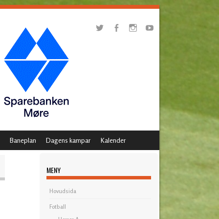
Baneplan
Dagens kampar
Kalender
MENY
Hovudsida
Fotball