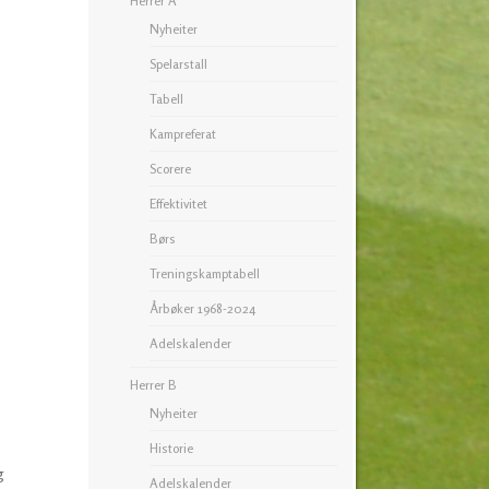
Herrer A
Nyheiter
Spelarstall
Tabell
Kampreferat
Scorere
Effektivitet
Børs
Treningskamptabell
Årbøker 1968-2024
Adelskalender
Herrer B
Nyheiter
Historie
g
Adelskalender