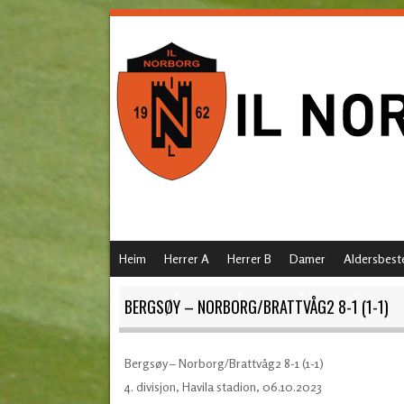
SKIP TO CONTENT
Heim
Herrer A
Herrer B
Damer
Aldersbest
MENU
BERGSØY – NORBORG/BRATTVÅG2 8-1 (1-1)
Bergsøy – Norborg/Brattvåg2 8-1 (1-1)
4. divisjon, Havila stadion, 06.10.2023