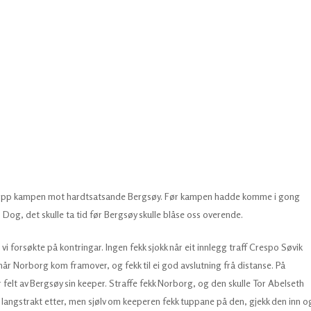
 ta opp kampen mot hardtsatsande Bergsøy. Før kampen hadde komme i gong
e. Dog, det skulle ta tid før Bergsøy skulle blåse oss overende.
 forsøkte på kontringar. Ingen fekk sjokk når eit innlegg traff Crespo Søvik
 når Norborg kom framover, og fekk til ei god avslutning frå distanse. På
 felt av Bergsøy sin keeper. Straffe fekk Norborg, og den skulle Tor Abelseth
 langstrakt etter, men sjølv om keeperen fekk tuppane på den, gjekk den inn o