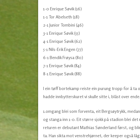
1-0 Enrique Søvik (16)
1-1 Tor Abelseth (18)
2-1 Junior Tombini (46)
3-1 Enrique Søvik (55)
4-1 Enrique Søvik (62)
5-1 Nils-Erik Engen (77)
6-1 Bendik Frøysa (80)
7-1 Enrique Søvik (84)
8-1 Enrique Søvik (88)
I ein tøff bortekamp reiste ein purung tropp for å
hadde innbytterskuret vi skulle sitte i, blåst over end
1.omgang blei som forventa, eit Bergsøytrykk, medan vi
og stanga inn 1-0. Eit større sjokk på stadion blei det
returen er debutant Mathias Sønderland først, og blir
ta. Han sikta mot venstrehjørnet, der keeper også låg