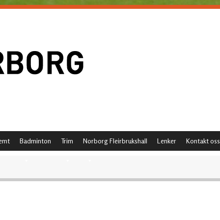
emt
Badminton
Trim
Norborg Fleirbrukshall
Lenker
Kontakt oss