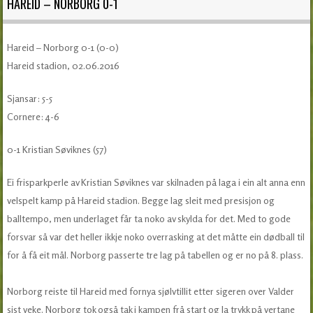
HAREID – NORBORG 0-1
Hareid – Norborg 0-1 (0-0)
Hareid stadion, 02.06.2016
Sjansar: 5-5
Cornere: 4-6
0-1 Kristian Søviknes (57)
Ei frisparkperle av Kristian Søviknes var skilnaden på laga i ein alt anna enn
velspelt kamp på Hareid stadion. Begge lag sleit med presisjon og
balltempo, men underlaget får ta noko av skylda for det. Med to gode
forsvar så var det heller ikkje noko overrasking at det måtte ein dødball til
for å få eit mål. Norborg passerte tre lag på tabellen og er no på 8. plass.
Norborg reiste til Hareid med fornya sjølvtillit etter sigeren over Valder
sist veke. Norborg tok også tak i kampen frå start og la trykk på vertane