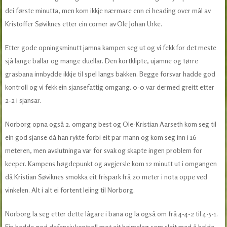
dei første minutta, men kom ikkje nærmare enn ei heading over mål av
Kristoffer Søviknes etter ein corner av Ole Johan Urke.
Etter gode opningsminutt jamna kampen seg ut og vi fekk for det meste
sjå lange ballar og mange duellar. Den kortklipte, ujamne og tørre
grasbana innbydde ikkje til spel langs bakken. Begge forsvar hadde god
kontroll og vi fekk ein sjansefattig omgang. 0-0 var dermed greitt etter
2-2 i sjansar.
Norborg opna også 2. omgang best og Ole-Kristian Aarseth kom seg til
ein god sjanse då han rykte forbi eit par mann og kom seg inn i 16
meteren, men avslutninga var for svak og skapte ingen problem for
keeper. Kampens høgdepunkt og avgjersle kom 12 minutt ut i omgangen
då Kristian Søviknes smokka eit frispark frå 20 meter i nota oppe ved
vinkelen. Alt i alt ei fortent leiing til Norborg.
Norborg la seg etter dette lågare i bana og la også om frå 4-4-2 til 4-5-1.
Ein hadde god defensiv kontroll mot eit heimelag som sleit med å halde