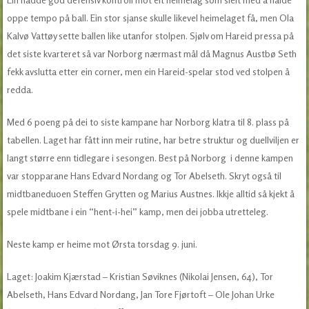
oppe tempo på ball. Ein stor sjanse skulle likevel heimelaget få, men Ola
Kalvø Vattøy sette ballen like utanfor stolpen. Sjølv om Hareid pressa på
det siste kvarteret så var Norborg nærmast mål då Magnus Austbø Seth
fekk avslutta etter ein corner, men ein Hareid-spelar stod ved stolpen å
redda.
Med 6 poeng på dei to siste kampane har Norborg klatra til 8. plass på
tabellen. Laget har fått inn meir rutine, har betre struktur og duellviljen er
langt større enn tidlegare i sesongen. Best på Norborg i denne kampen
var stopparane Hans Edvard Nordang og Tor Abelseth. Skryt også til
midtbaneduoen Steffen Grytten og Marius Austnes. Ikkje alltid så kjekt å
spele midtbane i ein “hent-i-hei” kamp, men dei jobba utretteleg.
Neste kamp er heime mot Ørsta torsdag 9. juni.
Laget: Joakim Kjærstad – Kristian Søviknes (Nikolai Jensen, 64), Tor
Abelseth, Hans Edvard Nordang, Jan Tore Fjørtoft – Ole Johan Urke