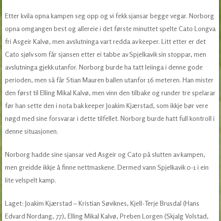
Etter kvila opna kampen seg opp og vi fekk sjansar begge vegar. Norborg
opna omgangen best og allereie i det første minuttet spelte Cato Longva
fri Asgeir Kalvø, men avslutninga vart redda av keeper. Litt etter er det
Cato sjølv som får sjansen etter ei tabbe av Spjelkavik sin stoppar, men
avslutninga gjekk utanfor. Norborg burde ha tatt leiinga i denne gode
perioden, men så får Stian Mauren ballen utanfor 16 meteren. Han mister
den først til Elling Mikal Kalvø, men vinn den tilbake og runder tre spelarar
før han sette den i nota bak keeper Joakim Kjærstad, som ikkje bør vere
nøgd med sine forsvarar i dette tilfellet. Norborg burde hatt full kontroll i
denne situasjonen.
Norborg hadde sine sjansar ved Asgeir og Cato på slutten av kampen,
men greidde ikkje å finne nettmaskene. Dermed vann Spjelkavik 0-1 i ein
lite velspelt kamp.
Laget: Joakim Kjærstad – Kristian Søviknes, Kjell-Terje Brusdal (Hans
Edvard Nordang, 77), Elling Mikal Kalvø, Preben Lorgen (Skjalg Volstad,