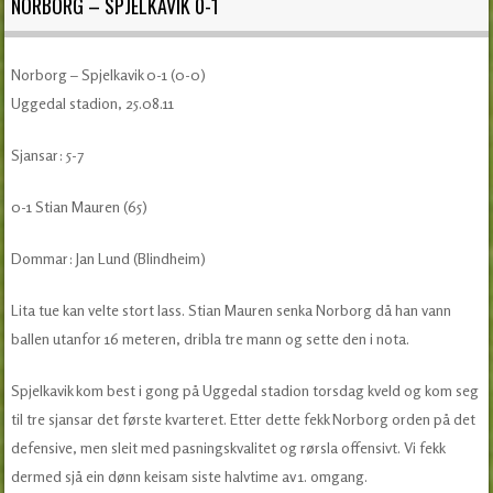
NORBORG – SPJELKAVIK 0-1
Norborg – Spjelkavik 0-1 (0-0)
Uggedal stadion, 25.08.11
Sjansar: 5-7
0-1 Stian Mauren (65)
Dommar: Jan Lund (Blindheim)
Lita tue kan velte stort lass. Stian Mauren senka Norborg då han vann
ballen utanfor 16 meteren, dribla tre mann og sette den i nota.
Spjelkavik kom best i gong på Uggedal stadion torsdag kveld og kom seg
til tre sjansar det første kvarteret. Etter dette fekk Norborg orden på det
defensive, men sleit med pasningskvalitet og rørsla offensivt. Vi fekk
dermed sjå ein dønn keisam siste halvtime av 1. omgang.