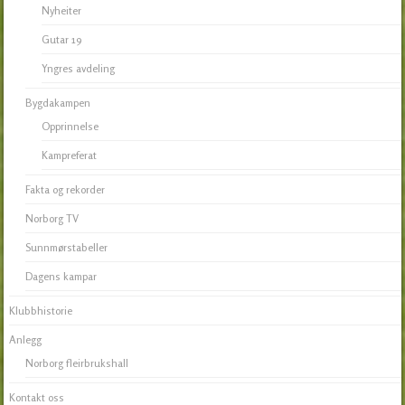
Nyheiter
Gutar 19
Yngres avdeling
Bygdakampen
Opprinnelse
Kampreferat
Fakta og rekorder
Norborg TV
Sunnmørstabeller
Dagens kampar
Klubbhistorie
Anlegg
Norborg fleirbrukshall
Kontakt oss