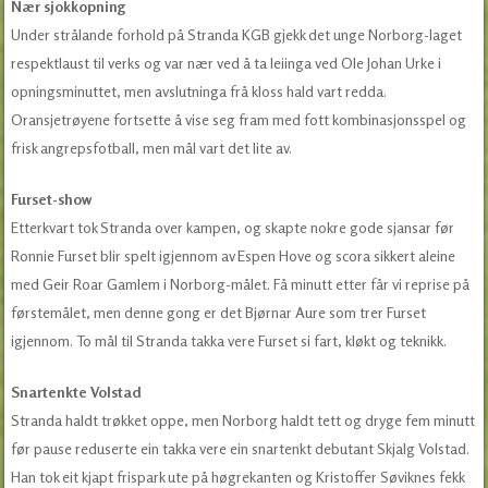
Nær sjokkopning
Under strålande forhold på Stranda KGB gjekk det unge Norborg-laget
respektlaust til verks og var nær ved å ta leiinga ved Ole Johan Urke i
opningsminuttet, men avslutninga frå kloss hald vart redda.
Oransjetrøyene fortsette å vise seg fram med fott kombinasjonsspel og
frisk angrepsfotball, men mål vart det lite av.
Furset-show
Etterkvart tok Stranda over kampen, og skapte nokre gode sjansar før
Ronnie Furset blir spelt igjennom av Espen Hove og scora sikkert aleine
med Geir Roar Gamlem i Norborg-målet. Få minutt etter får vi reprise på
førstemålet, men denne gong er det Bjørnar Aure som trer Furset
igjennom. To mål til Stranda takka vere Furset si fart, kløkt og teknikk.
Snartenkte Volstad
Stranda haldt trøkket oppe, men Norborg haldt tett og dryge fem minutt
før pause reduserte ein takka vere ein snartenkt debutant Skjalg Volstad.
Han tok eit kjapt frispark ute på høgrekanten og Kristoffer Søviknes fekk