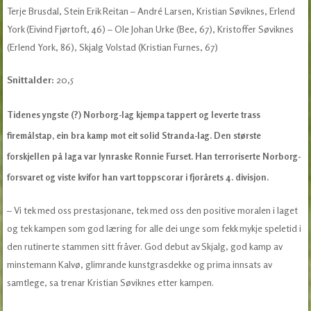
Terje Brusdal, Stein Erik Reitan – André Larsen, Kristian Søviknes, Erlend
York (Eivind Fjørtoft, 46) – Ole Johan Urke (Bee, 67), Kristoffer Søviknes
(Erlend York, 86), Skjalg Volstad (Kristian Furnes, 67)
Snittalder:
20,5
Tidenes yngste (?) Norborg-lag kjempa tappert og leverte trass
firemålstap, ein bra kamp mot eit solid Stranda-lag. Den største
forskjellen på laga var lynraske Ronnie Furset. Han terroriserte Norborg-
forsvaret og viste kvifor han vart toppscorar i fjorårets 4. divisjon.
– Vi tek med oss prestasjonane, tek med oss den positive moralen i laget
og tek kampen som god læring for alle dei unge som fekk mykje speletid i
den rutinerte stammen sitt fråver. God debut av Skjalg, god kamp av
minstemann Kalvø, glimrande kunstgrasdekke og prima innsats av
samtlege, sa trenar Kristian Søviknes etter kampen.