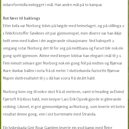
vidareformidla innlegget i mål. Han andre mål på to kampar.
Rot fører til baklengs
Etter kvila var Norborg tidvis på høgde med heimelaget, og på stillinga 2-
1 fekk Kristoffer Søviknes eit par gjennomspel, men diverre var han ikkje
heilt venn med ballen i dei avgjerande situasjonane. Ved halvspelt 2.
omgang rotar Norborg det til for seg på midtbana og Furset blir nok ein
gong spelt igjennom. Aleine med keeper lobbar han elegant i mål til 3-1.
Fem minutt seinare gjer Norborg nok ein gong feil på midten og Bjørnar
Aure dunkar ballen i nota frå 16 meter. I sluttsekunda fastsette Bjørnar
Nupen sluttresultatet til 5-1 då han scora frå skrått hald.
Norborg kom seg til nokre skot frå 16 meteren, samt ei heading av Eivind
Fjørtoft frå kloss hald, men keeper Lars Erik Opsvik gjorde ei glimrande
redning. Likevel, ei grei gjennomkjøring av Norborg, som leverte eit betre
resultat denne gong, enn i sist bortemøte med Stranda.
Ein lyskeskada Geir Roar Gamlem leverte ein god kamp med fleire