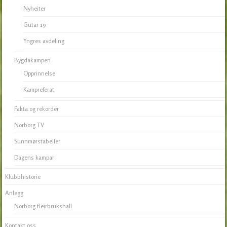
Nyheiter
Gutar 19
Yngres avdeling
Bygdakampen
Opprinnelse
Kampreferat
Fakta og rekorder
Norborg TV
Sunnmørstabeller
Dagens kampar
Klubbhistorie
Anlegg
Norborg fleirbrukshall
Kontakt oss