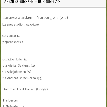
LARSNES/GURSKEN – NORBORG 2-2
Larsnes/Gursken – Norborg 2-2 (2-2)
Larsnes stadion, 01.06.06
10 sjansar 14
7 hjørnespark 2
0-1 Ståle Hurlen (4)
0-2 Kristian Søviknes (11)
1-2 Asle Johansen (27)
2-2 Andreas Brune Rekdal (39)
Dommar:
Frank Hansen (Godøy)
Tre beste:
Ståle Hurlen – 7