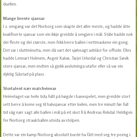
duellen.
Mange brente sjansar
I 2. omgang var det Norborg som skapte det aller meste, og hadde åtte
kvalifiserte sjansar som ein ikkje greidde å omgjere i mål. Ståle hadde nok
dei fleste og dei største, men fekk berre ballen i nettmaskene ein gong.
Det var i sluttminutta, men då vart det sjølvsagt avblåst for offside. Elles
hadde Lennart Holmem, Asgeir Kalvø, Tarjei Urkedal og Christian Søvik
store sjansar, men endten så gjekk avslutninga utafor eller så var ein
dyktig Sjåstad på plass.
Stortalent nær matchvinnar
Heimelaget var heile tida fullt på høgde i banespelet, men greidde stort
sett berre å kome seg til halvsjansar etter kvilen, men tre minutt før full
tid såg nær sagt alle ballen i mål på eit skot frå Andreas Rekdal. Heldigvis
for Norborg strauk ballen utsida av stolpen.
Dette var ein kamp Norborg absolutt burde ha fått med seg tre poeng i.