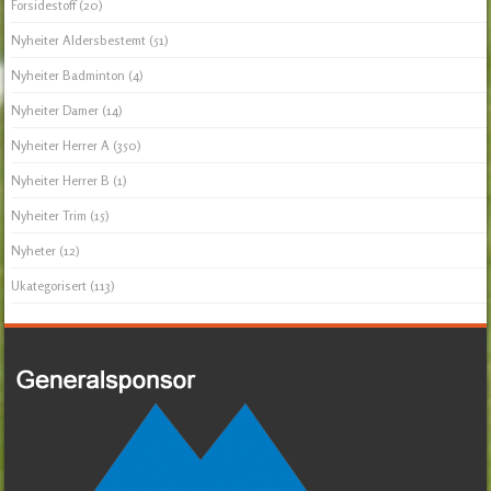
Forsidestoff
(20)
Nyheiter Aldersbestemt
(51)
Nyheiter Badminton
(4)
Nyheiter Damer
(14)
Nyheiter Herrer A
(350)
Nyheiter Herrer B
(1)
Nyheiter Trim
(15)
Nyheter
(12)
Ukategorisert
(113)