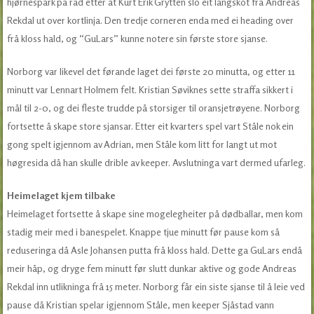
hjørnespark på rad etter at Kurt Erik Grytten slo eit langskot frå Andreas
Rekdal ut over kortlinja. Den tredje corneren enda med ei heading over
frå kloss hald, og “GuLars” kunne notere sin første store sjanse.
Norborg var likevel det førande laget dei første 20 minutta, og etter 11
minutt var Lennart Holmem felt. Kristian Søviknes sette straffa sikkert i
mål til 2-0, og dei fleste trudde på storsiger til oransjetrøyene. Norborg
fortsette å skape store sjansar. Etter eit kvarters spel vart Ståle nok ein
gong spelt igjennom av Adrian, men Ståle kom litt for langt ut mot
høgresida då han skulle drible av keeper. Avslutninga vart dermed ufarleg.
Heimelaget kjem tilbake
Heimelaget fortsette å skape sine mogelegheiter på dødballar, men kom
stadig meir med i banespelet. Knappe tjue minutt før pause kom så
reduseringa då Asle Johansen putta frå kloss hald. Dette ga GuLars endå
meir håp, og dryge fem minutt før slutt dunkar aktive og gode Andreas
Rekdal inn utlikninga frå 15 meter. Norborg får ein siste sjanse til å leie ved
pause då Kristian spelar igjennom Ståle, men keeper Sjåstad vann