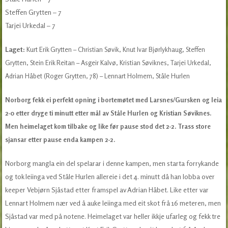
Steffen Grytten – 7
Tarjei Urkedal – 7
Laget:
Kurt Erik Grytten – Christian Søvik, Knut Ivar Bjørlykhaug, Steffen
Grytten, Stein Erik Reitan – Asgeir Kalvø, Kristian Søviknes, Tarjei Urkedal,
Adrian Håbet (Roger Grytten, 78) – Lennart Holmem, Ståle Hurlen
Norborg fekk ei perfekt opning i bortemøtet med Larsnes/Gursken og leia
2-0 etter dryge ti minutt etter mål av Ståle Hurlen og Kristian Søviknes.
Men heimelaget kom tilbake og like før pause stod det 2-2. Trass store
sjansar etter pause enda kampen 2-2.
Norborg mangla ein del spelarar i denne kampen, men starta forrykande
og tok leiinga ved Ståle Hurlen allereie i det 4. minutt då han lobba over
keeper Vebjørn Sjåstad etter framspel av Adrian Håbet. Like etter var
Lennart Holmem nær ved å auke leiinga med eit skot frå 16 meteren, men
Sjåstad var med på notene. Heimelaget var heller ikkje ufarleg og fekk tre