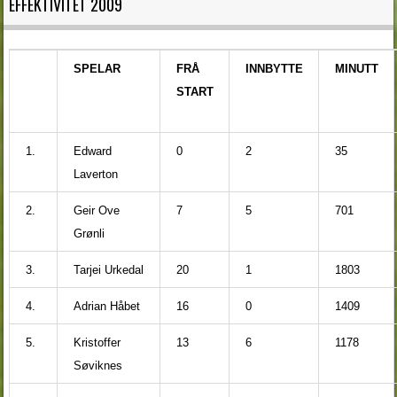
EFFEKTIVITET 2009
SPELAR
FRÅ
INNBYTTE
MINUTT
START
1.
Edward
0
2
35
Laverton
2.
Geir Ove
7
5
701
Grønli
3.
Tarjei Urkedal
20
1
1803
4.
Adrian Håbet
16
0
1409
5.
Kristoffer
13
6
1178
Søviknes