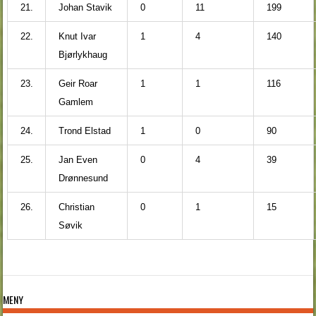
21.
Johan Stavik
0
11
199
22.
Knut Ivar
1
4
140
Bjørlykhaug
23.
Geir Roar
1
1
116
Gamlem
24.
Trond Elstad
1
0
90
25.
Jan Even
0
4
39
Drønnesund
26.
Christian
0
1
15
Søvik
MENY