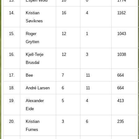
13.
Espen Wold
20
0
1774
14.
Kristian
16
4
1162
Søviknes
15.
Roger
12
1
1043
Grytten
16.
Kjell-Terje
12
3
1038
Brusdal
17.
Bee
7
11
664
18.
André Larsen
6
11
664
19.
Alexander
5
4
413
Eide
20.
Kristian
3
6
235
Furnes