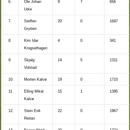
6.
Ole Johan
9
7
656
Urke
7.
Steffen
20
0
1697
Grytten
8.
Kim Idar
4
0
341
Krogsethagen
9.
Skjalg
14
5
1311
Volstad
10.
Morten Kalvø
19
0
1710
11.
Elling Mikal
15
1
1395
Kalvø
12.
Stein Erik
22
0
1967
Reitan