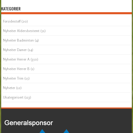
KATEGORIER
Forsidestoff
(20)
Nyheiter Aldersbestemt
(51)
Nyheiter Badminton
(4)
Nyheiter Damer
(14)
Nyheiter Herrer A
(350)
Nyheiter Herrer B
(1)
Nyheiter Trim
(15)
Nyheter
(12)
Ukategorisert
(113)