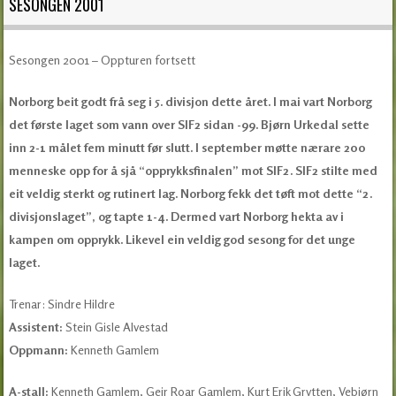
SESONGEN 2001
Sesongen 2001 – Oppturen fortsett
Norborg beit godt frå seg i 5. divisjon dette året. I mai vart Norborg
det første laget som vann over SIF2 sidan -99. Bjørn Urkedal sette
inn 2-1 målet fem minutt før slutt. I september møtte nærare 200
menneske opp for å sjå “opprykksfinalen” mot SIF2. SIF2 stilte med
eit veldig sterkt og rutinert lag. Norborg fekk det tøft mot dette “2.
divisjonslaget”, og tapte 1-4. Dermed vart Norborg hekta av i
kampen om opprykk. Likevel ein veldig god sesong for det unge
laget.
Trenar: Sindre Hildre
Assistent:
Stein Gisle Alvestad
Oppmann:
Kenneth Gamlem
A-stall:
Kenneth Gamlem, Geir Roar Gamlem, Kurt Erik Grytten, Vebjørn