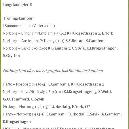
Langeland (Herd)
Treningskampar:
I Sunnmørshallen (Vinterserien)
Norborg – Blindheim/Emblem 3-3 (1-1)
K.I.Krogsethagen 2, E.York
Norborg – Austefjord/VTI2 2-3 (0-0)
S.E.Reitan, K.Gamlem
Norborg – Giske 6-0 (2-0)
K.Gamlem 3, C.Søvik, K.I.Krogsethagen,
S.Grytten
Norborg kom på 2. plass i gruppa, bak Blindheim/Emblem
HaNo – Norborg 0-5 (0-4)
K.Gamlem 3, K.I.Krogsethagen 2
Norborg – Ravn/Brattvåg2 6-3 (1-0)
K.I.Krogsethagen 3, S.Wold,
G.O.Tennfjord, C.Søvik
Ørskog – Norborg 1-7 (0-3)
T.Urkedal 3, E.York, ???
Harøy – Norborg 5-5 (4-1)
K.Gamlem, T.Urkedal, C.Søvik, A.Gamlem,
K.Krogsethagen
MSIL/LIL2 – Norborg 0-2 (0-1)
J.E.Drønnesund, K.I.Krogsethagen