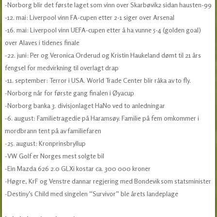
-Norborg blir det første laget som vinn over Skarbøvik2 sidan hausten-99
-12. mai: Liverpool vinn FA-cupen etter 2-1 siger over Arsenal
-16. mai: Liverpool vinn UEFA-cupen etter å ha vunne 5-4 (golden goal)
over Alaves i tidenes finale
-22. juni: Per og Veronica Orderud og Kristin Haukeland dømt til 21 års
fengsel for medvirkning til overlagt drap
-11. september: Terror i USA. World Trade Center blir råka av to fly.
-Norborg når for første gang finalen i Øyacup
-Norborg banka 3. divisjonlaget HaNo ved to anledningar
-6. august: Familietragedie på Haramsøy. Familie på fem omkommer i
mordbrann tent på av familiefaren
-25. august: Kronprinsbryllup
-VW Golf er Norges mest solgte bil
-Ein Mazda 626 2.0 GLXi kostar ca. 300 000 kroner
-Høgre, KrF og Venstre dannar regjering med Bondevik som statsminister
-Destiny’s Child med singelen “Survivor” ble årets landeplage