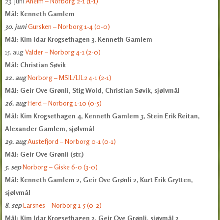
23. juni
Åheim – Norborg 2-1 (1-1)
Mål: Kenneth Gamlem
30. juni
Gursken – Norborg 1-4 (0-0)
Mål: Kim Idar Krogsethagen 3, Kenneth Gamlem
15. aug
Valder – Norborg 4-1 (2-0)
Mål: Christian Søvik
22. aug
Norborg – MSIL/LIL2 4-1 (2-1)
Mål: Geir Ove Grønli, Stig Wold, Christian Søvik, sjølvmål
26. aug
Herd – Norborg 1-10 (0-5)
Mål: Kim Krogsethagen 4, Kenneth Gamlem 3, Stein Erik Reitan,
Alexander Gamlem, sjølvmål
29. aug
Austefjord – Norborg 0-1 (0-1)
Mål: Geir Ove Grønli (str.)
5. sep
Norborg – Giske 6-0 (3-0)
Mål: Kenneth Gamlem 2, Geir Ove Grønli 2, Kurt Erik Grytten,
sjølvmål
8. sep
Larsnes – Norborg 1-5 (0-2)
Mål: Kim Idar Krogsethagen 2, Geir Ove Grønli, sjøvmål 2