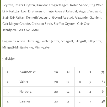
Grytten, Roger Grytten, Kim Idar Krogsethagen, Robin Sande, Stig Wold,
Eirik York, Jan Even Drønnesund, Tarjei Gjerset Urkedal, Vegard Vegsund,
Stein Erik Reitan, Kenneth Vegsund, Øyvind Farstad, Alexander Gamlem,
Geir Magne Grande, Christian Søvik, Steffen Grytten, Geir Ove
Tennfjord, Geir Ove Grønli
Lag med i serien: Herrelag, Gutter, Jenter, Smågutt, Lillegutt, Lillejenter,
Minigutt/Minijente -91, Mini -92/93
5. divisjon
1.
Skarbøvik2
20
16
2
2
77
2.
Valder
20
15
0
5
69
3.
Norborg
20
12
4
4
65
4.
Larsnes
20
11
2
7
48