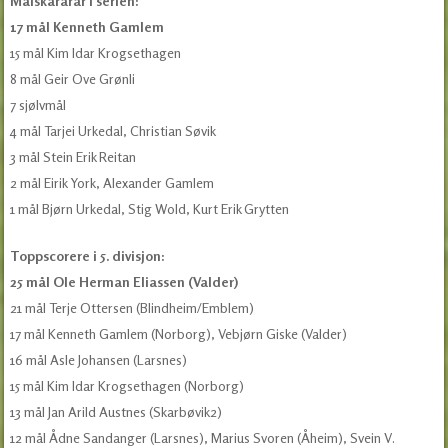
Målskårarar i serien:
17 mål Kenneth Gamlem
15 mål Kim Idar Krogsethagen
8 mål Geir Ove Grønli
7 sjølvmål
4 mål Tarjei Urkedal, Christian Søvik
3 mål Stein Erik Reitan
2 mål Eirik York, Alexander Gamlem
1 mål Bjørn Urkedal, Stig Wold, Kurt Erik Grytten
Toppscorere i 5. divisjon:
25 mål Ole Herman Eliassen (Valder)
21 mål Terje Ottersen (Blindheim/Emblem)
17 mål Kenneth Gamlem (Norborg), Vebjørn Giske (Valder)
16 mål Asle Johansen (Larsnes)
15 mål Kim Idar Krogsethagen (Norborg)
13 mål Jan Arild Austnes (Skarbøvik2)
12 mål Ådne Sandanger (Larsnes), Marius Svoren (Åheim), Svein V.