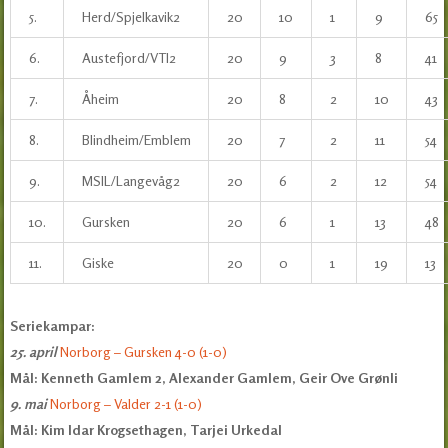
5.
Herd/Spjelkavik2
20
10
1
9
65
6.
Austefjord/VTI2
20
9
3
8
41
7.
Åheim
20
8
2
10
43
8.
Blindheim/Emblem
20
7
2
11
54
9.
MSIL/Langevåg2
20
6
2
12
54
10.
Gursken
20
6
1
13
48
11.
Giske
20
0
1
19
13
Seriekampar:
25. april
Norborg – Gursken 4-0 (1-0)
Mål: Kenneth Gamlem 2, Alexander Gamlem, Geir Ove Grønli
9. mai
Norborg – Valder 2-1 (1-0)
Mål: Kim Idar Krogsethagen, Tarjei Urkedal