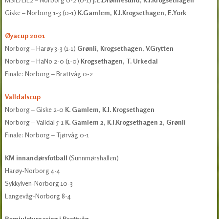
Giske – Norborg 1-3 (0-1)
K.Gamlem, K.I.Krogsethagen, E.York
Øyacup 2001
Norborg – Harøy 3-3 (1-1)
Grønli, Krogsethagen, V.Grytten
Norborg – HaNo 2-0 (1-0)
Krogsethagen, T. Urkedal
Finale: Norborg – Brattvåg 0-2
Valldalscup
Norborg – Giske 2-0
K. Gamlem, K.I. Krogsethagen
Norborg – Valldal 5-1
K. Gamlem 2, K.I.Krogsethagen 2, Grønli
Finale: Norborg – Tjørvåg 0-1
KM innandørsfotball
(Sunnmørshallen)
Harøy-Norborg 4-4
Sykkylven-Norborg 10-3
Langevåg-Norborg 8-4
Romjulsturnering i Brattvåg