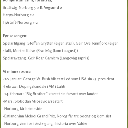
Brattvåg-Norborg 5-2
K. Vegsund 2
Harøy-Norborg 2-1
Fjørtoft-Norborg 5-2
Før sesongen:
Spelartilgang: Steffen Grytten (eigen stall), Geir Ove Tennfjord (eigen
stall), Morten Kalvø (Brattvåg (kom i august))
Spelaravgang: Geir Roar Gamlem (Langevåg (april))
Vi minnes 2001:
-20. januar: George W. Bush blir tatt i ed som USA sin 43. president
-Februar: Dopingskandale i VM i Lahti
-24. februar: “Big Brother” startet sin farsott over landet
-Mars: Slobodan Milosevic arrestert
-Norborg får heimeside
-Estland vinn Melodi Grand Prix, Noreg får tre poeng og kjem sist
-Norborg vinn for første gang i historia over Valder