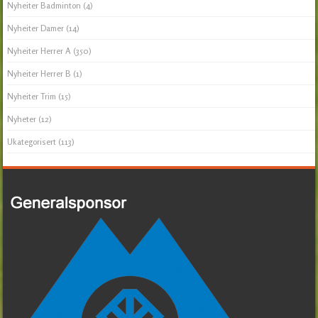
Nyheiter Badminton
(4)
Nyheiter Damer
(14)
Nyheiter Herrer A
(350)
Nyheiter Herrer B
(1)
Nyheiter Trim
(15)
Nyheter
(12)
Ukategorisert
(113)